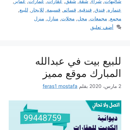
شاليهات
,
شراء
,
شقة
,
شقق
,
عقارات
,
عمارات
,
عماير
,
عنماره
,
فندق
,
فندقية
,
قسائم
,
قسيمة
,
للايجار
,
للبيع
,
مجمع
,
مجمعات
,
محل
,
محلات
,
منازل
,
منزل
أضف تعليق
للبيع بيت في عبدالله
المبارك موقع مميز
2 مارس، 2020
بقلم
feras1 mostafa