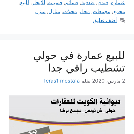
عنماره
,
فندق
,
فندقية
,
قسائم
,
قسيمة
,
للايجار
,
للبيع
,
مجمع
,
مجمعات
,
محل
,
محلات
,
منازل
,
منزل
أضف تعليق
للبيع عمارة في حولي
تشطيب راقي جدا
2 مارس، 2020
بقلم
feras1 mostafa