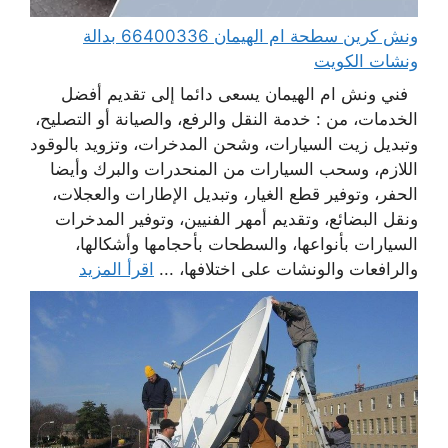
ونش كرين سطحة ام الهيمان 66400336 بدالة
ونشات الكويت
فني ونش ام الهيمان يسعى دائما إلى تقديم أفضل
الخدمات، من : خدمة النقل والرفع، والصيانة أو التصليح،
وتبديل زيت السيارات، وشحن المدخرات، وتزويد بالوقود
اللازم، وسحب السيارات من المنحدرات والبرك وأيضا
الحفر، وتوفير قطع الغيار، وتبديل الإطارات والعجلات،
ونقل البضائع، وتقديم أمهر الفنيين، وتوفير المدخرات
السيارات بأنواعها، والسطحات بأحجامها وأشكالها،
والرافعات والونشات على اختلافها، ...
اقرأ المزيد