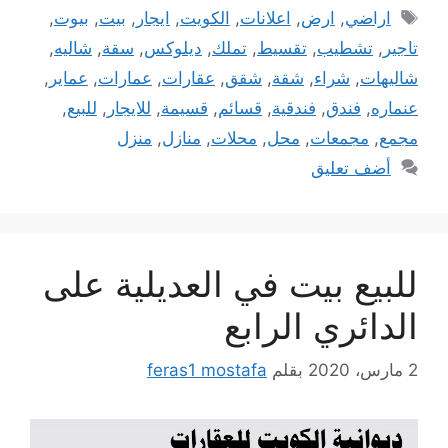
الوسوم
اراضي
,
ارض
,
اعلانات
,
الكويت
,
ايجار
,
بيت
,
بيوت
,
تاجير
,
تشطيب
,
تقسيط
,
تملك
,
ديلوكس
,
سقة
,
شاليه
,
شاليهات
,
شراء
,
شقة
,
شقق
,
عقارات
,
عمارات
,
عماير
,
عنماره
,
فندق
,
فندقية
,
قسائم
,
قسيمة
,
للايجار
,
للبيع
,
مجمع
,
مجمعات
,
محل
,
محلات
,
منازل
,
منزل
أضف تعليق
للبيع بيت في العديلية على
الدائري الرابع
2 مارس، 2020
بقلم
feras1 mostafa