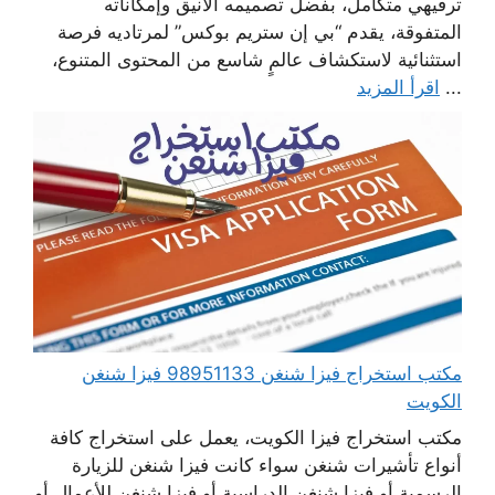
ترفيهي متكامل، بفضل تصميمه الأنيق وإمكاناته
المتفوقة، يقدم “بي إن ستريم بوكس” لمرتاديه فرصة
استثنائية لاستكشاف عالمٍ شاسع من المحتوى المتنوع،
...
اقرأ المزيد
مكتب استخراج فيزا شنغن 98951133 فيزا شنغن
الكويت
مكتب استخراج فيزا الكويت، يعمل على استخراج كافة
أنواع تأشيرات شنغن سواء كانت فيزا شنغن للزيارة
الرسمية أو فيزا شنغن الدراسية أو فيزا شنغن للأعمال أو