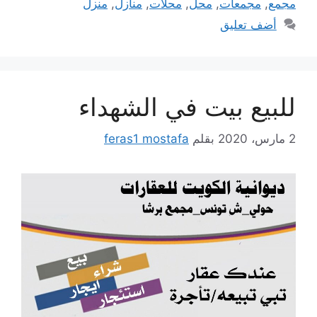
مجمع
,
مجمعات
,
محل
,
محلات
,
منازل
,
منزل
أضف تعليق
للبيع بيت في الشهداء
2 مارس، 2020
بقلم
feras1 mostafa