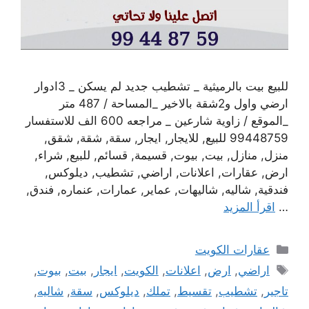
للبيع بيت بالرميثية _ تشطيب جديد لم يسكن _ 3ادوار
ارضي واول و2شقة بالاخير _المساحة / 487 متر
_الموقع / زاوية شارعين _ مراجعه 600 الف للاستفسار
99448759 للبيع, للايجار, ايجار, سقة, شقة, شقق,
منزل, منازل, بيت, بيوت, قسيمة, قسائم, للبيع, شراء,
ارض, عقارات, اعلانات, اراضي, تشطيب, ديلوكس,
فندقية, شاليه, شاليهات, عماير, عمارات, عنماره, فندق,
…
اقرأ المزيد
التصنيفات
عقارات الكويت
الوسوم
اراضي
,
ارض
,
اعلانات
,
الكويت
,
ايجار
,
بيت
,
بيوت
,
تاجير
,
تشطيب
,
تقسيط
,
تملك
,
ديلوكس
,
سقة
,
شاليه
,