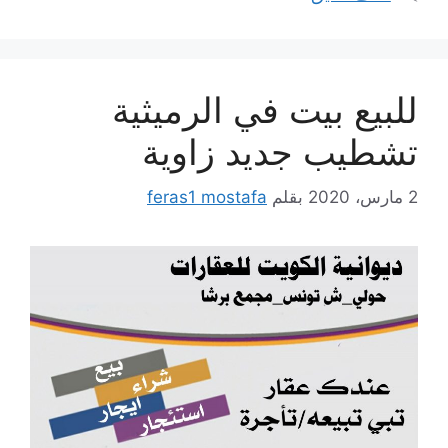
للبيع بيت في الرميثية
تشطيب جديد زاوية
2 مارس، 2020
بقلم
feras1 mostafa