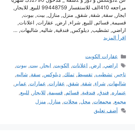
عن 2دوبلكس و دور و 2شقة _ مدخول 2790دك شهريا
مراجعه 410الف للاستفسار 99448759 للبيع, للايجار,
ايجار, سقة, شقة, شقق, منزل, منازل, بيت, بيوت,
قسيمة, قسائم, للبيع, شراء, ارض, عقارات, اعلانات,
اراضي, تشطيب, ديلوكس, فندقية, شاليه, شاليهات, …
اقرأ المزيد
التصنيفات
عقارات الكويت
الوسوم
اراضي
,
ارض
,
اعلانات
,
الكويت
,
ايجار
,
بيت
,
بيوت
,
تاجير
,
تشطيب
,
تقسيط
,
تملك
,
ديلوكس
,
سقة
,
شاليه
,
شاليهات
,
شراء
,
شقة
,
شقق
,
عقارات
,
عمارات
,
عماير
,
عنماره
,
فندق
,
فندقية
,
قسائم
,
قسيمة
,
للايجار
,
للبيع
,
مجمع
,
مجمعات
,
محل
,
محلات
,
منازل
,
منزل
أضف تعليق