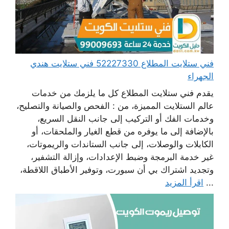
فني ستلايت المطلاع 52227330 فني ستلايت هندي
الجهراء
يقدم فني ستلايت المطلاع كل ما يلزمك من خدمات
عالم الستلايت المميزة، من : الفحص والصيانة والتصليح،
وخدمات الفك أو التركيب إلى جانب النقل السريع،
بالإضافة إلى ما يوفره من قطع الغيار والملحقات، أو
الكابلات والوصلات، إلى جانب الستاندات والريموتات،
غير خدمة البرمجة وضبط الإعدادات، وإزالة التشفير،
وتجديد اشتراك بي أن سبورت، وتوفير الأطباق اللاقطة،
...
اقرأ المزيد