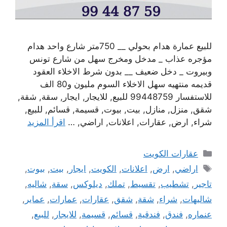
للبيع عمارة هدام بحولي __ 750متر شارع واحد هدام
مؤجره عذاب _ مدخل ومخرج سهل من شارع تونس
وبيروت _ دخل ضعيف __ بدون شرط الاخلاء العقود
قديمه منتهيه سهل الاخلاء السوم مليون و80 الف
للاستفسار 99448759 للبيع, للايجار, ايجار, سقة, شقة,
شقق, منزل, منازل, بيت, بيوت, قسيمة, قسائم, للبيع,
شراء, ارض, عقارات, اعلانات, اراضي, …
اقرأ المزيد
التصنيفات
عقارات الكويت
الوسوم
اراضي
,
ارض
,
اعلانات
,
الكويت
,
ايجار
,
بيت
,
بيوت
,
تاجير
,
تشطيب
,
تقسيط
,
تملك
,
ديلوكس
,
سقة
,
شاليه
,
شاليهات
,
شراء
,
شقة
,
شقق
,
عقارات
,
عمارات
,
عماير
,
عنماره
,
فندق
,
فندقية
,
قسائم
,
قسيمة
,
للايجار
,
للبيع
,