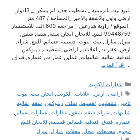
للبيع بيت بالرميثية _ تشطيب جديد لم يسكن _ 3ادوار
ارضي واول و2شقة بالاخير _المساحة / 487 متر
_الموقع / زاوية شارعين _ مراجعه 600 الف للاستفسار
99448759 للبيع, للايجار, ايجار, سقة, شقة, شقق,
منزل, منازل, بيت, بيوت, قسيمة, قسائم, للبيع, شراء,
ارض, عقارات, اعلانات, اراضي, تشطيب, ديلوكس,
فندقية, شاليه, شاليهات, عماير, عمارات, عنماره, فندق,
…
اقرأ المزيد
التصنيفات
عقارات الكويت
الوسوم
اراضي
,
ارض
,
اعلانات
,
الكويت
,
ايجار
,
بيت
,
بيوت
,
تاجير
,
تشطيب
,
تقسيط
,
تملك
,
ديلوكس
,
سقة
,
شاليه
,
شاليهات
,
شراء
,
شقة
,
شقق
,
عقارات
,
عمارات
,
عماير
,
عنماره
,
فندق
,
فندقية
,
قسائم
,
قسيمة
,
للايجار
,
للبيع
,
مجمع
,
مجمعات
,
محل
,
محلات
,
منازل
,
منزل