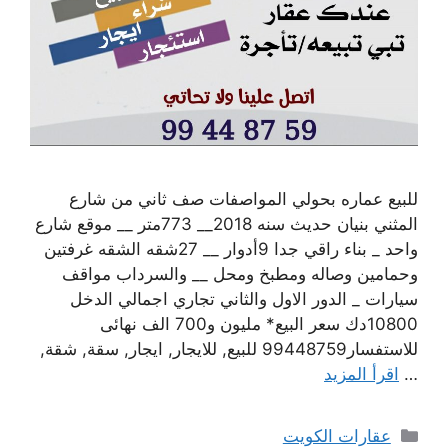
للبيع عماره بحولي المواصفات صف ثاني من شارع
المثني بنيان حديث سنه 2018__ 773متر __ موقع شارع
واحد _ بناء راقي جدا 9أدوار __ 27شقه الشقه غرفتين
وحمامين وصاله ومطبخ ومحل __ والسرداب مواقف
سيارات _ الدور الاول والثاني تجاري اجمالي الدخل
10800دك سعر البيع* مليون و700 الف نهائى
للاستفسار99448759 للبيع, للايجار, ايجار, سقة, شقة,
…
اقرأ المزيد
التصنيفات
عقارات الكويت