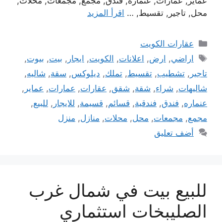
عماير, عمارات, عنماره, فندق, مجمع, مجمعات, محلات,
محل, تاجير, تقسيط, …
اقرأ المزيد
التصنيفات
عقارات الكويت
الوسوم
اراضي
,
ارض
,
اعلانات
,
الكويت
,
ايجار
,
بيت
,
بيوت
,
تاجير
,
تشطيب
,
تقسيط
,
تملك
,
ديلوكس
,
سقة
,
شاليه
,
شاليهات
,
شراء
,
شقة
,
شقق
,
عقارات
,
عمارات
,
عماير
,
عنماره
,
فندق
,
فندقية
,
قسائم
,
قسيمة
,
للايجار
,
للبيع
,
مجمع
,
مجمعات
,
محل
,
محلات
,
منازل
,
منزل
أضف تعليق
للبيع بيت في شمال غرب
الصليبخات استثماري