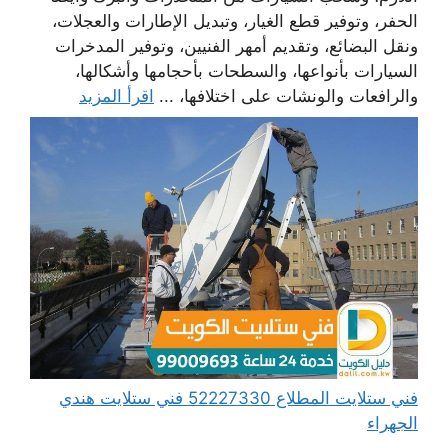
الحفر، وتوفير قطع الغيار، وتبديل الإطارات والعجلات،
ونقل البضائع، وتقديم أمهر الفنيين، وتوفير المدخرات
السيارات بأنواعها، والسطحات بأحجامها وأشكالها،
والرافعات والونشات على اختلافها، ...
اقرأ المزيد
فني ستلايت المطلاع 52227330 فني ستلايت هندي
الجهراء