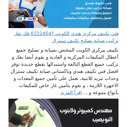
فني تكييف مركزي هندي الكويت 62224041 فك نقل
تركيب صيانة تصليح تكييف سنترال
تكييف مركزي الكويت المختص بصيانة و تصليح جميع
أعطال المكيفات المركزية و العادية و يقوم أيضا بفك و
تركيب جميع القطع التالفة واستبدالها بقطع جديدة نوفر
افضل فني تكييف هندي وباكستاني صيانة تكييف سنترال
وحدات تبريد للابنية، نعمل على تأمين جميع المعدات و
الاجهزة اللازمة ، و نقوم بتأمين غاز خاص للمكيفات
بأنواع متنوعة و ...
اقرأ المزيد