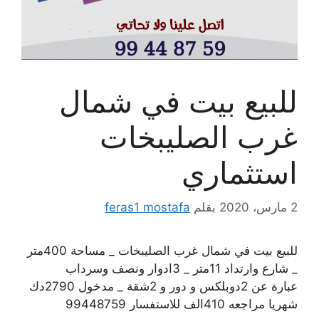
للبيع بيت في شمال
غرب الصليبخات
استثماري
2 مارس، 2020
بقلم
feras1 mostafa
للبيع بيت في شمال غرب الصليبخات _ مساحة 400متر
_ شارع وارتداد 11متر _ 3ادوار ونصف وسرداب
عبارة عن 2دوبلكس و دور و 2شقة _ مدخول 2790دك
شهريا مراجعه 410الف للاستفسار 99448759