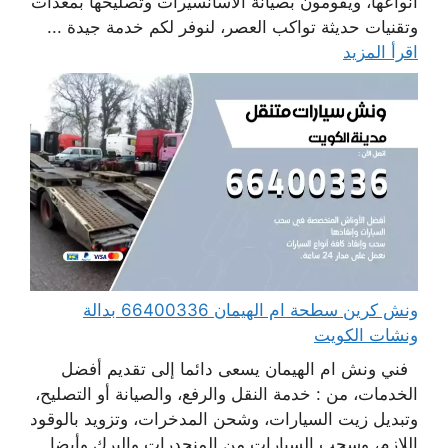
أنواعها، ويقومون بصيانة الاسانسيرات وتصليحها بمعدات
وتقنيات حديثة تواكب العصر، لنوفر لكم خدمة جيدة ...
اقرأ المزيد
ونش كرين سطحة ام الهيمان 66400336 بدالة
ونشات الكويت
فني ونش ام الهيمان يسعى دائما إلى تقديم أفضل
الخدمات، من : خدمة النقل والرفع، والصيانة أو التصليح،
وتبديل زيت السيارات، وشحن المدخرات، وتزويد بالوقود
اللازم، وسحب السيارات من المنحدرات والبرك وأيضا