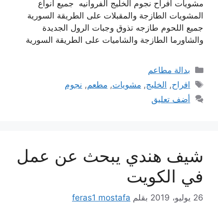
مشويات افراح نجوم الخليج الفروانيه جميع أنواع
المشويات الطازجة والمقبلات على الطريقة السورية
جميع اللحوم طازجه تذوق وجبات الرول الجديدة
والشاورما الطازجة والشاميات على الطريقة السورية
التصنيفات
بدالة مطاعم
الوسوم
افراح
,
الخليج
,
مشويات
,
مطعم
,
نجوم
أضف تعليق
شيف هندي يبحث عن عمل
في الكويت
26 يوليو، 2019
بقلم
feras1 mostafa