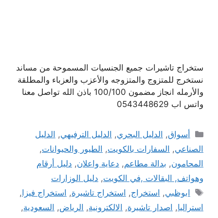
ستخراج تاشيرات جميع الجنسيات المسموحة من مساند
نستخرج للمتزوج والمتزوجه والأعزب والعزباء والمطلقة
والأرمله انجاز مضمون 100/100 باذن الله تواصل معنا
واتس اب 0543448629
التصنيفات
أسواق
,
الدليل البحري
,
الدليل الترفيهي
,
الدليل
الصناعي
,
السفارات بالكويت
,
الطيور والحيوانات
,
المحامون
,
بدالة مطاعم
,
دعاية واعلان
,
دليل أرقام
وهواتف, البقالات ,في الكويت
,
دليل الوزارات
الوسوم
ابوظبي
,
استخراج
,
استخراج تاشيرة
,
استخراج فيزا
,
استراليا
,
اصدار تاشيرة
,
الالكترونية
,
الرياض
,
السعودية
,