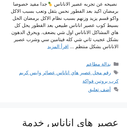
نصيحه عن تجربه عصير الاناناس
جدا مفيد خصوصا
برمضان اكيد بعد الفطور نحس بثقل وتعب بسبب الاكل
واكو قسم يزيد وزنهم بسبب نظام الاكل برمضان الحل
بسيط كوب عصير اناناس طبيعي بعد الفطور يحل كل
هاي المشاكل الاناناس اول شي يضعف. ويحرق الدهون
بشكل عجيب ثاني شي كله فيتامين سي وشرب عصير
الاناناس بشكل منتظم …
اقرأ المزيد
التصنيفات
بدالة مطاعم
الوسوم
رقم محل عصير هاي اناناس عصائر وايس كريم
كرب بروتين فواكة
أضف تعليق
عصير هاي اناناس خدمة