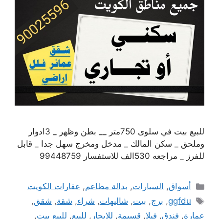
للبيع بيت في سلوى 750متر __ بطن وظهر _ 3ادوار
وملحق _ سكن المالك _ مدخل ومخرج سهل جدا _ قابل
للفرز _ مراجعه 530الف للاستفسار 99448759
التصنيفات
أسواق
,
السيارات
,
بدالة مطاعم
,
عقارات الكويت
الوسوم
ggfdu
,
برج
,
بيت
,
شاليهات
,
شراء
,
شقة
,
شقق
,
عمارة
,
فندق
,
فيلا
,
قسيمة
,
للايجار
,
للبيع
,
للبيع بيت
,