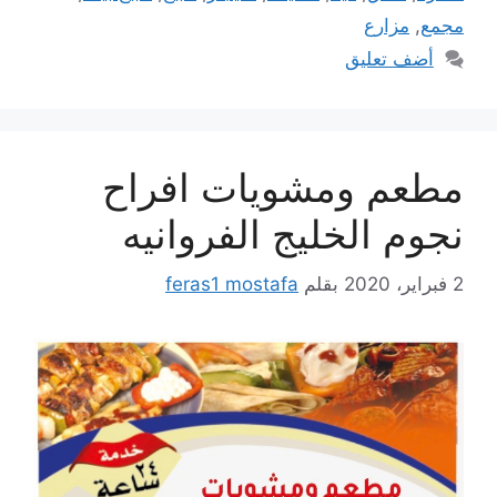
مجمع
,
مزارع
أضف تعليق
مطعم ومشويات افراح
نجوم الخليج الفروانيه
2 فبراير، 2020
بقلم
feras1 mostafa