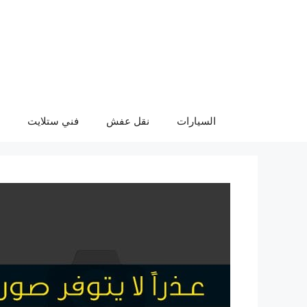
نتقل
لى
لمحتوى
السيارات
نقل عفش
فني ستلايت