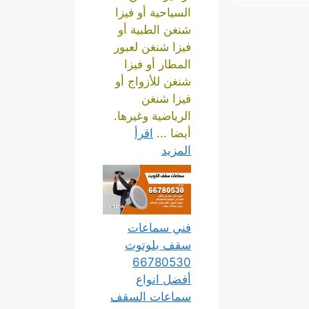
السياحية أو فيزا
شنغن الطبية أو
فيزا شنغن لعبور
المطار أو فيزا
شنغن للأزواج أو
فيزا شنغن
الرياضية وغيرها.
أيضا ...
اقرأ
المزيد
فني سماعات
سقف بلوتوث
66780530
أفضل انواع
سماعات السقف