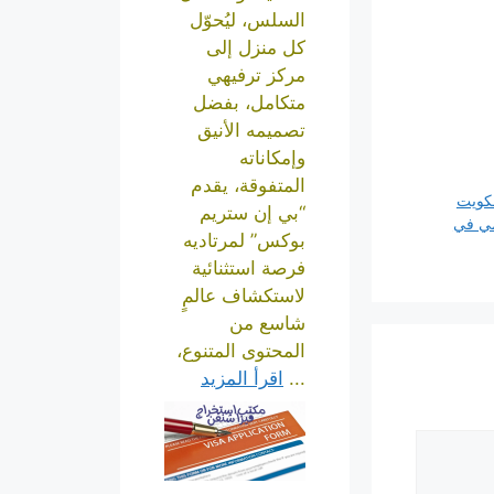
السلس، ليُحوّل
كل منزل إلى
مركز ترفيهي
متكامل، بفضل
تصميمه الأنيق
وإمكاناته
المتفوقة، يقدم
لكويت
“بي إن ستريم
مي في
بوكس” لمرتاديه
فرصة استثنائية
لاستكشاف عالمٍ
شاسع من
المحتوى المتنوع،
...
اقرأ المزيد