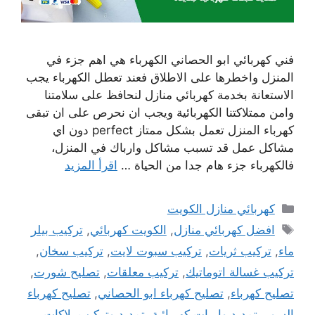
فني كهربائي ابو الحصاني الكهرباء هي اهم جزء في
المنزل واخطرها على الاطلاق فعند تعطل الكهرباء يجب
الاستعانة بخدمة كهربائي منازل لنحافظ على سلامتنا
وامن ممتلاكتنا الكهربائية ويجب ان نحرص على ان تبقى
كهرباء المنزل تعمل بشكل ممتاز perfect دون اي
مشاكل عمل قد تسبب مشاكل وارباك في المنزل،
فالكهرباء جزء هام جدا من الحياة …
اقرأ المزيد
التصنيفات
كهربائي منازل الكويت
الوسوم
افضل كهربائي منازل
,
الكويت كهربائي
,
تركيب بيلر
ماء
,
تركيب ثريات
,
تركيب سبوت لايت
,
تركيب سخان
,
تركيب غسالة اتوماتيك
,
تركيب معلقات
,
تصليح شورت
,
تصليح كهرباء
,
تصليح كهرباء ابو الحصاني
,
تصليح كهرباء
السور
,
تمدبد وايرات كهربائية
,
تمديد وتركيب بلاكات
,