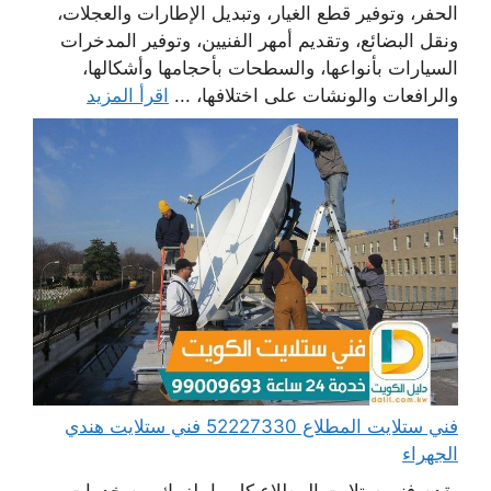
الحفر، وتوفير قطع الغيار، وتبديل الإطارات والعجلات،
ونقل البضائع، وتقديم أمهر الفنيين، وتوفير المدخرات
السيارات بأنواعها، والسطحات بأحجامها وأشكالها،
والرافعات والونشات على اختلافها، ...
اقرأ المزيد
فني ستلايت المطلاع 52227330 فني ستلايت هندي
الجهراء
يقدم فني ستلايت المطلاع كل ما يلزمك من خدمات