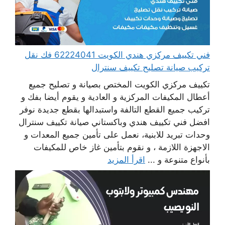
فني تكييف مركزي هندي الكويت 62224041 فك نقل
تركيب صيانة تصليح تكييف سنترال
تكييف مركزي الكويت المختص بصيانة و تصليح جميع
أعطال المكيفات المركزية و العادية و يقوم أيضا بفك و
تركيب جميع القطع التالفة واستبدالها بقطع جديدة نوفر
افضل فني تكييف هندي وباكستاني صيانة تكييف سنترال
وحدات تبريد للابنية، نعمل على تأمين جميع المعدات و
الاجهزة اللازمة ، و نقوم بتأمين غاز خاص للمكيفات
بأنواع متنوعة و ...
اقرأ المزيد