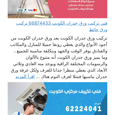
فني تركيب ورق جدران الكويت 66874433 تركيب
ورق حائط
تركيب ورق جدران الكويت يعد ورق جدران الكويت من
أجود الأنواع والذي يعطي رونقا جميلا للمنازل والمكاتب
والفنادق يوفر الوقت والجهد وبتكلفة مناسبة للجميع ،
وما يميز ورق جدران الكويت أنه متنوع بالألوان
والرسومات المختلفة الراقية ويوجد منه العادي وثلاثي
الأبعاد الذي يعطي منظرا جذابا للغرف ولكل غرفة ورق
جدران يناسبها فمثلا لغرف النوم هناك ...
اقرأ المزيد