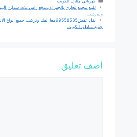
التصنيفات
كهربائي منازل الكويت
للبيع مجمع تجاري بالجهراء بموقع راس ثلاث شوارع البني
وسرداب
نقل عفش99558535معا الفك وتركيب جميع انواع ا
جميع مناطق الكويت
أضف تعليق
تعليق