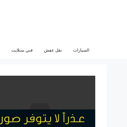
نتقل
لى
لمحتوى
السيارات
نقل عفش
فني ستلايت