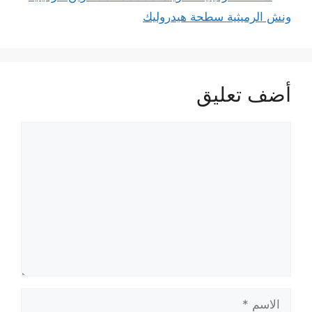
ونش الرميثية سطحة هيدروليك
أضف تعليق
تعليق
الاسم