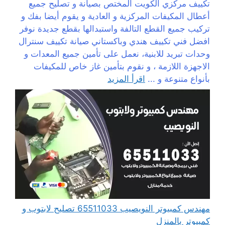
تكييف مركزي الكويت المختص بصيانة و تصليح جميع
أعطال المكيفات المركزية و العادية و يقوم أيضا بفك و
تركيب جميع القطع التالفة واستبدالها بقطع جديدة نوفر
افضل فني تكييف هندي وباكستاني صيانة تكييف سنترال
وحدات تبريد للابنية، نعمل على تأمين جميع المعدات و
الاجهزة اللازمة ، و نقوم بتأمين غاز خاص للمكيفات
بأنواع متنوعة و ...
اقرأ المزيد
مهندس كمبيوتر النويصيب 65511033 تصليح لابتوب و
كمبيوتر بالمنزل