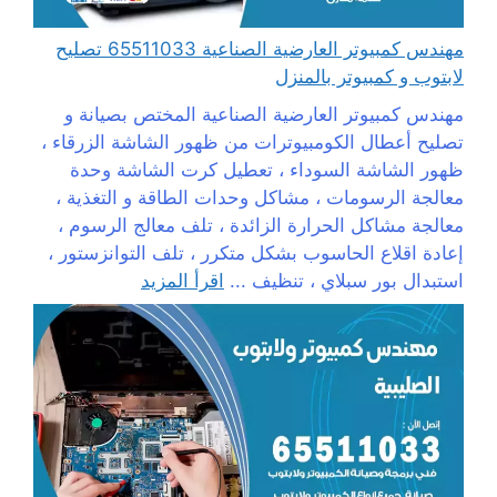
مهندس كمبيوتر العارضية الصناعية 65511033 تصليح
لابتوب و كمبيوتر بالمنزل
مهندس كمبيوتر العارضية الصناعية المختص بصيانة و
تصليح أعطال الكومبيوترات من ظهور الشاشة الزرقاء ،
ظهور الشاشة السوداء ، تعطيل كرت الشاشة وحدة
معالجة الرسومات ، مشاكل وحدات الطاقة و التغذية ،
معالجة مشاكل الحرارة الزائدة ، تلف معالج الرسوم ،
إعادة اقلاع الحاسوب بشكل متكرر ، تلف التوانزستور ،
استبدال بور سبلاي ، تنظيف ...
اقرأ المزيد