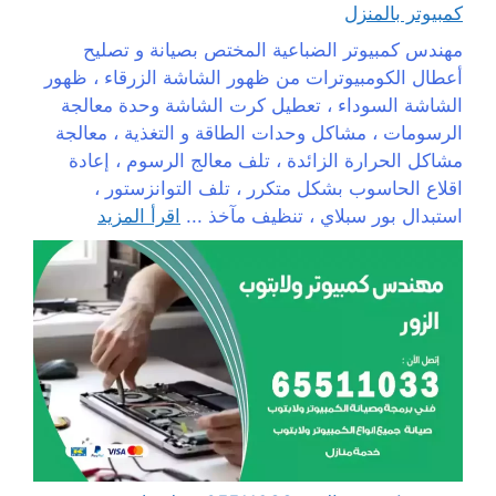
كمبيوتر بالمنزل
مهندس كمبيوتر الضباعية المختص بصيانة و تصليح
أعطال الكومبيوترات من ظهور الشاشة الزرقاء ، ظهور
الشاشة السوداء ، تعطيل كرت الشاشة وحدة معالجة
الرسومات ، مشاكل وحدات الطاقة و التغذية ، معالجة
مشاكل الحرارة الزائدة ، تلف معالج الرسوم ، إعادة
اقلاع الحاسوب بشكل متكرر ، تلف التوانزستور ،
استبدال بور سبلاي ، تنظيف مآخذ ...
اقرأ المزيد