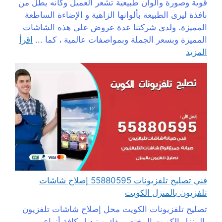
قوية وصورة والوان طبيعية تشعر العميل وكانه يطل من
نافذة ليرى الطبيعة بألوانها الزاهية و الإضاءة الساطعة
المميزة. ولدى شركتنا عدة عروض على هذه الشاشات
المميزة وبسعر الجملة وبمواصفات عالمية ، كما ...
اقرأ
المزيد
فني تصليح تلفزيونات 55880595 إصلاح شاشات
تلفزيون بالمنزل الكويت
تصليح تلفزيونات الكويت محل إصلاح شاشات تلفزيون
بالمنزل الكويت المختص بفك و تبديل كافة أنواع