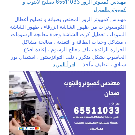
مهندس كمبيوتر الزور 65511033 تصليح لابتوب و
كمبيوتر بالمنزل
مهندس كمبيوتر الزور المختص بصيانة و تصليح أعطال
الكومبيوترات من ظهور الشاشة الزرقاء ، ظهور الشاشة
السوداء ، تعطيل كرت الشاشة وحدة معالجة الرسومات
، مشاكل وحدات الطاقة و التغذية ، معالجة مشاكل
الحرارة الزائدة ، تلف معالج الرسوم ، إعادة اقلاع
الحاسوب بشكل متكرر ، تلف التوانزستور ، استبدال بور
سبلاي ، تنظيف مآخذ ...
اقرأ المزيد