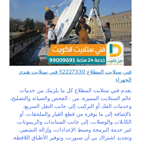
فني ستلايت المطلاع 52227330 فني ستلايت هندي
الجهراء
يقدم فني ستلايت المطلاع كل ما يلزمك من خدمات
عالم الستلايت المميزة، من : الفحص والصيانة والتصليح،
وخدمات الفك أو التركيب إلى جانب النقل السريع،
بالإضافة إلى ما يوفره من قطع الغيار والملحقات، أو
الكابلات والوصلات، إلى جانب الستاندات والريموتات،
غير خدمة البرمجة وضبط الإعدادات، وإزالة التشفير،
وتجديد اشتراك بي أن سبورت، وتوفير الأطباق اللاقطة،