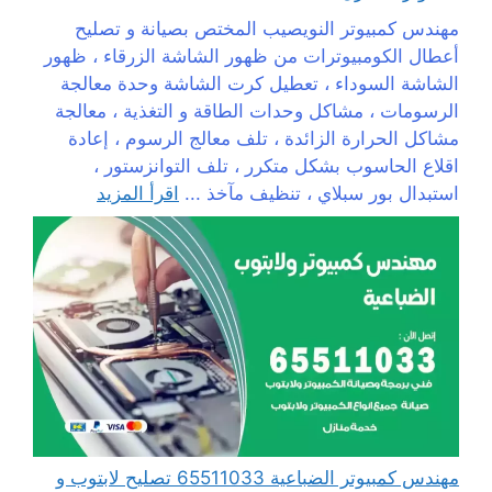
مهندس كمبيوتر النويصيب المختص بصيانة و تصليح
أعطال الكومبيوترات من ظهور الشاشة الزرقاء ، ظهور
الشاشة السوداء ، تعطيل كرت الشاشة وحدة معالجة
الرسومات ، مشاكل وحدات الطاقة و التغذية ، معالجة
مشاكل الحرارة الزائدة ، تلف معالج الرسوم ، إعادة
اقلاع الحاسوب بشكل متكرر ، تلف التوانزستور ،
استبدال بور سبلاي ، تنظيف مآخذ ...
اقرأ المزيد
مهندس كمبيوتر الضباعية 65511033 تصليح لابتوب و