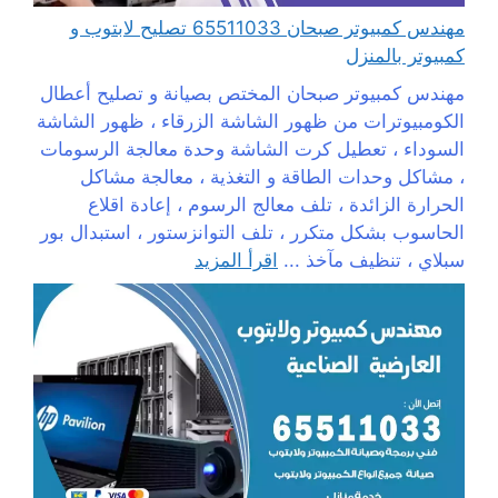
مهندس كمبيوتر صبحان 65511033 تصليح لابتوب و
كمبيوتر بالمنزل
مهندس كمبيوتر صبحان المختص بصيانة و تصليح أعطال
الكومبيوترات من ظهور الشاشة الزرقاء ، ظهور الشاشة
السوداء ، تعطيل كرت الشاشة وحدة معالجة الرسومات
، مشاكل وحدات الطاقة و التغذية ، معالجة مشاكل
الحرارة الزائدة ، تلف معالج الرسوم ، إعادة اقلاع
الحاسوب بشكل متكرر ، تلف التوانزستور ، استبدال بور
سبلاي ، تنظيف مآخذ ...
اقرأ المزيد