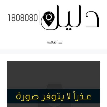
نتقل
لى
لمحتوى
القائمة