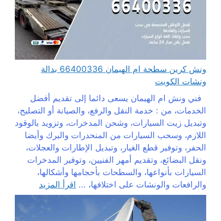
ونش كرين سطحة ام الهيمان 66400336 بدالة
ونشات الكويت
فني ونش ام الهيمان يسعى دائما إلى تقديم أفضل
الخدمات، من : خدمة النقل والرفع، والصيانة أو التصليح،
وتبديل زيت السيارات، وشحن المدخرات، وتزويد بالوقود
اللازم، وسحب السيارات من المنحدرات والبرك وأيضا
الحفر، وتوفير قطع الغيار، وتبديل الإطارات والعجلات،
ونقل البضائع، وتقديم أمهر الفنيين، وتوفير المدخرات
السيارات بأنواعها، والسطحات بأحجامها وأشكالها،
والرافعات والونشات على اختلافها، ...
اقرأ المزيد