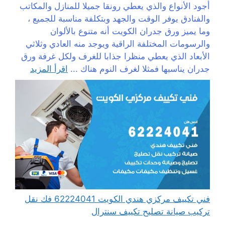
أجود الأنواع والذي يعطي رونقا جميلا للمنازل والمكاتب
والفنادق يوفر الوقت والجهد وبتكلفة مناسبة للجميع ،
وما يميز ورق جدران الكويت أنه متنوع بالألوان
والرسومات المختلفة الراقية ويوجد منه العادي وثلاثي
الأبعاد الذي يعطي منظرا جذابا للغرف ولكل غرفة ورق
جدران يناسبها فمثلا لغرف النوم هناك ...
اقرأ المزيد
فني تكييف مركزي هندي الكويت 62224041 فك نقل
تركيب صيانة تصليح تكييف سنترال