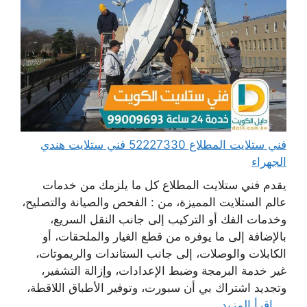
فني ستلايت المطلاع 52227330 فني ستلايت هندي
الجهراء
يقدم فني ستلايت المطلاع كل ما يلزمك من خدمات
عالم الستلايت المميزة، من : الفحص والصيانة والتصليح،
وخدمات الفك أو التركيب إلى جانب النقل السريع،
بالإضافة إلى ما يوفره من قطع الغيار والملحقات، أو
الكابلات والوصلات، إلى جانب الستاندات والريموتات،
غير خدمة البرمجة وضبط الإعدادات، وإزالة التشفير،
وتجديد اشتراك بي أن سبورت، وتوفير الأطباق اللاقطة،
...
اقرأ المزيد