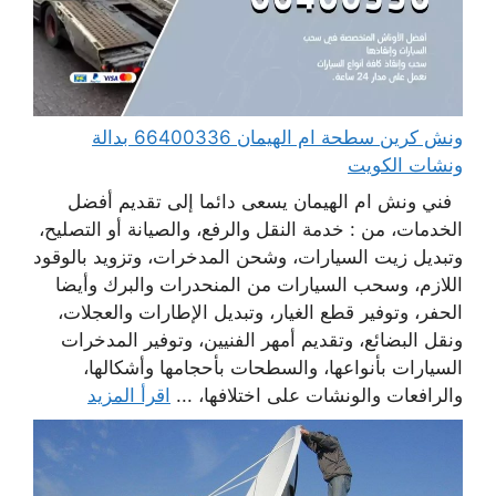
ونش كرين سطحة ام الهيمان 66400336 بدالة
ونشات الكويت
فني ونش ام الهيمان يسعى دائما إلى تقديم أفضل
الخدمات، من : خدمة النقل والرفع، والصيانة أو التصليح،
وتبديل زيت السيارات، وشحن المدخرات، وتزويد بالوقود
اللازم، وسحب السيارات من المنحدرات والبرك وأيضا
الحفر، وتوفير قطع الغيار، وتبديل الإطارات والعجلات،
ونقل البضائع، وتقديم أمهر الفنيين، وتوفير المدخرات
السيارات بأنواعها، والسطحات بأحجامها وأشكالها،
والرافعات والونشات على اختلافها، ...
اقرأ المزيد