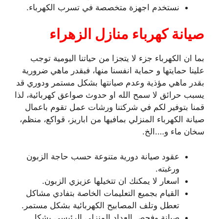
نستخدم اجهزة متخصصة في تسرب الكهرباء.
صيانة كهرباء منازل الزهراء
بما ان الكهرباء جزء لا يتجزا من حياتنا اليومية توجب
علينا حمايتها و حماية انفسنا منها، فبقدر ماهي ضرورية
بقدر ماهي مؤذية وعدم صيانتها بشكل مستمر ودوري قد
يسبب حرائق لا سمح الله او حدوث صواعق كهربائية، لذا
قمنا بتوفير لكم في شركتنا ورشات عمل تقوم باعمال
صيانة الكهرباء المنزلي بمافيها من اباريز، قواكع، منظم،
سخان ماء و….الخ.
عقود صيانة دورية متنوعة حسب حاجة الزبون
ورغبته.
اسعار لا يمكنك ان تتخيلها عزيزي الزبون.
القيام بجميع التعليمات الخاصة بتفادي مشاكل
تعطل وتلف المصابيح الكهربائية بشكل مستمر.
صيانة وفحص العداد المنزلي الرئيسي بشكل