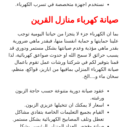
نستخدم اجهزة متخصصة في تسرب الكهرباء.
صيانة كهرباء منازل القرين
بما ان الكهرباء جزء لا يتجزا من حياتنا اليومية توجب
علينا حمايتها و حماية انفسنا منها، فبقدر ماهي ضرورية
بقدر ماهي مؤذية وعدم صيانتها بشكل مستمر ودوري قد
يسبب حرائق لا سمح الله او حدوث صواعق كهربائية، لذا
قمنا بتوفير لكم في شركتنا ورشات عمل تقوم باعمال
صيانة الكهرباء المنزلي بمافيها من اباريز، قواكع، منظم،
سخان ماء و….الخ.
عقود صيانة دورية متنوعة حسب حاجة الزبون
ورغبته.
اسعار لا يمكنك ان تتخيلها عزيزي الزبون.
القيام بجميع التعليمات الخاصة بتفادي مشاكل
تعطل وتلف المصابيح الكهربائية بشكل مستمر.
صيانة وفحص العداد المنزلي الرئيسي بشكل