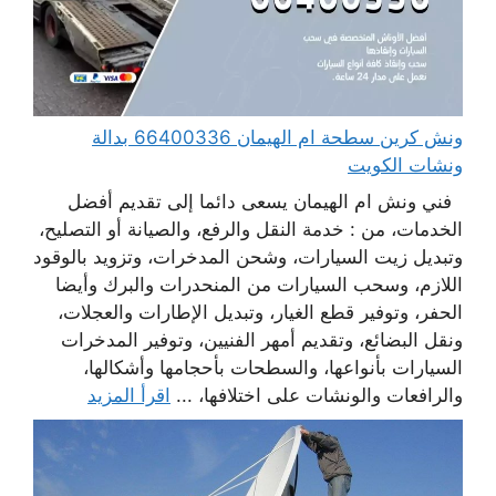
ونش كرين سطحة ام الهيمان 66400336 بدالة
ونشات الكويت
فني ونش ام الهيمان يسعى دائما إلى تقديم أفضل
الخدمات، من : خدمة النقل والرفع، والصيانة أو التصليح،
وتبديل زيت السيارات، وشحن المدخرات، وتزويد بالوقود
اللازم، وسحب السيارات من المنحدرات والبرك وأيضا
الحفر، وتوفير قطع الغيار، وتبديل الإطارات والعجلات،
ونقل البضائع، وتقديم أمهر الفنيين، وتوفير المدخرات
السيارات بأنواعها، والسطحات بأحجامها وأشكالها،
والرافعات والونشات على اختلافها، ...
اقرأ المزيد