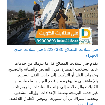
فني ستلايت المطلاع 52227330 فني ستلايت هندي
الجهراء
يقدم فني ستلايت المطلاع كل ما يلزمك من خدمات
عالم الستلايت المميزة، من : الفحص والصيانة والتصليح،
وخدمات الفك أو التركيب إلى جانب النقل السريع،
بالإضافة إلى ما يوفره من قطع الغيار والملحقات، أو
الكابلات والوصلات، إلى جانب الستاندات والريموتات،
غير خدمة البرمجة وضبط الإعدادات، وإزالة التشفير،
وتجديد اشتراك بي أن سبورت، وتوفير الأطباق اللاقطة،
...
اقرأ المزيد