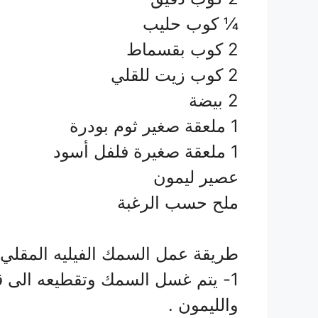
¼ كوب حليب
2 كوب بقسماط
2 كوب زيت للقلي
2 بيضة
1 ملعقة صغير ثوم بودرة
1 ملعقة صغيرة فلفل أسود
عصير ليمون
ملح حسب الرغبة
طريقة عمل السمك الفيليه المقلي 
1- يتم غسل السمك وتقطيعه الى قط
والليمون .