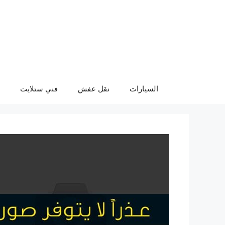
نتقل
لى
لمحتوى
السيارات
نقل عفش
فني ستلايت