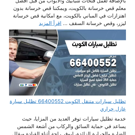
بالإضافة لعمل فتحات شبابيك والابواب من قبل أفضل
معلم قص خرسانة بالكويت، ويمكننا قص خرسانة بدون
اهتزازات في المباني بالكويت، مع امكانية قص خرسانة
ليزر، وقص خرسانة السقف ...
اقرأ المزيد
تظليل سيارات متنقل الكويت 66400552 تظليل سيارة
عازل حراري
خدمة تظليل سيارات توفر العديد من المزايا، حيث
يساعد في حماية السائق والركاب من أشعة الشمس
الضارة والحرارة الزائدة، ليوفر راحة أثناء القيادة ويقلل