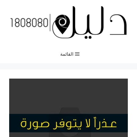
نتقل
لى
لمحتوى
القائمة