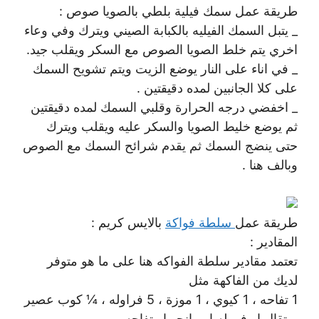
طريقة عمل سمك فيلية بلطي بالصويا صوص :
_ يتبل السمك الفيليه بالكبابة الصيني ويترك وفي وعاء
اخري يتم خلط الصويا الصوص مع السكر ويقلب جيد.
_ في اناء على النار يوضع الزيت ويتم تشويح السمك
على كلا الجانبين لمده دقيقتين .
_ اخفضي درجه الحرارة وقلبي السمك لمده دقيقتين
ثم يوضع خليط الصويا والسكر عليه ويقلب ويترك
حتى ينضج السمك ثم يقدم شرائح السمك مع الصوص
وبالف هنا .
طريقة عمل
سلطة فواكة
بالايس كريم :
المقادير :
تعتمد مقادير سلطة الفواكه هنا على ما هو متوفر
لديك من الفاكهة مثل
1 تفاحه ، 1 كيوي ، 1 موزة ، 5 فراوله ، ¼ كوب عصير
برتقال او فروله او مانجو او تفاحه