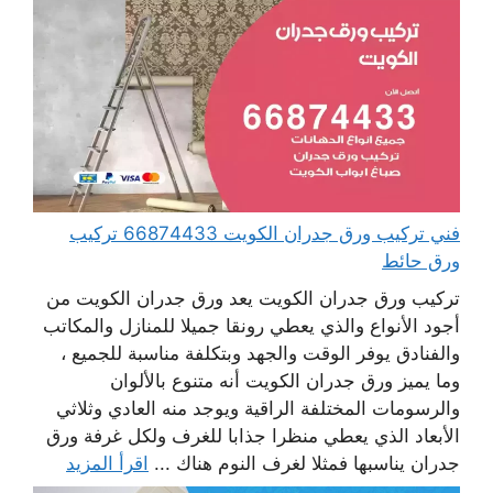
فني تركيب ورق جدران الكويت 66874433 تركيب
ورق حائط
تركيب ورق جدران الكويت يعد ورق جدران الكويت من
أجود الأنواع والذي يعطي رونقا جميلا للمنازل والمكاتب
والفنادق يوفر الوقت والجهد وبتكلفة مناسبة للجميع ،
وما يميز ورق جدران الكويت أنه متنوع بالألوان
والرسومات المختلفة الراقية ويوجد منه العادي وثلاثي
الأبعاد الذي يعطي منظرا جذابا للغرف ولكل غرفة ورق
جدران يناسبها فمثلا لغرف النوم هناك ...
اقرأ المزيد