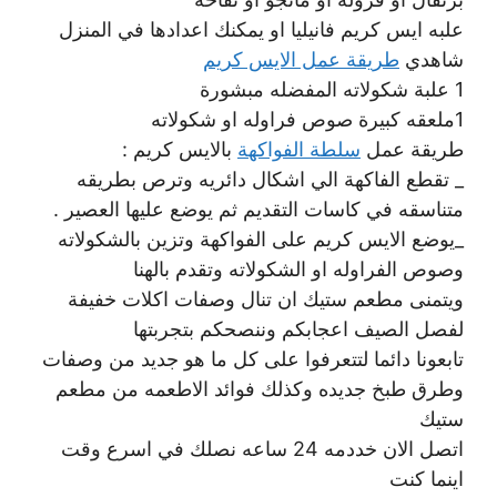
علبه ايس كريم فانيليا او يمكنك اعدادها في المنزل
شاهدي
طريقة عمل الايس كريم
1 علبة شكولاته المفضله مبشورة
1ملعقه كبيرة صوص فراوله او شكولاته
طريقة عمل
سلطة الفواكهة
بالايس كريم :
_ تقطع الفاكهة الي اشكال دائريه وترص بطريقه
متناسقه في كاسات التقديم ثم يوضع عليها العصير .
_يوضع الايس كريم على الفواكهة وتزين بالشكولاته
وصوص الفراوله او الشكولاته وتقدم بالهنا
ويتمنى مطعم ستيك ان تنال وصفات اكلات خفيفة
لفصل الصيف اعجابكم وننصحكم بتجربتها
تابعونا دائما لتتعرفوا على كل ما هو جديد من وصفات
وطرق طبخ جديده وكذلك فوائد الاطعمه من مطعم
ستيك
اتصل الان خددمه 24 ساعه نصلك في اسرع وقت
اينما كنت