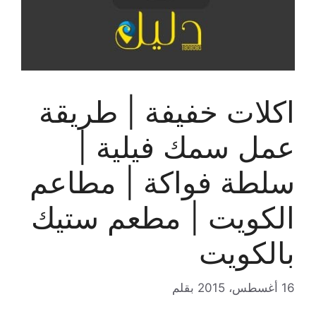
اكلات خفيفة | طريقة
عمل سمك فيلية |
سلطة فواكة | مطاعم
الكويت | مطعم ستيك
بالكويت
16 أغسطس، 2015
بقلم