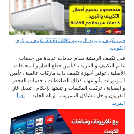
فني تكييف وتبريد الرميثية 55560390 تكييف مركزي
الكويت
فني تكييف الرميثية يقدم خدمات عديدة من خدمات
عالم التكييف و التبريد ، كتأمين قطع الغيار و المحلقات
الأصلية ، توفير أجهزة تكييف ذات ماركات عالمية ، تأمين
الموتورات بأنواعها ، كذلك الضاغطات ، خدمات الفحص
و الصيانة ، تركيب المكيفات و تثبيتها بإحكام ، تبديل غاز
الفريون و حل مشاكل التسريب ، إزالة الجليد ...
اقرأ
المزيد