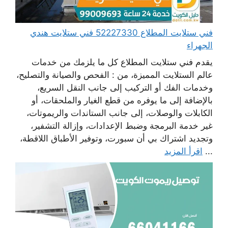
فني ستلايت المطلاع 52227330 فني ستلايت هندي
الجهراء
يقدم فني ستلايت المطلاع كل ما يلزمك من خدمات
عالم الستلايت المميزة، من : الفحص والصيانة والتصليح،
وخدمات الفك أو التركيب إلى جانب النقل السريع،
بالإضافة إلى ما يوفره من قطع الغيار والملحقات، أو
الكابلات والوصلات، إلى جانب الستاندات والريموتات،
غير خدمة البرمجة وضبط الإعدادات، وإزالة التشفير،
وتجديد اشتراك بي أن سبورت، وتوفير الأطباق اللاقطة،
...
اقرأ المزيد