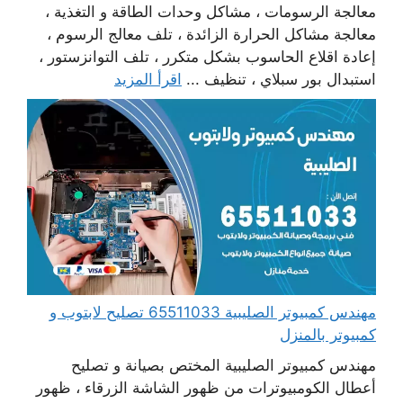
معالجة الرسومات ، مشاكل وحدات الطاقة و التغذية ،
معالجة مشاكل الحرارة الزائدة ، تلف معالج الرسوم ،
إعادة اقلاع الحاسوب بشكل متكرر ، تلف التوانزستور ،
استبدال بور سبلاي ، تنظيف ...
اقرأ المزيد
مهندس كمبيوتر الصليبية 65511033 تصليح لابتوب و
كمبيوتر بالمنزل
مهندس كمبيوتر الصليبية المختص بصيانة و تصليح
أعطال الكومبيوترات من ظهور الشاشة الزرقاء ، ظهور