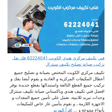
فني تكييف مركزي هندي الكويت 62224041 فك نقل
تركيب صيانة تصليح تكييف سنترال
تكييف مركزي الكويت المختص بصيانة و تصليح جميع
أعطال المكيفات المركزية و العادية و يقوم أيضا بفك و
تركيب جميع القطع التالفة واستبدالها بقطع جديدة نوفر
افضل فني تكييف هندي وباكستاني صيانة تكييف سنترال
وحدات تبريد للابنية، نعمل على تأمين جميع المعدات و
الاجهزة اللازمة ، و نقوم بتأمين غاز خاص للمكيفات
بأنواع متنوعة و ...
اقرأ المزيد