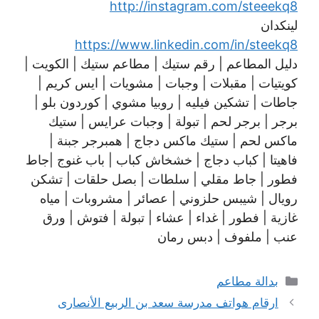
http://instagram.com/steeekq8
لينكدان
https://www.linkedin.com/in/steekq8
دليل المطاعم | رقم ستيك | مطاعم ستيك | الكويت |
كويتيات | مقبلات | وجبات | مشويات | ايس كريم |
جاطات | تشكين فيليه | روبيا مشوي | كوردون بلو |
برجر | برجر لحم | تبولة | وجبات عرايس | ستيك
ماكس لحم | ستيك ماكس دجاج | همبرجر جبنة |
فاهيتا | كباب دجاج | خشخاش كباب | باب غنوج |جاط
فطور | جاط مقلي | سلطات | بصل حلقات | تشكن
رويال | شيبس حلزوني | عصائر | مشروبات | مياه
غازية | فطور | غداء | عشاء | تبولة | فتوش | ورق
عنب | ملفوف | دبس رمان
التصنيفات
بدالة مطاعم
ارقام هواتف مدرسة سعد بن الربيع الأنصارى