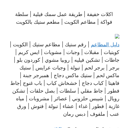
اكلات خفيفة | طريقة عمل سمك فيلية | سلطة
فواكة | مطاعم الكويت | مطعم ستيك بالكويت
دليل المطاعم
| رقم ستيك | مطاعم ستيك | الكويت |
كويتيات | مقبلات | وجبات | مشويات | ايس كريم |
جاطات | تشكين فيليه | روبيا مشوي | كوردون بلو |
برجر | برجر لحم | تبولة | وجبات عرايس | ستيك
ماكس لحم | ستيك ماكس دجاج | همبرجر جبنة |
فاهيتا | كباب دجاج | خشخاش كباب | باب غنوج |جاط
فطور | جاط مقلي | سلطات | بصل حلقات | تشكن
رويال | شيبس حلزوني | عصائر | مشروبات | مياه
غازية | فطور | غداء | عشاء | تبولة | فتوش | ورق
عنب | ملفوف | دبس رمان