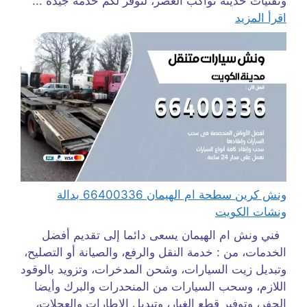
وتقنيات حديثة تواكب العصر، لنوفر لكم خدمة جيدة ...
اقرأ المزيد
ونش كرين سطحة ام الهيمان 66400336 بدالة
ونشات الكويت
فني ونش ام الهيمان يسعى دائما إلى تقديم أفضل
الخدمات، من : خدمة النقل والرفع، والصيانة أو التصليح،
وتبديل زيت السيارات، وشحن المدخرات، وتزويد بالوقود
اللازم، وسحب السيارات من المنحدرات والبرك وأيضا
الحفر، وتوفير قطع الغيار، وتبديل الإطارات والعجلات،