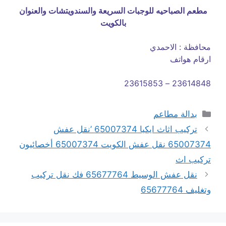
مطعم الصباحيه للوجبات السريعة والسندويتشات والعنوان
بالكويت
محافظة : الاحمدي
ارقام هواتف
23614848 – 23615853
التصنيفات
بدالة مطاعم
تركيب اثاث ايكيا 65007374 ’نقل عفش
65007374 نقل عفش الكويت 65007374 أخصائيون
تركيب اث
نقل عفش الوسيط 65677764 فك نقل تركيب
وتغليف 65677764