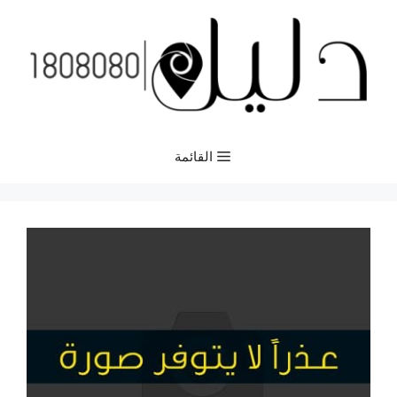
نتقل
لى
لمحتوى
القائمة