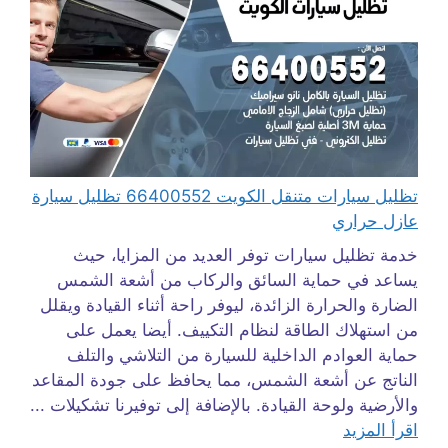
تظليل سيارات متنقل الكويت 66400552 تظليل سيارة
عازل حراري
خدمة تظليل سيارات توفر العديد من المزايا، حيث
يساعد في حماية السائق والركاب من أشعة الشمس
الضارة والحرارة الزائدة، ليوفر راحة أثناء القيادة ويقلل
من استهلاك الطاقة لنظام التكييف. أيضا يعمل على
حماية العوادم الداخلية للسيارة من التلاشي والتلف
الناتج عن أشعة الشمس، مما يحافظ على جودة المقاعد
والأرضية ولوحة القيادة. بالإضافة إلى توفيرنا تشكيلات ...
اقرأ المزيد