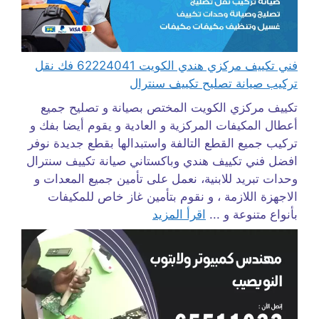
فني تكييف مركزي هندي الكويت 62224041 فك نقل
تركيب صيانة تصليح تكييف سنترال
تكييف مركزي الكويت المختص بصيانة و تصليح جميع
أعطال المكيفات المركزية و العادية و يقوم أيضا بفك و
تركيب جميع القطع التالفة واستبدالها بقطع جديدة نوفر
افضل فني تكييف هندي وباكستاني صيانة تكييف سنترال
وحدات تبريد للابنية، نعمل على تأمين جميع المعدات و
الاجهزة اللازمة ، و نقوم بتأمين غاز خاص للمكيفات
بأنواع متنوعة و ...
اقرأ المزيد