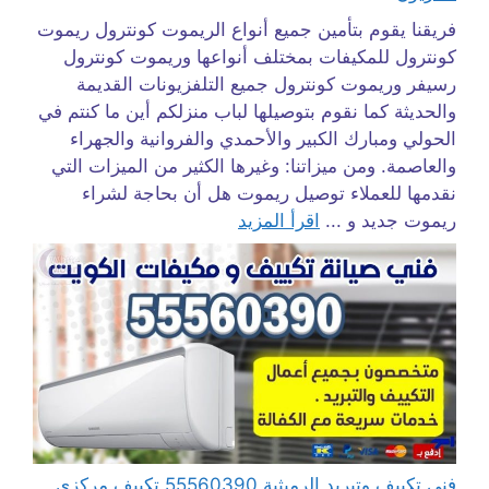
فريقنا يقوم بتأمين جميع أنواع الريموت كونترول ريموت
كونترول للمكيفات بمختلف أنواعها وريموت كونترول
رسيفر وريموت كونترول جميع التلفزيونات القديمة
والحديثة كما نقوم بتوصيلها لباب منزلكم أين ما كنتم في
الحولي ومبارك الكبير والأحمدي والفروانية والجهراء
والعاصمة. ومن ميزاتنا: وغيرها الكثير من الميزات التي
نقدمها للعملاء توصيل ريموت هل أن بحاجة لشراء
ريموت جديد و ...
اقرأ المزيد
فني تكييف وتبريد الرميثية 55560390 تكييف مركزي