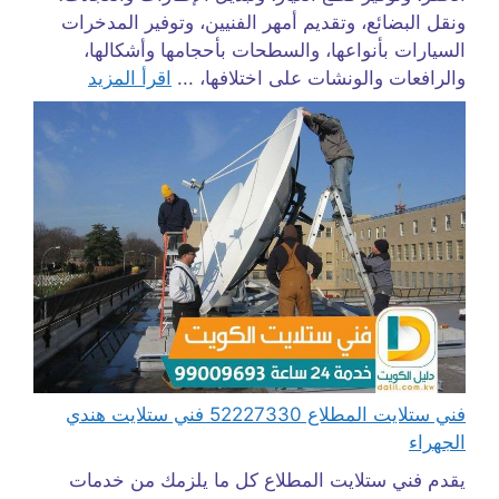
ونقل البضائع، وتقديم أمهر الفنيين، وتوفير المدخرات
السيارات بأنواعها، والسطحات بأحجامها وأشكالها،
والرافعات والونشات على اختلافها، ...
اقرأ المزيد
فني ستلايت المطلاع 52227330 فني ستلايت هندي
الجهراء
يقدم فني ستلايت المطلاع كل ما يلزمك من خدمات