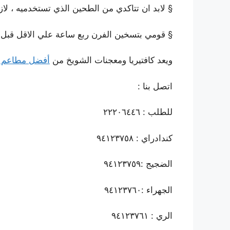
§ لابد ان تتاكدي من الطحين الذي تستخدميه ، لا
§ قومي بتسخين الفرن ربع ساعة علي الاقل قبل ا
ويعد كافتيريا ومعجنات الشويخ من
أفضل مطاعم 
اتصل بنا :
للطلب : ٢٢٢٠٦٤٤٦
كندادراي : ٩٤١٢٣٧٥٨
الضجيج :٩٤١٢٣٧٥٩
الجهراء :٩٤١٢٣٧٦٠
الري : ٩٤١٢٣٧٦١