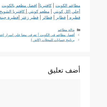
مطاعم الكويت
|
كافتيريا
|
افضل مطعم بالكويت
|
أحلي اكل كويتي
|
مطعم كويتي
|
كافتيريا الشويخ
فطيره
|
فطاير
|
فطائر
|
فطير زعتر
|
فطيرة جبنة
التصنيفات
بدالة مطاعم
أفضل مطاعم في الكويت | تعرفي معنا علي اسرار اعداد
برنامج حسابات للمحلات (كاش )
أضف تعليق
تعليق