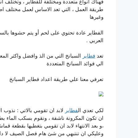
فهناك انواع متعددة ومختلفة للفطاير ، وتختلف أ
طريقة العمل ، التي تعد الاساس لعمل مختلف اصن
وغيرها
الفطاير عادة تحتوي على لحم أو يتم حشوها بالسب
العربي .
تعد
فطاير
السبانخ التي من الذ وافضل واكثر الم
الي فوائد السبانخ المتعددة
تعرفي معنا علي طريقة اعداد فطاير السبانخ
لكي تعدي ال
فطاير
لابد ان تقومي بالاتي : نذوب ا
ان تكون المكرونة ناشفة ، ونقوم بسكب الماء بطر
،و بعد الانتهاء لابد ان تقومي بتغطيها بقطعة قما
وعليكي ان تنتبهي من شئ هام فصل الصيف لا داع