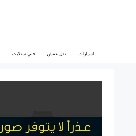
نتقل
لى
لمحتوى
السيارات
نقل عفش
فني ستلايت