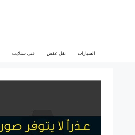
نتقل
لى
لمحتوى
السيارات
نقل عفش
فني ستلايت