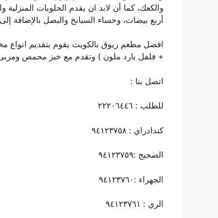
والكعك، كما أن لابد ان يقدم الحلويات المنزلية وا
أربع بيضات، وحساء السبانخ والبصل بالإضافة إلى 
افضل مطعم ريوق بالكويت يقوم بتقديم انواع مخت
+ فلفل بارد ملون ) وتقدم مع خبز محمص ومربى
اتصل بنا :
للطلب : ٢٢٢٠٦٤٤٦
كندادراي : ٩٤١٢٣٧٥٨
الضجيج :٩٤١٢٣٧٥٩
الجهراء :٩٤١٢٣٧٦٠
الري : ٩٤١٢٣٧٦١