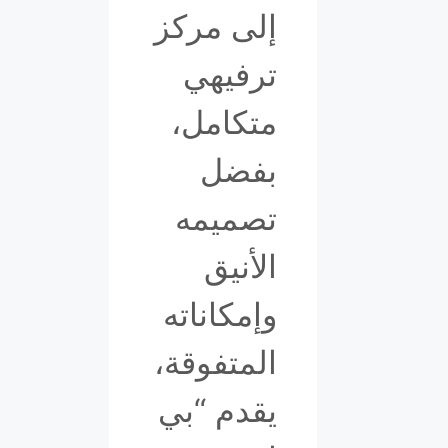
إلى مركز
ترفيهي
متكامل،
بفضل
تصميمه
الأنيق
وإمكاناته
المتفوقة،
يقدم “بي