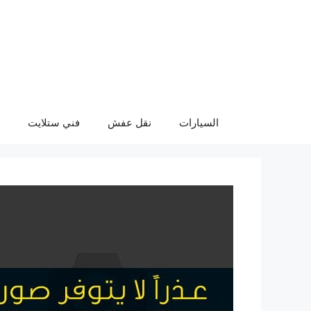
نتقل
لى
لمحتوى
السيارات
نقل عفش
فني ستلايت