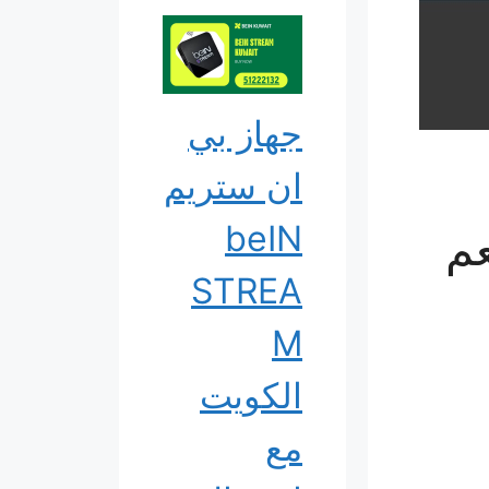
جهاز بي
ان ستريم
beIN
عم
STREA
M
الكويت
مع