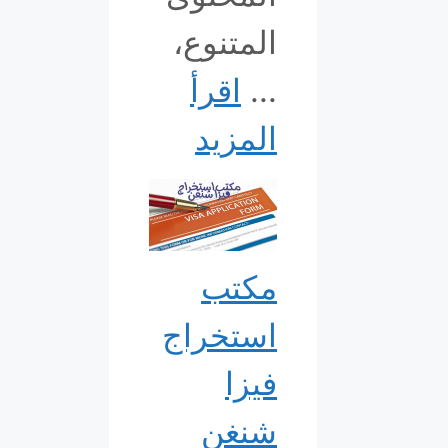
المتنوع،
...
اقرأ
المزيد
مكتب
استخراج
فيزا
شنغن