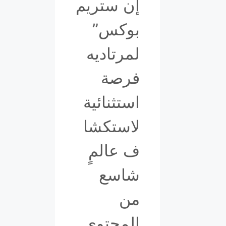
إن ستريم
بوكس”
لمرتاديه
فرصة
استثنائية
لاستكشا
ف عالمٍ
شاسع
من
المحتوى