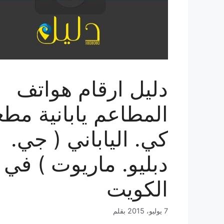
دليل ارقام هواتف
المطاعم يابانية مط
كي. الياباني ( جي.
دبليو. ماريوت ) في
الكويت
7 يوليو، 2015
بقلم