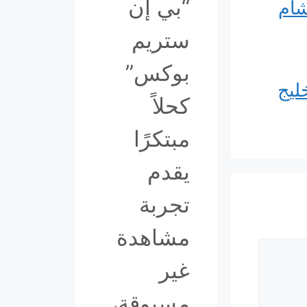
“بي إن
شام
ستريم
بوكس”
ليج
كحلاً
مبتكرًا
يقدم
تجربة
مشاهدة
غير
مسبوقة،