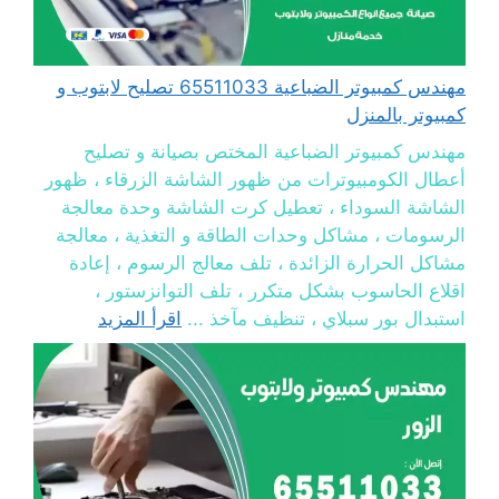
مهندس كمبيوتر الضباعية 65511033 تصليح لابتوب و
كمبيوتر بالمنزل
مهندس كمبيوتر الضباعية المختص بصيانة و تصليح
أعطال الكومبيوترات من ظهور الشاشة الزرقاء ، ظهور
الشاشة السوداء ، تعطيل كرت الشاشة وحدة معالجة
الرسومات ، مشاكل وحدات الطاقة و التغذية ، معالجة
مشاكل الحرارة الزائدة ، تلف معالج الرسوم ، إعادة
اقلاع الحاسوب بشكل متكرر ، تلف التوانزستور ،
استبدال بور سبلاي ، تنظيف مآخذ ...
اقرأ المزيد