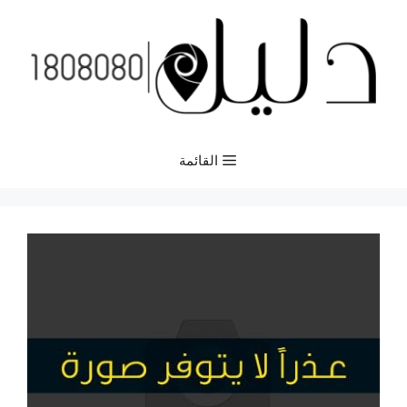
نتقل
لى
لمحتوى
القائمة