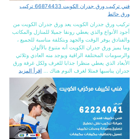
فني تركيب ورق جدران الكويت 66874433 تركيب
ورق حائط
تركيب ورق جدران الكويت يعد ورق جدران الكويت من
أجود الأنواع والذي يعطي رونقا جميلا للمنازل والمكاتب
والفنادق يوفر الوقت والجهد وبتكلفة مناسبة للجميع ،
وما يميز ورق جدران الكويت أنه متنوع بالألوان
والرسومات المختلفة الراقية ويوجد منه العادي وثلاثي
الأبعاد الذي يعطي منظرا جذابا للغرف ولكل غرفة ورق
جدران يناسبها فمثلا لغرف النوم هناك ...
اقرأ المزيد