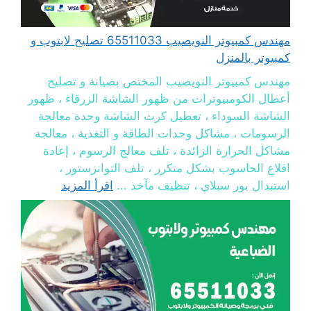
مهندس كمبيوتر النويصيب 65511033 تصليح لابتوب و
كمبيوتر بالمنزل
مهندس كمبيوتر النويصيب المختص بصيانة و تصليح
أعطال الكومبيوترات من ظهور الشاشة الزرقاء ، ظهور
الشاشة السوداء ، تعطيل كرت الشاشة وحدة معالجة
الرسومات ، مشاكل وحدات الطاقة و التغذية ، معالجة
مشاكل الحرارة الزائدة ، تلف معالج الرسوم ، إعادة
اقلاع الحاسوب بشكل متكرر ، تلف التوانزستور ،
استبدال بور سبلاي ، تنظيف مآخذ ...
اقرأ المزيد