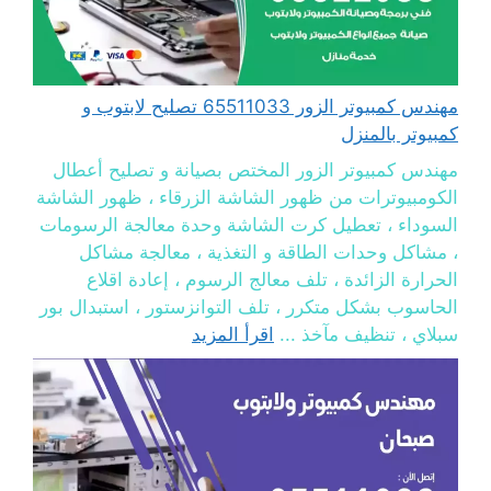
مهندس كمبيوتر الزور 65511033 تصليح لابتوب و
كمبيوتر بالمنزل
مهندس كمبيوتر الزور المختص بصيانة و تصليح أعطال
الكومبيوترات من ظهور الشاشة الزرقاء ، ظهور الشاشة
السوداء ، تعطيل كرت الشاشة وحدة معالجة الرسومات
، مشاكل وحدات الطاقة و التغذية ، معالجة مشاكل
الحرارة الزائدة ، تلف معالج الرسوم ، إعادة اقلاع
الحاسوب بشكل متكرر ، تلف التوانزستور ، استبدال بور
سبلاي ، تنظيف مآخذ ...
اقرأ المزيد