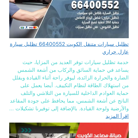
تظليل سيارات متنقل الكويت 66400552 تظليل سيارة
عازل حراري
خدمة تظليل سيارات توفر العديد من المزايا، حيث
يساعد في حماية السائق والركاب من أشعة الشمس
الضارة والحرارة الزائدة، ليوفر راحة أثناء القيادة ويقلل
من استهلاك الطاقة لنظام التكييف. أيضا يعمل على
حماية العوادم الداخلية للسيارة من التلاشي والتلف
الناتج عن أشعة الشمس، مما يحافظ على جودة المقاعد
والأرضية ولوحة القيادة. بالإضافة إلى توفيرنا تشكيلات ...
اقرأ المزيد