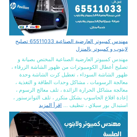
مهندس كمبيوتر العارضية الصناعية 65511033 تصليح
لابتوب و كمبيوتر بالمنزل
مهندس كمبيوتر العارضية الصناعية المختص بصيانة و
تصليح أعطال الكومبيوترات من ظهور الشاشة الزرقاء ،
ظهور الشاشة السوداء ، تعطيل كرت الشاشة وحدة
معالجة الرسومات ، مشاكل وحدات الطاقة و التغذية ،
معالجة مشاكل الحرارة الزائدة ، تلف معالج الرسوم ،
إعادة اقلاع الحاسوب بشكل متكرر ، تلف التوانزستور ،
استبدال بور سبلاي ، تنظيف ...
اقرأ المزيد