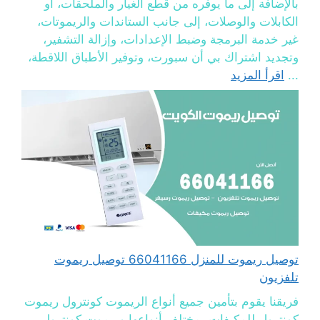
بالإضافة إلى ما يوفره من قطع الغيار والملحقات، أو
الكابلات والوصلات، إلى جانب الستاندات والريموتات،
غير خدمة البرمجة وضبط الإعدادات، وإزالة التشفير،
وتجديد اشتراك بي أن سبورت، وتوفير الأطباق اللاقطة،
...
اقرأ المزيد
توصيل ريموت للمنزل 66041166 توصيل ريموت
تلفزيون
فريقنا يقوم بتأمين جميع أنواع الريموت كونترول ريموت
كونترول للمكيفات بمختلف أنواعها وريموت كونترول