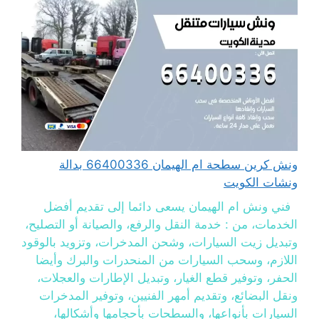
ونش كرين سطحة ام الهيمان 66400336 بدالة
ونشات الكويت
فني ونش ام الهيمان يسعى دائما إلى تقديم أفضل
الخدمات، من : خدمة النقل والرفع، والصيانة أو التصليح،
وتبديل زيت السيارات، وشحن المدخرات، وتزويد بالوقود
اللازم، وسحب السيارات من المنحدرات والبرك وأيضا
الحفر، وتوفير قطع الغيار، وتبديل الإطارات والعجلات،
ونقل البضائع، وتقديم أمهر الفنيين، وتوفير المدخرات
السيارات بأنواعها، والسطحات بأحجامها وأشكالها،