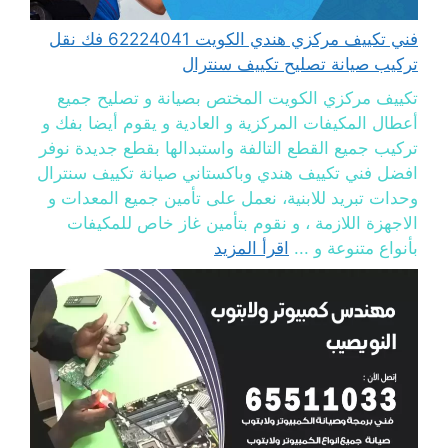
فني تكييف مركزي هندي الكويت 62224041 فك نقل
تركيب صيانة تصليح تكييف سنترال
تكييف مركزي الكويت المختص بصيانة و تصليح جميع
أعطال المكيفات المركزية و العادية و يقوم أيضا بفك و
تركيب جميع القطع التالفة واستبدالها بقطع جديدة نوفر
افضل فني تكييف هندي وباكستاني صيانة تكييف سنترال
وحدات تبريد للابنية، نعمل على تأمين جميع المعدات و
الاجهزة اللازمة ، و نقوم بتأمين غاز خاص للمكيفات
بأنواع متنوعة و ...
اقرأ المزيد