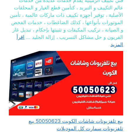
فني تكييف الرميثية يقدم خدمات عديدة من خدمات
عالم التكييف و التبريد ، كتأمين قطع الغيار و المحلقات
الأصلية ، توفير أجهزة تكييف ذات ماركات عالمية ، تأمين
الموتورات بأنواعها ، كذلك الضاغطات ، خدمات الفحص
و الصيانة ، تركيب المكيفات و تثبيتها بإحكام ، تبديل غاز
الفريون و حل مشاكل التسريب ، إزالة الجليد ...
اقرأ
المزيد
بيع تلفزيونات شاشات الكويت 50050623 بيع
تلفزيونات سمارت كل الموديلات