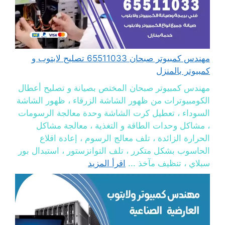
مهندس كمبيوتر صبحان 65511033 تصليح لابتوب و
كمبيوتر بالمنزل
مهندس كمبيوتر صبحان المختص بصيانة و تصليح أعطال
الكومبيوترات من ظهور الشاشة الزرقاء ، ظهور الشاشة
السوداء ، تعطيل كرت الشاشة وحدة معالجة الرسومات
، مشاكل وحدات الطاقة و التغذية ، معالجة مشاكل
الحرارة الزائدة ، تلف معالج الرسوم ، إعادة اقلاع
الحاسوب بشكل متكرر ، تلف التوانزستور ، استبدال بور
سبلاي ، تنظيف مآخذ ...
اقرأ المزيد