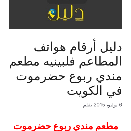
دليل أرقام هواتف
المطاعم فلبينيه مطعم
مندي ربوع حضرموت
في الكويت
6 يوليو، 2015
بقلم
مطعم مندي ربوع حضرموت