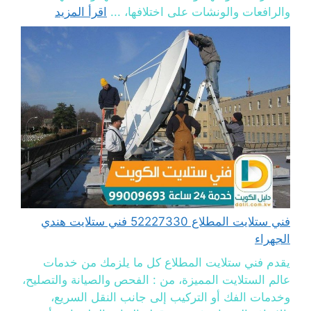
والرافعات والونشات على اختلافها، ...
اقرأ المزيد
فني ستلايت المطلاع 52227330 فني ستلايت هندي
الجهراء
يقدم فني ستلايت المطلاع كل ما يلزمك من خدمات
عالم الستلايت المميزة، من : الفحص والصيانة والتصليح،
وخدمات الفك أو التركيب إلى جانب النقل السريع،