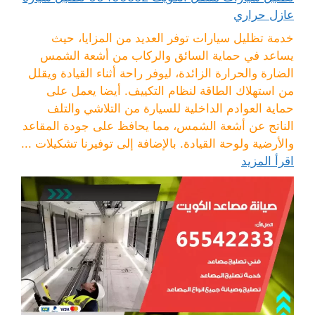
عازل حراري
خدمة تظليل سيارات توفر العديد من المزايا، حيث
يساعد في حماية السائق والركاب من أشعة الشمس
الضارة والحرارة الزائدة، ليوفر راحة أثناء القيادة ويقلل
من استهلاك الطاقة لنظام التكييف. أيضا يعمل على
حماية العوادم الداخلية للسيارة من التلاشي والتلف
الناتج عن أشعة الشمس، مما يحافظ على جودة المقاعد
والأرضية ولوحة القيادة. بالإضافة إلى توفيرنا تشكيلات ...
اقرأ المزيد