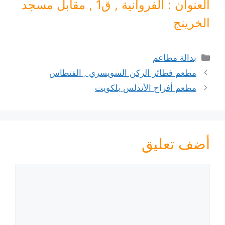
العنوان : الفروانية , ق1 , مقابل مسجد
الخرينج
التصنيفات
بدالة مطاعم
مطعم فطائر الركن السويسري , الفنطاس
مطعم أفراح الأندلس بلكويت
أضف تعليق
تعليق