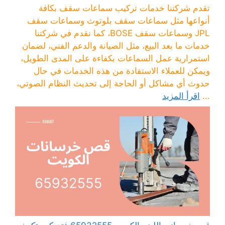
تقدم شركتنا خدمات تركيب سماعات سقف بكافة
أنواعها مثل سماعات سقف بلوتوث وسماعات سقف
JPL وسماعات سقف BOSE، كما نقدم في شركتنا
خدمات ما بعد البيع، مثل الصيانة والدعم الفني، لضمان
استمرارية عمل السماعات بكفاءة على المدى الطويل،
ويمكن للعملاء الاستفادة من هذه الخدمات في حال
حدوث أي مشاكل أو الحاجة إلى تحديث النظام الصوتي،
...
اقرأ المزيد