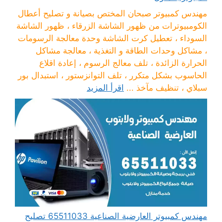
مهندس كمبيوتر صبحان المختص بصيانة و تصليح أعطال
الكومبيوترات من ظهور الشاشة الزرقاء ، ظهور الشاشة
السوداء ، تعطيل كرت الشاشة وحدة معالجة الرسومات
، مشاكل وحدات الطاقة و التغذية ، معالجة مشاكل
الحرارة الزائدة ، تلف معالج الرسوم ، إعادة اقلاع
الحاسوب بشكل متكرر ، تلف التوانزستور ، استبدال بور
سبلاي ، تنظيف مآخذ ...
اقرأ المزيد
مهندس كمبيوتر العارضية الصناعية 65511033 تصليح