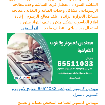
الشاشة السوداء ، تعطيل كرت الشاشة وحدة معالجة
الرسومات ، مشاكل وحدات الطاقة و التغذية ، معالجة
مشاكل الحرارة الزائدة ، تلف معالج الرسوم ، إعادة
اقلاع الحاسوب بشكل متكرر ، تلف التوانزستور ،
استبدال بور سبلاي ، تنظيف مآخذ ...
اقرأ المزيد
مهندس كمبيوتر الضباعية 65511033 تصليح لابتوب و
كمبيوتر بالمنزل
مهندس كمبيوتر الضباعية المختص بصيانة و تصليح