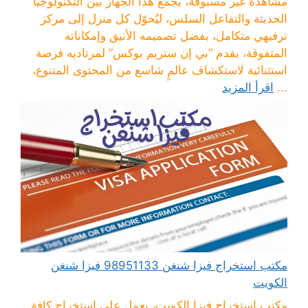
مشاهدة غير مسبوقة، يجمع هذا الجهاز بين التكنولوجيا
الحديثة والتفاعل السلس، ليُحوّل كل منزل إلى مركز
ترفيهي متكامل، بفضل تصميمه الأنيق وإمكاناته
المتفوقة، يقدم “بي إن ستريم بوكس” لمرتاديه فرصة
استثنائية لاستكشاف عالمٍ شاسع من المحتوى المتنوع،
...
اقرأ المزيد
مكتب استخراج فيزا شنغن 98951133 فيزا شنغن
الكويت
مكتب استخراج فيزا الكويت، يعمل على استخراج كافة