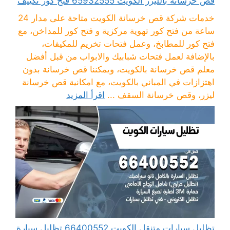
قص خرسانه بالليزر الكويت 65932555 فتح كور تكييف
خدمات شركة قص خرسانة الكويت متاحة على مدار 24
ساعة من فتح كور تهوية مركزية و فتح كور للمداخن، مع
فتح كور للمطابخ، وعمل فتحات تخريم للمكيفات،
بالإضافة لعمل فتحات شبابيك والابواب من قبل أفضل
معلم قص خرسانة بالكويت، ويمكننا قص خرسانة بدون
اهتزازات في المباني بالكويت، مع امكانية قص خرسانة
ليزر، وقص خرسانة السقف ...
اقرأ المزيد
تظليل سيارات متنقل الكويت 66400552 تظليل سيارة