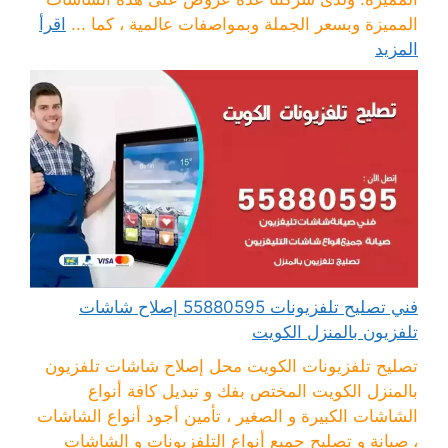
المميزة وبسعر الجملة وبمواصفات عالمية ، كما ...
اقرأ
المزيد
فني تصليح تلفزيونات 55880595 إصلاح شاشات
تلفزيون بالمنزل الكويت
تصليح تلفزيونات الكويت محل إصلاح شاشات تلفزيون
بالمنزل الكويت المختص بفك و تبديل كافة أنواع
الشاشات الكبيرة و الصغير ، تأمين أجود أنواع الشاشات
، صيانة و تصليح جميع أنواع التلفزيونات و الشاشات