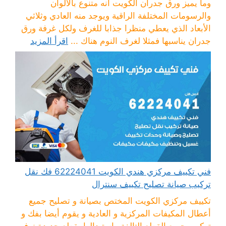
وما يميز ورق جدران الكويت أنه متنوع بالألوان
والرسومات المختلفة الراقية ويوجد منه العادي وثلاثي
الأبعاد الذي يعطي منظرا جذابا للغرف ولكل غرفة ورق
جدران يناسبها فمثلا لغرف النوم هناك ...
اقرأ المزيد
فني تكييف مركزي هندي الكويت 62224041 فك نقل
تركيب صيانة تصليح تكييف سنترال
تكييف مركزي الكويت المختص بصيانة و تصليح جميع
أعطال المكيفات المركزية و العادية و يقوم أيضا بفك و