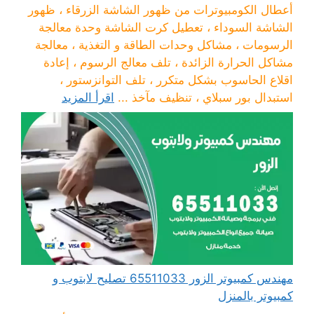
أعطال الكومبيوترات من ظهور الشاشة الزرقاء ، ظهور
الشاشة السوداء ، تعطيل كرت الشاشة وحدة معالجة
الرسومات ، مشاكل وحدات الطاقة و التغذية ، معالجة
مشاكل الحرارة الزائدة ، تلف معالج الرسوم ، إعادة
اقلاع الحاسوب بشكل متكرر ، تلف التوانزستور ،
استبدال بور سبلاي ، تنظيف مآخذ ...
اقرأ المزيد
مهندس كمبيوتر الزور 65511033 تصليح لابتوب و
كمبيوتر بالمنزل