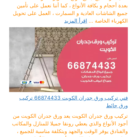
بعدة أحجام و بكافة الأنواع ، كما أننا نعمل على تأمين
جميع الشاشات العادية و السمارت ، العمل على تحويل
الكهرباء الخاصة ...
اقرأ المزيد
فني تركيب ورق جدران الكويت 66874433 تركيب
ورق حائط
تركيب ورق جدران الكويت يعد ورق جدران الكويت من
أجود الأنواع والذي يعطي رونقا جميلا للمنازل والمكاتب
والفنادق يوفر الوقت والجهد وبتكلفة مناسبة للجميع ،