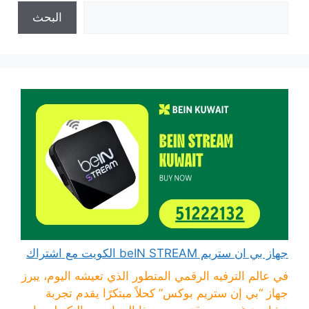
البحث
جهاز بي ان ستريم beIN STREAM الكويت مع اشتراك
في عالم الترفيه الرقمي المتطور الذي تعيشه اليوم، يبرز
جهاز “بي إن ستريم بوكس” كحلاً مبتكرًا يقدم تجربة