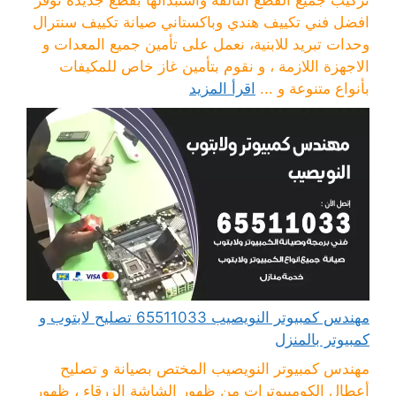
تركيب جميع القطع التالفة واستبدالها بقطع جديدة نوفر
افضل فني تكييف هندي وباكستاني صيانة تكييف سنترال
وحدات تبريد للابنية، نعمل على تأمين جميع المعدات و
الاجهزة اللازمة ، و نقوم بتأمين غاز خاص للمكيفات
بأنواع متنوعة و ...
اقرأ المزيد
مهندس كمبيوتر النويصيب 65511033 تصليح لابتوب و
كمبيوتر بالمنزل
مهندس كمبيوتر النويصيب المختص بصيانة و تصليح
أعطال الكومبيوترات من ظهور الشاشة الزرقاء ، ظهور