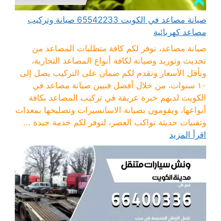
صيانة مصاعد في الكويت 65542233 صيانة وتركيب
مصاعد كهربائية
صيانة مصاعد، نوفر لكم كافة متطلبات المصاعد من
تحديث وتوريد وصيانة لكافة أنواع المصاعد التجارية،
وبأقل الأسعار ونقدم لكم ضمان على التركيب يصل إلى
١٠ سنوات، من خلال أفضل فنيين صيانة مصاعد في
الكويت لديهم خبرة عريقة في تركيب المصاعد بكافة
أنواعها، ويقومون بصيانة الاسانسيرات وتصليحها بمعدات
وتقنيات حديثة تواكب العصر، لنوفر لكم خدمة جيدة ...
اقرأ المزيد