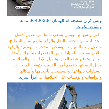
ونش كرين سطحة ام الهيمان 66400336 بدالة
ونشات الكويت
فني ونش ام الهيمان يسعى دائما إلى تقديم أفضل
الخدمات، من : خدمة النقل والرفع، والصيانة أو التصليح،
وتبديل زيت السيارات، وشحن المدخرات، وتزويد بالوقود
اللازم، وسحب السيارات من المنحدرات والبرك وأيضا
الحفر، وتوفير قطع الغيار، وتبديل الإطارات والعجلات،
ونقل البضائع، وتقديم أمهر الفنيين، وتوفير المدخرات
السيارات بأنواعها، والسطحات بأحجامها وأشكالها،
والرافعات والونشات على اختلافها، ...
اقرأ المزيد