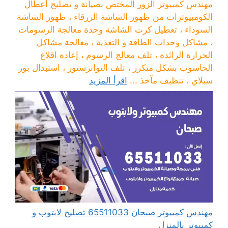
مهندس كمبيوتر الزور المختص بصيانة و تصليح أعطال
الكومبيوترات من ظهور الشاشة الزرقاء ، ظهور الشاشة
السوداء ، تعطيل كرت الشاشة وحدة معالجة الرسومات
، مشاكل وحدات الطاقة و التغذية ، معالجة مشاكل
الحرارة الزائدة ، تلف معالج الرسوم ، إعادة اقلاع
الحاسوب بشكل متكرر ، تلف التوانزستور ، استبدال بور
سبلاي ، تنظيف مآخذ ...
اقرأ المزيد
مهندس كمبيوتر صبحان 65511033 تصليح لابتوب و
كمبيوتر بالمنزل