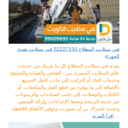
فني ستلايت المطلاع 52227330 فني ستلايت هندي
الجهراء
يقدم فني ستلايت المطلاع كل ما يلزمك من خدمات
عالم الستلايت المميزة، من : الفحص والصيانة والتصليح،
وخدمات الفك أو التركيب إلى جانب النقل السريع،
بالإضافة إلى ما يوفره من قطع الغيار والملحقات، أو
الكابلات والوصلات، إلى جانب الستاندات والريموتات،
غير خدمة البرمجة وضبط الإعدادات، وإزالة التشفير،
وتجديد اشتراك بي أن سبورت، وتوفير الأطباق اللاقطة،
...
اقرأ المزيد