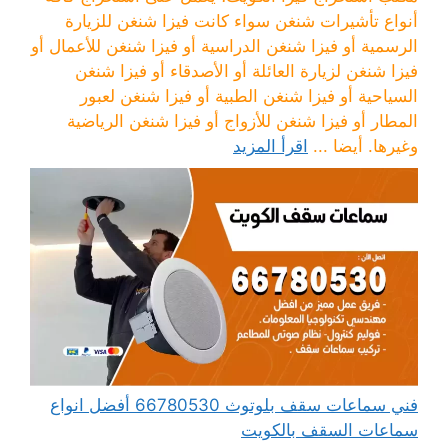
أنواع تأشيرات شنغن سواء كانت فيزا شنغن للزيارة
الرسمية أو فيزا شنغن الدراسية أو فيزا شنغن للأعمال أو
فيزا شنغن لزيارة العائلة أو الأصدقاء أو فيزا شنغن
السياحية أو فيزا شنغن الطبية أو فيزا شنغن لعبور
المطار أو فيزا شنغن للأزواج أو فيزا شنغن الرياضية
وغيرها. أيضا ...
اقرأ المزيد
فني سماعات سقف بلوتوث 66780530 أفضل انواع
سماعات السقف بالكويت