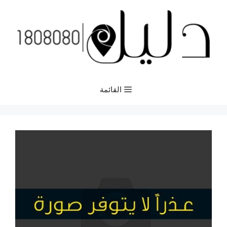
نتقل
لى
لمحتوى
القائمة