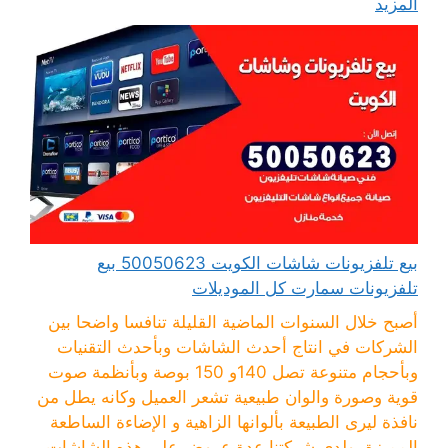
المزيد
بيع تلفزيونات شاشات الكويت 50050623 بيع
تلفزيونات سمارت كل الموديلات
أصبح خلال السنوات الماضية القليلة تنافسا واضحا بين
الشركات في انتاج أحدث الشاشات وبأحدث التقنيات
وبأحجام متنوعة تصل 140و 150 بوصة وبأنظمة صوت
قوية وصورة والوان طبيعية تشعر العميل وكانه يطل من
نافذة ليرى الطبيعة بألوانها الزاهية و الإضاءة الساطعة
المميزة. ولدى شركتنا عدة عروض على هذه الشاشات