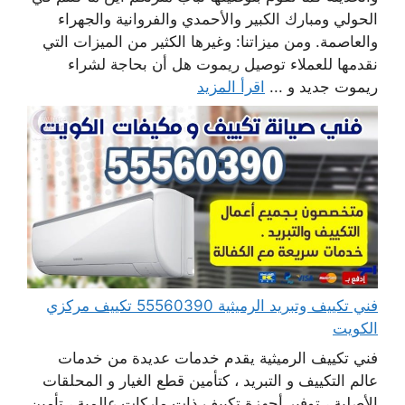
الحولي ومبارك الكبير والأحمدي والفروانية والجهراء
والعاصمة. ومن ميزاتنا: وغيرها الكثير من الميزات التي
نقدمها للعملاء توصيل ريموت هل أن بحاجة لشراء
ريموت جديد و ...
اقرأ المزيد
فني تكييف وتبريد الرميثية 55560390 تكييف مركزي
الكويت
فني تكييف الرميثية يقدم خدمات عديدة من خدمات
عالم التكييف و التبريد ، كتأمين قطع الغيار و المحلقات
الأصلية ، توفير أجهزة تكييف ذات ماركات عالمية ، تأمين