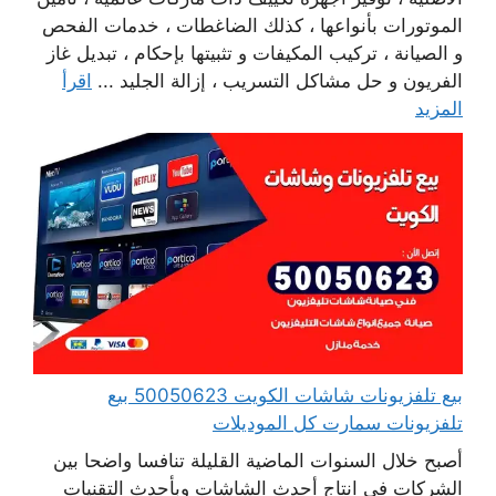
الموتورات بأنواعها ، كذلك الضاغطات ، خدمات الفحص
و الصيانة ، تركيب المكيفات و تثبيتها بإحكام ، تبديل غاز
الفريون و حل مشاكل التسريب ، إزالة الجليد ...
اقرأ
المزيد
بيع تلفزيونات شاشات الكويت 50050623 بيع
تلفزيونات سمارت كل الموديلات
أصبح خلال السنوات الماضية القليلة تنافسا واضحا بين
الشركات في انتاج أحدث الشاشات وبأحدث التقنيات