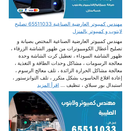
مهندس كمبيوتر العارضية الصناعية 65511033 تصليح
لابتوب و كمبيوتر بالمنزل
مهندس كمبيوتر العارضية الصناعية المختص بصيانة و
تصليح أعطال الكومبيوترات من ظهور الشاشة الزرقاء ،
ظهور الشاشة السوداء ، تعطيل كرت الشاشة وحدة
معالجة الرسومات ، مشاكل وحدات الطاقة و التغذية ،
معالجة مشاكل الحرارة الزائدة ، تلف معالج الرسوم ،
إعادة اقلاع الحاسوب بشكل متكرر ، تلف التوانزستور ،
استبدال بور سبلاي ، تنظيف ...
اقرأ المزيد