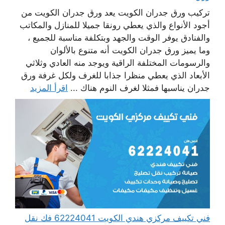
تركيب ورق جدران الكويت يعد ورق جدران الكويت من
أجود الأنواع والذي يعطي رونقا جميلا للمنازل والمكاتب
والفنادق يوفر الوقت والجهد وبتكلفة مناسبة للجميع ،
وما يميز ورق جدران الكويت أنه متنوع بالألوان
والرسومات المختلفة الراقية ويوجد منه العادي وثلاثي
الأبعاد الذي يعطي منظرا جذابا للغرف ولكل غرفة ورق
جدران يناسبها فمثلا لغرف النوم هناك ...
اقرأ المزيد
فني تكييف مركزي هندي الكويت 62224041 فك نقل