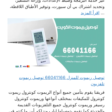
غير خدمة البرمجة وضبط الإعدادات، وإزالة التشفير،
وتجديد اشتراك بي أن سبورت، وتوفير الأطباق اللاقطة،
...
اقرأ المزيد
توصيل ريموت للمنزل 66041166 توصيل ريموت
تلفزيون
فريقنا يقوم بتأمين جميع أنواع الريموت كونترول ريموت
كونترول للمكيفات بمختلف أنواعها وريموت كونترول
رسيفر وريموت كونترول جميع التلفزيونات القديمة
والحديثة كما نقوم بتوصيلها لباب منزلكم أين ما كنتم في