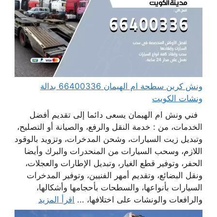
ونش كرين سطحة ام الهيمان 66400336 بدالة
ونشات الكويت
فني ونش ام الهيمان يسعى دائما إلى تقديم أفضل
الخدمات، من : خدمة النقل والرفع، والصيانة أو التصليح،
وتبديل زيت السيارات، وشحن المدخرات، وتزويد بالوقود
اللازم، وسحب السيارات من المنحدرات والبرك وأيضا
الحفر، وتوفير قطع الغيار، وتبديل الإطارات والعجلات،
ونقل البضائع، وتقديم أمهر الفنيين، وتوفير المدخرات
السيارات بأنواعها، والسطحات بأحجامها وأشكالها،
والرافعات والونشات على اختلافها، ...
اقرأ المزيد