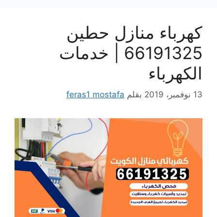
كهرباء منازل حطين
66191325 | خدمات
الكهرباء
13 نوفمبر، 2019
بقلم
feras1 mostafa