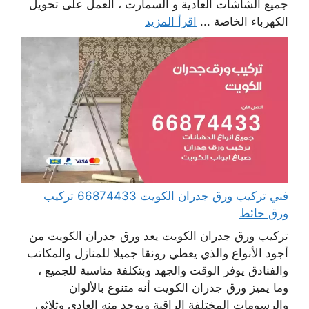
جميع الشاشات العادية و السمارت ، العمل على تحويل
الكهرباء الخاصة ...
اقرأ المزيد
فني تركيب ورق جدران الكويت 66874433 تركيب
ورق حائط
تركيب ورق جدران الكويت يعد ورق جدران الكويت من
أجود الأنواع والذي يعطي رونقا جميلا للمنازل والمكاتب
والفنادق يوفر الوقت والجهد وبتكلفة مناسبة للجميع ،
وما يميز ورق جدران الكويت أنه متنوع بالألوان
والرسومات المختلفة الراقية ويوجد منه العادي وثلاثي