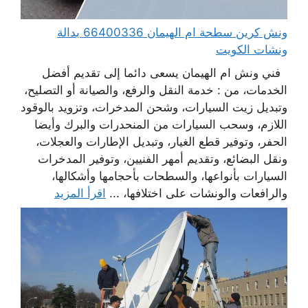
ونش كرين سطحة ام الهيمان 66400336 بدالة
ونشات الكويت
فني ونش ام الهيمان يسعى دائما إلى تقديم أفضل
الخدمات، من : خدمة النقل والرفع، والصيانة أو التصليح،
وتبديل زيت السيارات، وشحن المدخرات، وتزويد بالوقود
اللازم، وسحب السيارات من المنحدرات والبرك وأيضا
الحفر، وتوفير قطع الغيار، وتبديل الإطارات والعجلات،
ونقل البضائع، وتقديم أمهر الفنيين، وتوفير المدخرات
السيارات بأنواعها، والسطحات بأحجامها وأشكالها،
والرافعات والونشات على اختلافها، ...
اقرأ المزيد