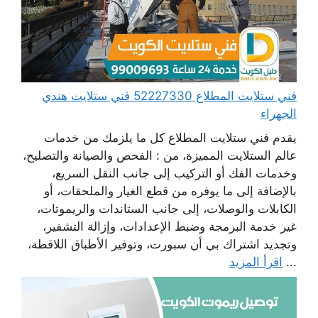
فني ستلايت المطلاع 52227330 فني ستلايت هندي
الجهراء
يقدم فني ستلايت المطلاع كل ما يلزمك من خدمات
عالم الستلايت المميزة، من : الفحص والصيانة والتصليح،
وخدمات الفك أو التركيب إلى جانب النقل السريع،
بالإضافة إلى ما يوفره من قطع الغيار والملحقات، أو
الكابلات والوصلات، إلى جانب الستاندات والريموتات،
غير خدمة البرمجة وضبط الإعدادات، وإزالة التشفير،
وتجديد اشتراك بي أن سبورت، وتوفير الأطباق اللاقطة،
...
اقرأ المزيد