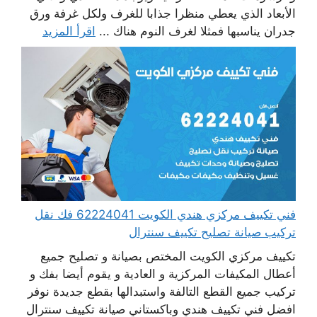
الأبعاد الذي يعطي منظرا جذابا للغرف ولكل غرفة ورق
جدران يناسبها فمثلا لغرف النوم هناك ...
اقرأ المزيد
فني تكييف مركزي هندي الكويت 62224041 فك نقل
تركيب صيانة تصليح تكييف سنترال
تكييف مركزي الكويت المختص بصيانة و تصليح جميع
أعطال المكيفات المركزية و العادية و يقوم أيضا بفك و
تركيب جميع القطع التالفة واستبدالها بقطع جديدة نوفر
افضل فني تكييف هندي وباكستاني صيانة تكييف سنترال