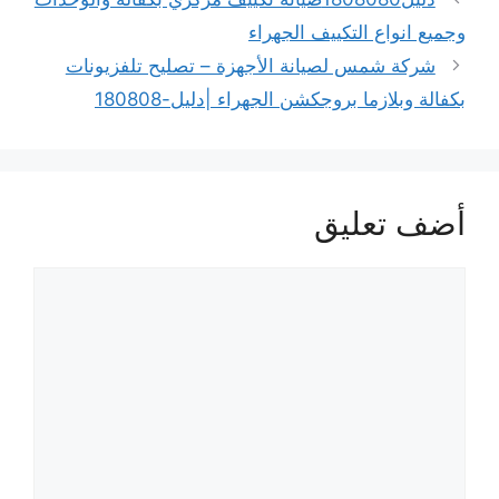
وجميع انواع التكييف الجهراء
شركة شمس لصيانة الأجهزة – تصليح تلفزيونات
بكفالة وبلازما بروجكشن الجهراء |دليل-180808
أضف تعليق
تعليق