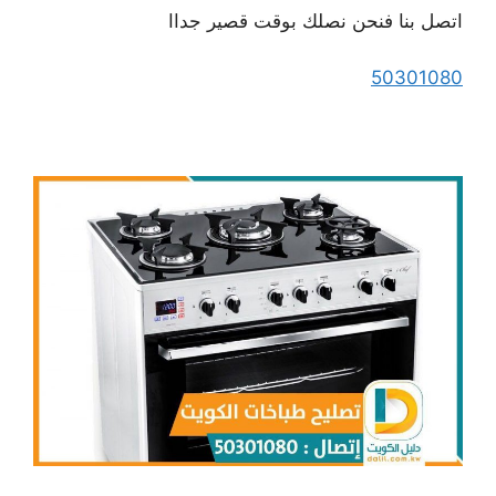
اتصل بنا فنحن نصلك بوقت قصير جداا
50301080