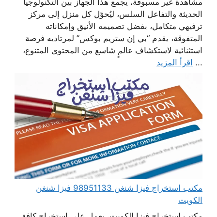
مشاهدة غير مسبوقة، يجمع هذا الجهاز بين التكنولوجيا
الحديثة والتفاعل السلس، ليُحوّل كل منزل إلى مركز
ترفيهي متكامل، بفضل تصميمه الأنيق وإمكاناته
المتفوقة، يقدم “بي إن ستريم بوكس” لمرتاديه فرصة
استثنائية لاستكشاف عالمٍ شاسع من المحتوى المتنوع،
...
اقرأ المزيد
مكتب استخراج فيزا شنغن 98951133 فيزا شنغن
الكويت
مكتب استخراج فيزا الكويت، يعمل على استخراج كافة