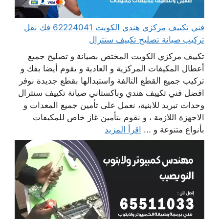
فني تكييف مركزي هندي الكويت 62224041 فك نقل
تركيب صيانة تصليح تكييف سنترال
تكييف مركزي الكويت المختص بصيانة و تصليح جميع
أعطال المكيفات المركزية و العادية و يقوم أيضا بفك و
تركيب جميع القطع التالفة واستبدالها بقطع جديدة نوفر
افضل فني تكييف هندي وباكستاني صيانة تكييف سنترال
وحدات تبريد للابنية، نعمل على تأمين جميع المعدات و
الاجهزة اللازمة ، و نقوم بتأمين غاز خاص للمكيفات
بأنواع متنوعة و ...
اقرأ المزيد