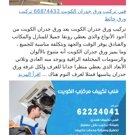
فني تركيب ورق جدران الكويت 66874433 تركيب
ورق حائط
تركيب ورق جدران الكويت يعد ورق جدران الكويت من
أجود الأنواع والذي يعطي رونقا جميلا للمنازل والمكاتب
والفنادق يوفر الوقت والجهد وبتكلفة مناسبة للجميع ،
وما يميز ورق جدران الكويت أنه متنوع بالألوان
والرسومات المختلفة الراقية ويوجد منه العادي وثلاثي
الأبعاد الذي يعطي منظرا جذابا للغرف ولكل غرفة ورق
جدران يناسبها فمثلا لغرف النوم هناك ...
اقرأ المزيد