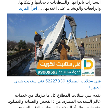
السيارات بأنواعها، والسطحات بأحجامها وأشكالها،
والرافعات والونشات على اختلافها، ...
اقرأ المزيد
فني ستلايت المطلاع 52227330 فني ستلايت هندي
الجهراء
يقدم فني ستلايت المطلاع كل ما يلزمك من خدمات
عالم الستلايت المميزة، من : الفحص والصيانة والتصليح،
وخدمات الفك أو التركيب إلى جانب النقل السريع،