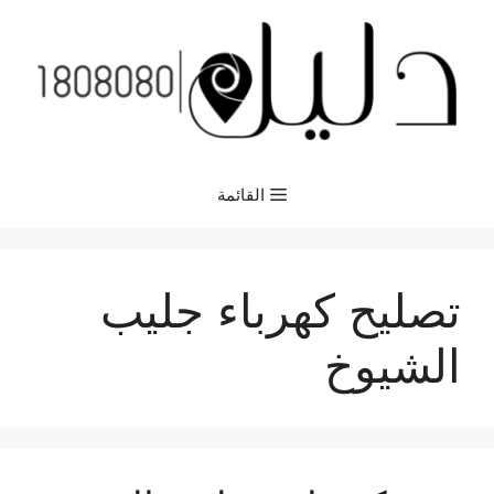
نتقل
لى
لمحتوى
القائمة
تصليح كهرباء جليب
الشيوخ