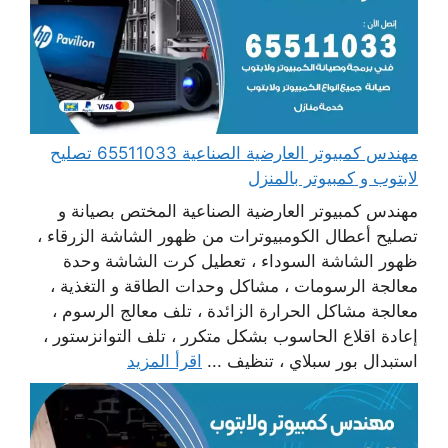
مهندس كمبيوتر العارضية الصناعية 65511033 تصليح
لابتوب و كمبيوتر بالمنزل
مهندس كمبيوتر العارضية الصناعية المختص بصيانة و
تصليح أعطال الكومبيوترات من ظهور الشاشة الزرقاء ،
ظهور الشاشة السوداء ، تعطيل كرت الشاشة وحدة
معالجة الرسومات ، مشاكل وحدات الطاقة و التغذية ،
معالجة مشاكل الحرارة الزائدة ، تلف معالج الرسوم ،
إعادة اقلاع الحاسوب بشكل متكرر ، تلف التوانزستور ،
استبدال بور سبلاي ، تنظيف ...
اقرأ المزيد