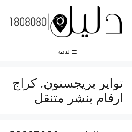
نتقل
لى
لمحتوى
القائمة
تواير بريجستون. كراج
ارقام بنشر متنقل