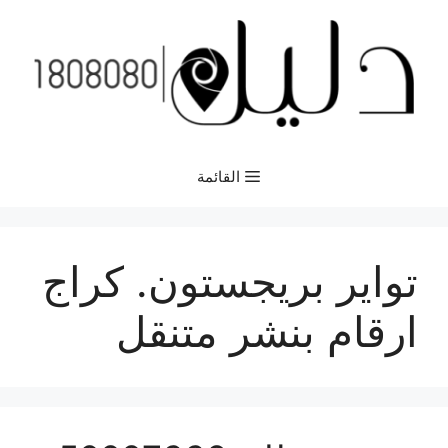
نتقل
لى
لمحتوى
القائمة
تواير بريجستون. كراج
ارقام بنشر متنقل