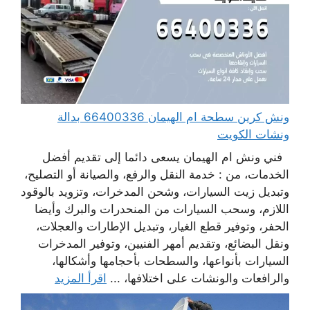
ونش كرين سطحة ام الهيمان 66400336 بدالة
ونشات الكويت
فني ونش ام الهيمان يسعى دائما إلى تقديم أفضل
الخدمات، من : خدمة النقل والرفع، والصيانة أو التصليح،
وتبديل زيت السيارات، وشحن المدخرات، وتزويد بالوقود
اللازم، وسحب السيارات من المنحدرات والبرك وأيضا
الحفر، وتوفير قطع الغيار، وتبديل الإطارات والعجلات،
ونقل البضائع، وتقديم أمهر الفنيين، وتوفير المدخرات
السيارات بأنواعها، والسطحات بأحجامها وأشكالها،
والرافعات والونشات على اختلافها، ...
اقرأ المزيد