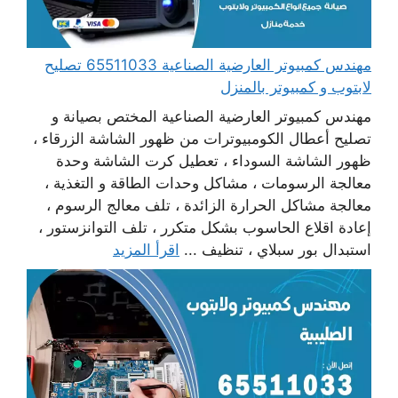
مهندس كمبيوتر العارضية الصناعية 65511033 تصليح
لابتوب و كمبيوتر بالمنزل
مهندس كمبيوتر العارضية الصناعية المختص بصيانة و
تصليح أعطال الكومبيوترات من ظهور الشاشة الزرقاء ،
ظهور الشاشة السوداء ، تعطيل كرت الشاشة وحدة
معالجة الرسومات ، مشاكل وحدات الطاقة و التغذية ،
معالجة مشاكل الحرارة الزائدة ، تلف معالج الرسوم ،
إعادة اقلاع الحاسوب بشكل متكرر ، تلف التوانزستور ،
استبدال بور سبلاي ، تنظيف ...
اقرأ المزيد