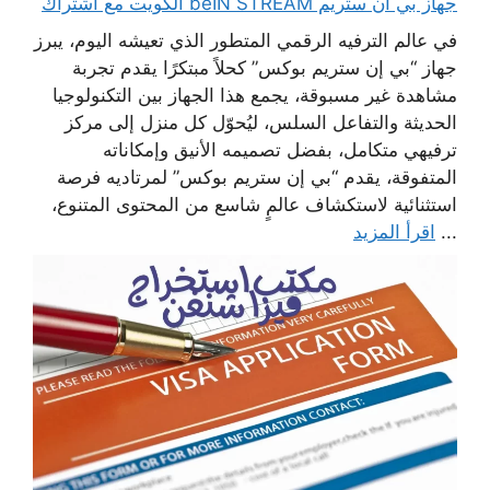
جهاز بي ان ستريم beIN STREAM الكويت مع اشتراك
في عالم الترفيه الرقمي المتطور الذي تعيشه اليوم، يبرز
جهاز “بي إن ستريم بوكس” كحلاً مبتكرًا يقدم تجربة
مشاهدة غير مسبوقة، يجمع هذا الجهاز بين التكنولوجيا
الحديثة والتفاعل السلس، ليُحوّل كل منزل إلى مركز
ترفيهي متكامل، بفضل تصميمه الأنيق وإمكاناته
المتفوقة، يقدم “بي إن ستريم بوكس” لمرتاديه فرصة
استثنائية لاستكشاف عالمٍ شاسع من المحتوى المتنوع،
...
اقرأ المزيد