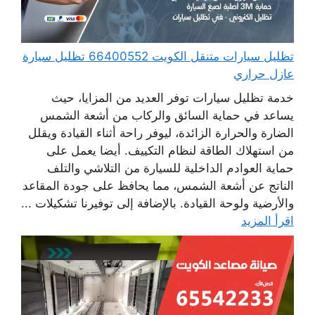
تظليل سيارات متنقل الكويت 66400552 تظليل سيارة
عازل حراري
خدمة تظليل سيارات توفر العديد من المزايا، حيث
يساعد في حماية السائق والركاب من أشعة الشمس
الضارة والحرارة الزائدة، ليوفر راحة أثناء القيادة ويقلل
من استهلاك الطاقة لنظام التكييف. أيضا يعمل على
حماية العوادم الداخلية للسيارة من التلاشي والتلف
الناتج عن أشعة الشمس، مما يحافظ على جودة المقاعد
والأرضية ولوحة القيادة. بالإضافة إلى توفيرنا تشكيلات ...
اقرأ المزيد