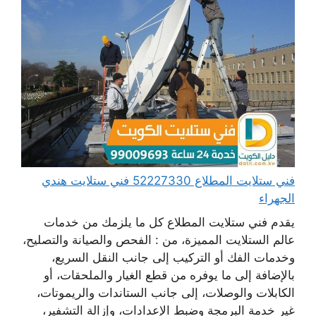
فني ستلايت المطلاع 52227330 فني ستلايت هندي
الجهراء
يقدم فني ستلايت المطلاع كل ما يلزمك من خدمات
عالم الستلايت المميزة، من : الفحص والصيانة والتصليح،
وخدمات الفك أو التركيب إلى جانب النقل السريع،
بالإضافة إلى ما يوفره من قطع الغيار والملحقات، أو
الكابلات والوصلات، إلى جانب الستاندات والريموتات،
غير خدمة البرمجة وضبط الإعدادات، وإزالة التشفير،