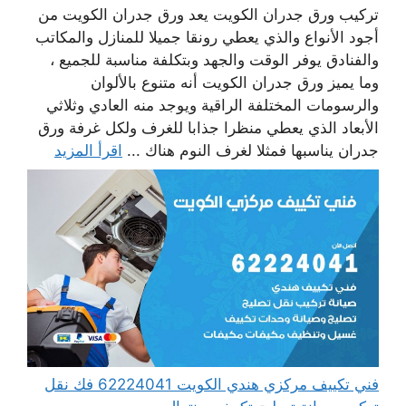
تركيب ورق جدران الكويت يعد ورق جدران الكويت من
أجود الأنواع والذي يعطي رونقا جميلا للمنازل والمكاتب
والفنادق يوفر الوقت والجهد وبتكلفة مناسبة للجميع ،
وما يميز ورق جدران الكويت أنه متنوع بالألوان
والرسومات المختلفة الراقية ويوجد منه العادي وثلاثي
الأبعاد الذي يعطي منظرا جذابا للغرف ولكل غرفة ورق
جدران يناسبها فمثلا لغرف النوم هناك ...
اقرأ المزيد
فني تكييف مركزي هندي الكويت 62224041 فك نقل