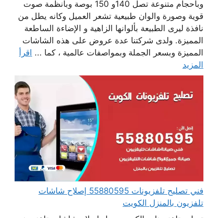
وبأحجام متنوعة تصل 140و 150 بوصة وبأنظمة صوت
قوية وصورة والوان طبيعية تشعر العميل وكانه يطل من
نافذة ليرى الطبيعة بألوانها الزاهية و الإضاءة الساطعة
المميزة. ولدى شركتنا عدة عروض على هذه الشاشات
المميزة وبسعر الجملة وبمواصفات عالمية ، كما ...
اقرأ
المزيد
فني تصليح تلفزيونات 55880595 إصلاح شاشات
تلفزيون بالمنزل الكويت