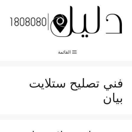
نتقل
لى
لمحتوى
القائمة
فني تصليح ستلايت
بيان