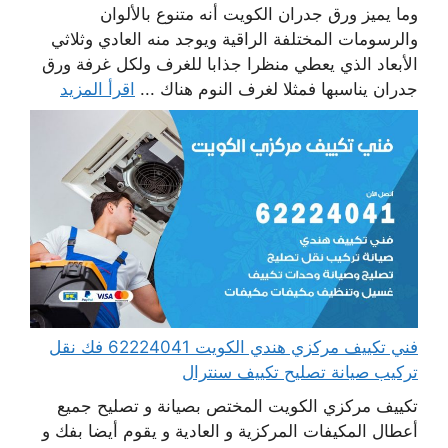
وما يميز ورق جدران الكويت أنه متنوع بالألوان
والرسومات المختلفة الراقية ويوجد منه العادي وثلاثي
الأبعاد الذي يعطي منظرا جذابا للغرف ولكل غرفة ورق
جدران يناسبها فمثلا لغرف النوم هناك ...
اقرأ المزيد
فني تكييف مركزي هندي الكويت 62224041 فك نقل
تركيب صيانة تصليح تكييف سنترال
تكييف مركزي الكويت المختص بصيانة و تصليح جميع
أعطال المكيفات المركزية و العادية و يقوم أيضا بفك و