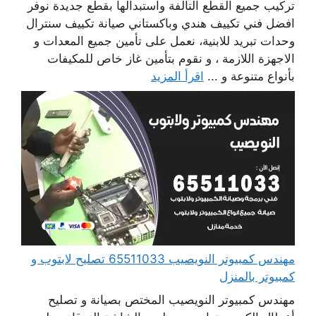
تركيب جميع القطع التالفة واستبدالها بقطع جديدة نوفر
افضل فني تكييف هندي وباكستاني صيانة تكييف سنترال
وحدات تبريد للابنية، نعمل على تأمين جميع المعدات و
الاجهزة اللازمة ، و نقوم بتأمين غاز خاص للمكيفات
بأنواع متنوعة و ...
اقرأ المزيد
مهندس كمبيوتر النويصيب 65511033 تصليح لابتوب و
كمبيوتر بالمنزل
مهندس كمبيوتر النويصيب المختص بصيانة و تصليح