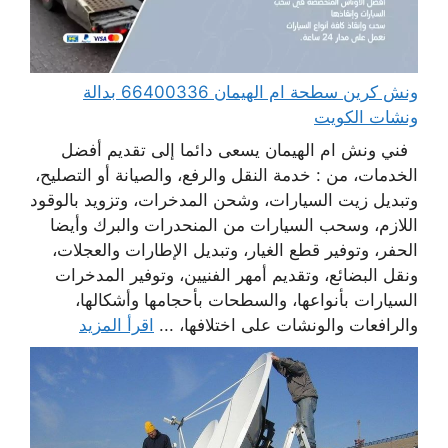
ونش كرين سطحة ام الهيمان 66400336 بدالة
ونشات الكويت
فني ونش ام الهيمان يسعى دائما إلى تقديم أفضل
الخدمات، من : خدمة النقل والرفع، والصيانة أو التصليح،
وتبديل زيت السيارات، وشحن المدخرات، وتزويد بالوقود
اللازم، وسحب السيارات من المنحدرات والبرك وأيضا
الحفر، وتوفير قطع الغيار، وتبديل الإطارات والعجلات،
ونقل البضائع، وتقديم أمهر الفنيين، وتوفير المدخرات
السيارات بأنواعها، والسطحات بأحجامها وأشكالها،
والرافعات والونشات على اختلافها، ...
اقرأ المزيد