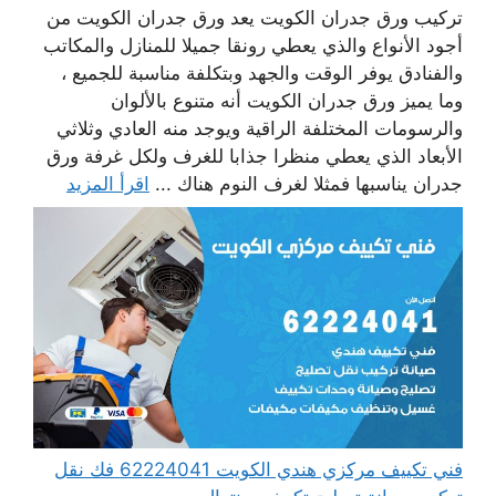
تركيب ورق جدران الكويت يعد ورق جدران الكويت من
أجود الأنواع والذي يعطي رونقا جميلا للمنازل والمكاتب
والفنادق يوفر الوقت والجهد وبتكلفة مناسبة للجميع ،
وما يميز ورق جدران الكويت أنه متنوع بالألوان
والرسومات المختلفة الراقية ويوجد منه العادي وثلاثي
الأبعاد الذي يعطي منظرا جذابا للغرف ولكل غرفة ورق
جدران يناسبها فمثلا لغرف النوم هناك ...
اقرأ المزيد
فني تكييف مركزي هندي الكويت 62224041 فك نقل