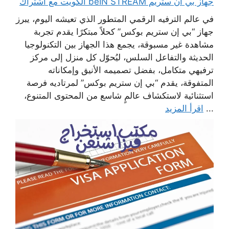
جهاز بي ان ستريم beIN STREAM الكويت مع اشتراك
في عالم الترفيه الرقمي المتطور الذي تعيشه اليوم، يبرز
جهاز “بي إن ستريم بوكس” كحلاً مبتكرًا يقدم تجربة
مشاهدة غير مسبوقة، يجمع هذا الجهاز بين التكنولوجيا
الحديثة والتفاعل السلس، ليُحوّل كل منزل إلى مركز
ترفيهي متكامل، بفضل تصميمه الأنيق وإمكاناته
المتفوقة، يقدم “بي إن ستريم بوكس” لمرتاديه فرصة
استثنائية لاستكشاف عالمٍ شاسع من المحتوى المتنوع،
...
اقرأ المزيد