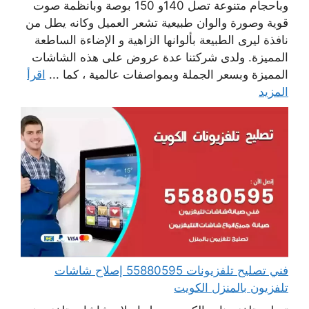
وبأحجام متنوعة تصل 140و 150 بوصة وبأنظمة صوت
قوية وصورة والوان طبيعية تشعر العميل وكانه يطل من
نافذة ليرى الطبيعة بألوانها الزاهية و الإضاءة الساطعة
المميزة. ولدى شركتنا عدة عروض على هذه الشاشات
المميزة وبسعر الجملة وبمواصفات عالمية ، كما ...
اقرأ
المزيد
فني تصليح تلفزيونات 55880595 إصلاح شاشات
تلفزيون بالمنزل الكويت