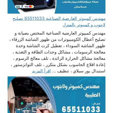
مهندس كمبيوتر العارضية الصناعية 65511033 تصليح
لابتوب و كمبيوتر بالمنزل
مهندس كمبيوتر العارضية الصناعية المختص بصيانة و
تصليح أعطال الكومبيوترات من ظهور الشاشة الزرقاء ،
ظهور الشاشة السوداء ، تعطيل كرت الشاشة وحدة
معالجة الرسومات ، مشاكل وحدات الطاقة و التغذية ،
معالجة مشاكل الحرارة الزائدة ، تلف معالج الرسوم ،
إعادة اقلاع الحاسوب بشكل متكرر ، تلف التوانزستور ،
استبدال بور سبلاي ، تنظيف ...
اقرأ المزيد