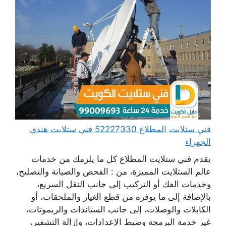
فني ستلايت المطلاع 52227330 فني ستلايت هندي
الجهراء
يقدم فني ستلايت المطلاع كل ما يلزمك من خدمات
عالم الستلايت المميزة، من : الفحص والصيانة والتصليح،
وخدمات الفك أو التركيب إلى جانب النقل السريع،
بالإضافة إلى ما يوفره من قطع الغيار والملحقات، أو
الكابلات والوصلات، إلى جانب الستاندات والريموتات،
غير خدمة البرمجة وضبط الإعدادات، وإزالة التشفير،