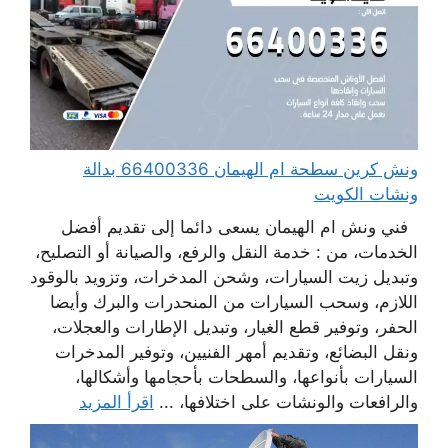
ونش كرين سطحة ام الهيمان 66400336 بدالة
ونشات الكويت
فني ونش ام الهيمان يسعى دائما إلى تقديم أفضل
الخدمات، من : خدمة النقل والرفع، والصيانة أو التصليح،
وتبديل زيت السيارات، وشحن المدخرات، وتزويد بالوقود
اللازم، وسحب السيارات من المنحدرات والبرك وأيضا
الحفر، وتوفير قطع الغيار، وتبديل الإطارات والعجلات،
ونقل البضائع، وتقديم أمهر الفنيين، وتوفير المدخرات
السيارات بأنواعها، والسطحات بأحجامها وأشكالها،
والرافعات والونشات على اختلافها، ...
اقرأ المزيد