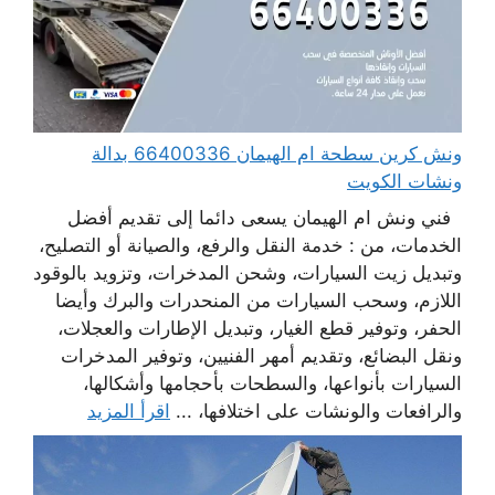
ونش كرين سطحة ام الهيمان 66400336 بدالة
ونشات الكويت
فني ونش ام الهيمان يسعى دائما إلى تقديم أفضل
الخدمات، من : خدمة النقل والرفع، والصيانة أو التصليح،
وتبديل زيت السيارات، وشحن المدخرات، وتزويد بالوقود
اللازم، وسحب السيارات من المنحدرات والبرك وأيضا
الحفر، وتوفير قطع الغيار، وتبديل الإطارات والعجلات،
ونقل البضائع، وتقديم أمهر الفنيين، وتوفير المدخرات
السيارات بأنواعها، والسطحات بأحجامها وأشكالها،
والرافعات والونشات على اختلافها، ...
اقرأ المزيد