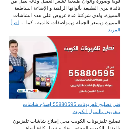
قوية وصورة والوان طبيعية تشعر العميل وكانه يطل من
نافذة ليرى الطبيعة بألوانها الزاهية و الإضاءة الساطعة
المميزة. ولدى شركتنا عدة عروض على هذه الشاشات
المميزة وبسعر الجملة وبمواصفات عالمية ، كما ...
اقرأ
المزيد
فني تصليح تلفزيونات 55880595 إصلاح شاشات
تلفزيون بالمنزل الكويت
تصليح تلفزيونات الكويت محل إصلاح شاشات تلفزيون
بالمنزل الكويت المختص بفك و تبديل كافة أنواع