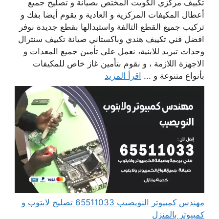
تكييف مركزي الكويت المختص بصيانة و تصليح جميع
أعطال المكيفات المركزية و العادية و يقوم أيضا بفك و
تركيب جميع القطع التالفة واستبدالها بقطع جديدة نوفر
افضل فني تكييف هندي وباكستاني صيانة تكييف سنترال
وحدات تبريد للابنية، نعمل على تأمين جميع المعدات و
الاجهزة اللازمة ، و نقوم بتأمين غاز خاص للمكيفات
بأنواع متنوعة و ...
اقرأ المزيد
مهندس كمبيوتر النويصيب 65511033 تصليح لابتوب و
كمبيوتر بالمنزل