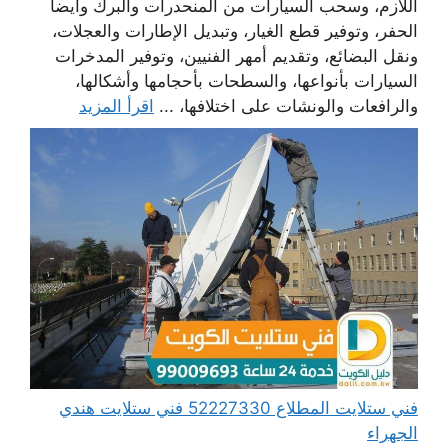
اللازم، وسحب السيارات من المنحدرات والبرك وأيضا
الحفر، وتوفير قطع الغيار، وتبديل الإطارات والعجلات،
ونقل البضائع، وتقديم أمهر الفنيين، وتوفير المدخرات
السيارات بأنواعها، والسطحات بأحجامها وأشكالها،
والرافعات والونشات على اختلافها، ...
اقرأ المزيد
فني ستلايت المطلاع 52227330 فني ستلايت هندي
الجهراء