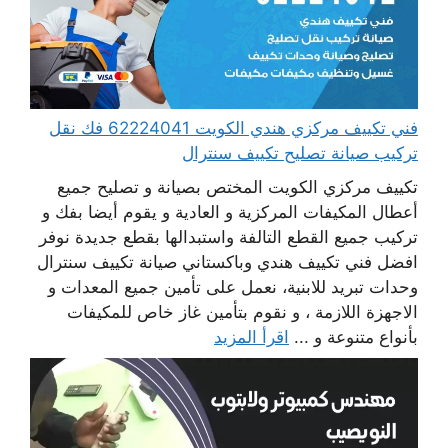
فني تكييف مركزي هندي الكويت 62224041 فك نقل
تركيب صيانة تصليح تكييف سنترال
تكييف مركزي الكويت المختص بصيانة و تصليح جميع
أعطال المكيفات المركزية و العادية و يقوم أيضا بفك و
تركيب جميع القطع التالفة واستبدالها بقطع جديدة نوفر
افضل فني تكييف هندي وباكستاني صيانة تكييف سنترال
وحدات تبريد للابنية، نعمل على تأمين جميع المعدات و
الاجهزة اللازمة ، و نقوم بتأمين غاز خاص للمكيفات
بأنواع متنوعة و ...
اقرأ المزيد