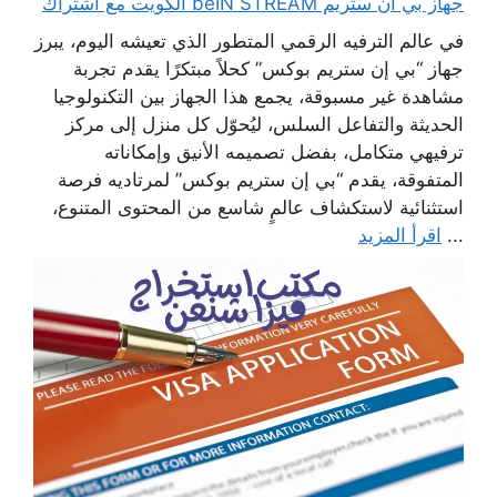
جهاز بي ان ستريم beIN STREAM الكويت مع اشتراك
في عالم الترفيه الرقمي المتطور الذي تعيشه اليوم، يبرز
جهاز “بي إن ستريم بوكس” كحلاً مبتكرًا يقدم تجربة
مشاهدة غير مسبوقة، يجمع هذا الجهاز بين التكنولوجيا
الحديثة والتفاعل السلس، ليُحوّل كل منزل إلى مركز
ترفيهي متكامل، بفضل تصميمه الأنيق وإمكاناته
المتفوقة، يقدم “بي إن ستريم بوكس” لمرتاديه فرصة
استثنائية لاستكشاف عالمٍ شاسع من المحتوى المتنوع،
...
اقرأ المزيد