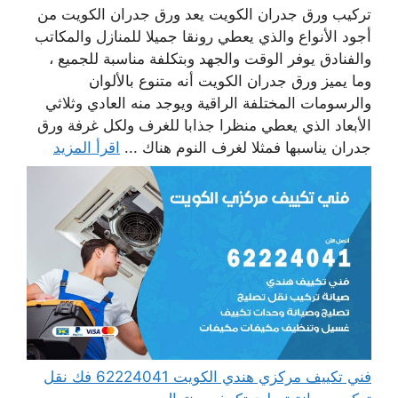
تركيب ورق جدران الكويت يعد ورق جدران الكويت من
أجود الأنواع والذي يعطي رونقا جميلا للمنازل والمكاتب
والفنادق يوفر الوقت والجهد وبتكلفة مناسبة للجميع ،
وما يميز ورق جدران الكويت أنه متنوع بالألوان
والرسومات المختلفة الراقية ويوجد منه العادي وثلاثي
الأبعاد الذي يعطي منظرا جذابا للغرف ولكل غرفة ورق
جدران يناسبها فمثلا لغرف النوم هناك ...
اقرأ المزيد
فني تكييف مركزي هندي الكويت 62224041 فك نقل