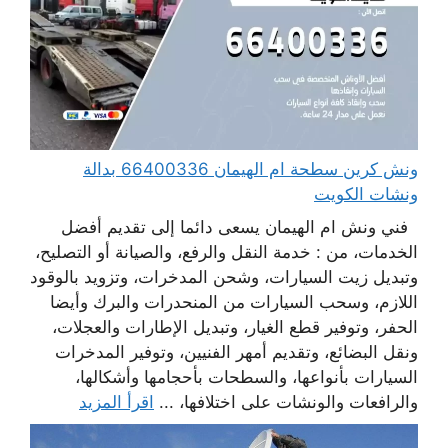
ونش كرين سطحة ام الهيمان 66400336 بدالة
ونشات الكويت
فني ونش ام الهيمان يسعى دائما إلى تقديم أفضل
الخدمات، من : خدمة النقل والرفع، والصيانة أو التصليح،
وتبديل زيت السيارات، وشحن المدخرات، وتزويد بالوقود
اللازم، وسحب السيارات من المنحدرات والبرك وأيضا
الحفر، وتوفير قطع الغيار، وتبديل الإطارات والعجلات،
ونقل البضائع، وتقديم أمهر الفنيين، وتوفير المدخرات
السيارات بأنواعها، والسطحات بأحجامها وأشكالها،
والرافعات والونشات على اختلافها، ...
اقرأ المزيد