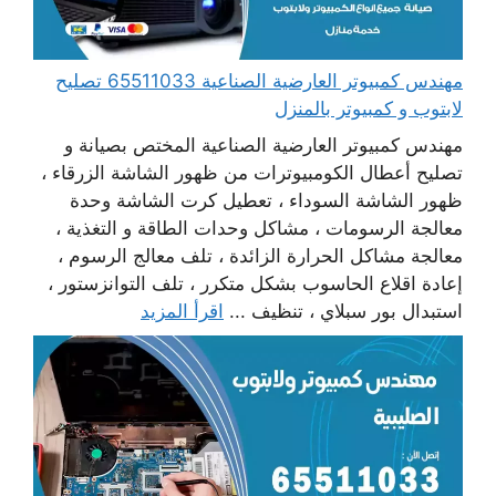
مهندس كمبيوتر العارضية الصناعية 65511033 تصليح
لابتوب و كمبيوتر بالمنزل
مهندس كمبيوتر العارضية الصناعية المختص بصيانة و
تصليح أعطال الكومبيوترات من ظهور الشاشة الزرقاء ،
ظهور الشاشة السوداء ، تعطيل كرت الشاشة وحدة
معالجة الرسومات ، مشاكل وحدات الطاقة و التغذية ،
معالجة مشاكل الحرارة الزائدة ، تلف معالج الرسوم ،
إعادة اقلاع الحاسوب بشكل متكرر ، تلف التوانزستور ،
استبدال بور سبلاي ، تنظيف ...
اقرأ المزيد