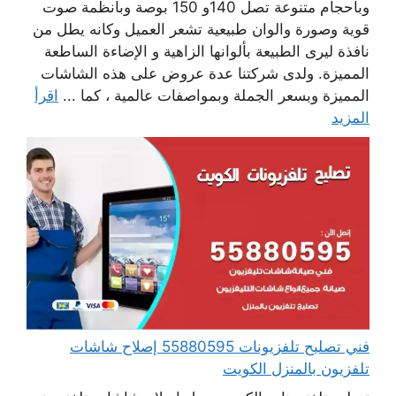
وبأحجام متنوعة تصل 140و 150 بوصة وبأنظمة صوت
قوية وصورة والوان طبيعية تشعر العميل وكانه يطل من
نافذة ليرى الطبيعة بألوانها الزاهية و الإضاءة الساطعة
المميزة. ولدى شركتنا عدة عروض على هذه الشاشات
المميزة وبسعر الجملة وبمواصفات عالمية ، كما ...
اقرأ
المزيد
فني تصليح تلفزيونات 55880595 إصلاح شاشات
تلفزيون بالمنزل الكويت