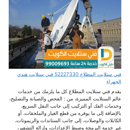
فني ستلايت المطلاع 52227330 فني ستلايت هندي
الجهراء
يقدم فني ستلايت المطلاع كل ما يلزمك من خدمات
عالم الستلايت المميزة، من : الفحص والصيانة والتصليح،
وخدمات الفك أو التركيب إلى جانب النقل السريع،
بالإضافة إلى ما يوفره من قطع الغيار والملحقات، أو
الكابلات والوصلات، إلى جانب الستاندات والريموتات،
غير خدمة البرمجة وضبط الإعدادات، وإزالة التشفير،