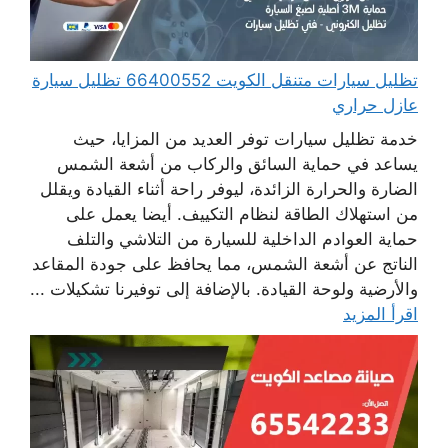
تظليل سيارات متنقل الكويت 66400552 تظليل سيارة
عازل حراري
خدمة تظليل سيارات توفر العديد من المزايا، حيث
يساعد في حماية السائق والركاب من أشعة الشمس
الضارة والحرارة الزائدة، ليوفر راحة أثناء القيادة ويقلل
من استهلاك الطاقة لنظام التكييف. أيضا يعمل على
حماية العوادم الداخلية للسيارة من التلاشي والتلف
الناتج عن أشعة الشمس، مما يحافظ على جودة المقاعد
والأرضية ولوحة القيادة. بالإضافة إلى توفيرنا تشكيلات ...
اقرأ المزيد