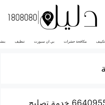
تكييف
مكافحة حشرات
بي ان سبورت
تنظيف
بنشر
فني كهربائي الروضة 66409555 خدمة تصليح