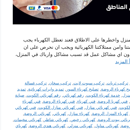
منزل واخطرها على الاطلاق فعند تعطل الكهرباء يجب
تنا وامن ممتلاكتنا الكهربائية ويجب ان نحرص على ان
ى كهرباء المنزل تعمل بشكل ممتاز perfect دون اي مشاكل عمل قد تسبب مشاكل وارباك في المنزل،
 المزيد
تركيب ثريات
,
تركيب سبوت لايت
,
تركيب سخان
,
تركيب غسالة
ح كهرباء الروضة
,
تصليح كهرباء السور
,
تمدبد وايرات كهربائية
,
تمديد
منزل
,
خدمة كهرباء الكويت
,
رقم كهربائي
,
رقم كهربائي الكويت
,
صيانة
,
فني كهربا الروضة
,
فني كهرباء
,
فني كهرباء الروضة
,
فني كهرباء
لكويت
,
فني كهربائي منازل
,
فني كهربائي منازل الكويت
,
فني كهربائي
كهرباء المنزل الروضة
,
كهرباء منازل
,
كهربائي
,
كهربائي الروضة
,
ربائي بيوت الروضة
,
كهربائي رخيص
,
كهربائي شاطر
,
كهربائي مخيمات
,
روضة
,
كهربائي مناول
,
كهربائي منزلي
,
كهربائي هندي الروضة
,
كهرباي