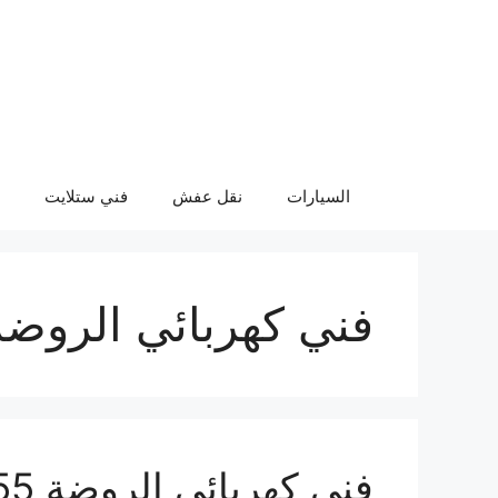
نتقل
لى
لمحتوى
السيارات
نقل عفش
فني ستلايت
فني كهربائي الروضة