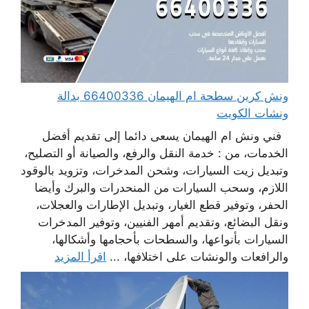
ونش كرين سطحة ام الهيمان 66400336 بدالة
ونشات الكويت
فني ونش ام الهيمان يسعى دائما إلى تقديم أفضل
الخدمات، من : خدمة النقل والرفع، والصيانة أو التصليح،
وتبديل زيت السيارات، وشحن المدخرات، وتزويد بالوقود
اللازم، وسحب السيارات من المنحدرات والبرك وأيضا
الحفر، وتوفير قطع الغيار، وتبديل الإطارات والعجلات،
ونقل البضائع، وتقديم أمهر الفنيين، وتوفير المدخرات
السيارات بأنواعها، والسطحات بأحجامها وأشكالها،
والرافعات والونشات على اختلافها، ...
اقرأ المزيد