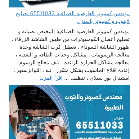
مهندس كمبيوتر العارضية الصناعية 65511033 تصليح
لابتوب و كمبيوتر بالمنزل
مهندس كمبيوتر العارضية الصناعية المختص بصيانة و
تصليح أعطال الكومبيوترات من ظهور الشاشة الزرقاء ،
ظهور الشاشة السوداء ، تعطيل كرت الشاشة وحدة
معالجة الرسومات ، مشاكل وحدات الطاقة و التغذية ،
معالجة مشاكل الحرارة الزائدة ، تلف معالج الرسوم ،
إعادة اقلاع الحاسوب بشكل متكرر ، تلف التوانزستور ،
استبدال بور سبلاي ، تنظيف ...
اقرأ المزيد