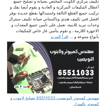
تكييف مركزي الكويت المختص بصيانة و تصليح جميع
أعطال المكيفات المركزية و العادية و يقوم أيضا بفك و
تركيب جميع القطع التالفة واستبدالها بقطع جديدة نوفر
افضل فني تكييف هندي وباكستاني صيانة تكييف سنترال
وحدات تبريد للابنية، نعمل على تأمين جميع المعدات و
الاجهزة اللازمة ، و نقوم بتأمين غاز خاص للمكيفات
بأنواع متنوعة و ...
اقرأ المزيد
مهندس كمبيوتر النويصيب 65511033 تصليح لابتوب و
كمبيوتر بالمنزل