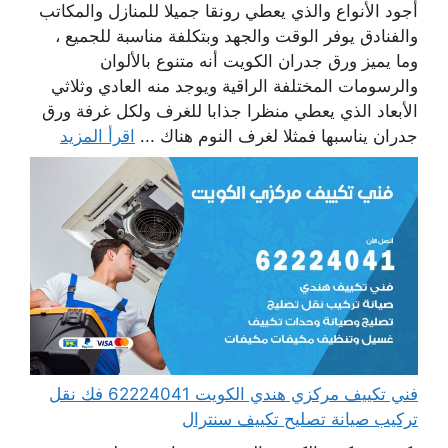
أجود الأنواع والذي يعطي رونقا جميلا للمنازل والمكاتب
والفنادق يوفر الوقت والجهد وبتكلفة مناسبة للجميع ،
وما يميز ورق جدران الكويت أنه متنوع بالألوان
والرسومات المختلفة الراقية ويوجد منه العادي وثلاثي
الأبعاد الذي يعطي منظرا جذابا للغرف ولكل غرفة ورق
جدران يناسبها فمثلا لغرف النوم هناك ...
اقرأ المزيد
فني تكييف مركزي هندي الكويت 62224041 فك نقل
تركيب صيانة تصليح تكييف سنترال