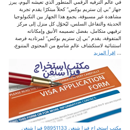
في عالم الترفيه الرقمي المتطور الذي تعيشه اليوم، يبرز
جهاز “بي إن ستريم بوكس” كحلاً مبتكرًا يقدم تجربة
مشاهدة غير مسبوقة، يجمع هذا الجهاز بين التكنولوجيا
الحديثة والتفاعل السلس، ليُحوّل كل منزل إلى مركز
ترفيهي متكامل، بفضل تصميمه الأنيق وإمكاناته
المتفوقة، يقدم “بي إن ستريم بوكس” لمرتاديه فرصة
استثنائية لاستكشاف عالمٍ شاسع من المحتوى المتنوع،
...
اقرأ المزيد
مكتب استخراج فيزا شنغن 98951133 فيزا شنغن