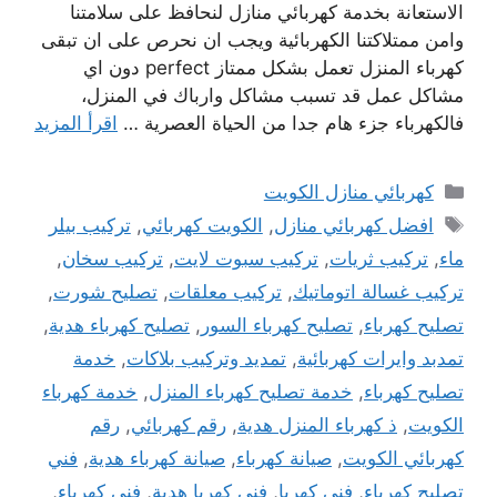
الاستعانة بخدمة كهربائي منازل لنحافظ على سلامتنا
وامن ممتلاكتنا الكهربائية ويجب ان نحرص على ان تبقى
كهرباء المنزل تعمل بشكل ممتاز perfect دون اي
مشاكل عمل قد تسبب مشاكل وارباك في المنزل،
فالكهرباء جزء هام جدا من الحياة العصرية …
اقرأ المزيد
التصنيفات
كهربائي منازل الكويت
الوسوم
افضل كهربائي منازل
,
الكويت كهربائي
,
تركيب بيلر
ماء
,
تركيب ثريات
,
تركيب سبوت لايت
,
تركيب سخان
,
تركيب غسالة اتوماتيك
,
تركيب معلقات
,
تصليح شورت
,
تصليح كهرباء
,
تصليح كهرباء السور
,
تصليح كهرباء هدية
,
تمدبد وايرات كهربائية
,
تمديد وتركيب بلاكات
,
خدمة
تصليح كهرباء
,
خدمة تصليح كهرباء المنزل
,
خدمة كهرباء
الكويت
,
ذ كهرباء المنزل هدية
,
رقم كهربائي
,
رقم
كهربائي الكويت
,
صيانة كهرباء
,
صيانة كهرباء هدية
,
فني
تصليح كهرباء
,
فني كهربا
,
فني كهربا هدية
,
فني كهرباء
,