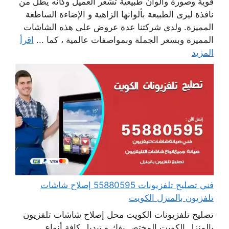
قوية وصورة والوان طبيعية تشعر العميل وكانه يطل من
نافذة ليرى الطبيعة بألوانها الزاهية و الإضاءة الساطعة
المميزة. ولدى شركتنا عدة عروض على هذه الشاشات
المميزة وبسعر الجملة وبمواصفات عالمية ، كما ...
اقرأ
المزيد
فني تصليح تلفزيونات 55880595 إصلاح شاشات
تلفزيون بالمنزل الكويت
تصليح تلفزيونات الكويت محل إصلاح شاشات تلفزيون
بالمنزل الكويت المختص بفك و تبديل كافة أنواع