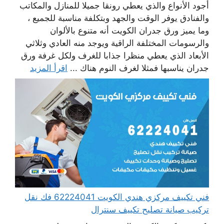
أجود الأنواع والذي يعطي رونقا جميلا للمنازل والمكاتب
والفنادق يوفر الوقت والجهد وبتكلفة مناسبة للجميع ،
وما يميز ورق جدران الكويت أنه متنوع بالألوان
والرسومات المختلفة الراقية ويوجد منه العادي وثلاثي
الأبعاد الذي يعطي منظرا جذابا للغرف ولكل غرفة ورق
جدران يناسبها فمثلا لغرف النوم هناك ...
اقرأ المزيد
فني تكييف مركزي هندي الكويت 62224041 فك نقل
تركيب صيانة تصليح تكييف سنترال