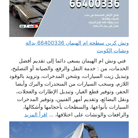
ونش كرين سطحة ام الهيمان 66400336 بدالة
ونشات الكويت
فني ونش ام الهيمان يسعى دائما إلى تقديم أفضل
الخدمات، من : خدمة النقل والرفع، والصيانة أو التصليح،
وتبديل زيت السيارات، وشحن المدخرات، وتزويد بالوقود
اللازم، وسحب السيارات من المنحدرات والبرك وأيضا
الحفر، وتوفير قطع الغيار، وتبديل الإطارات والعجلات،
ونقل البضائع، وتقديم أمهر الفنيين، وتوفير المدخرات
السيارات بأنواعها، والسطحات بأحجامها وأشكالها،
والرافعات والونشات على اختلافها، ...
اقرأ المزيد