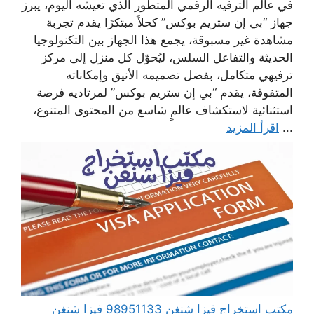
في عالم الترفيه الرقمي المتطور الذي تعيشه اليوم، يبرز
جهاز “بي إن ستريم بوكس” كحلاً مبتكرًا يقدم تجربة
مشاهدة غير مسبوقة، يجمع هذا الجهاز بين التكنولوجيا
الحديثة والتفاعل السلس، ليُحوّل كل منزل إلى مركز
ترفيهي متكامل، بفضل تصميمه الأنيق وإمكاناته
المتفوقة، يقدم “بي إن ستريم بوكس” لمرتاديه فرصة
استثنائية لاستكشاف عالمٍ شاسع من المحتوى المتنوع،
...
اقرأ المزيد
مكتب استخراج فيزا شنغن 98951133 فيزا شنغن