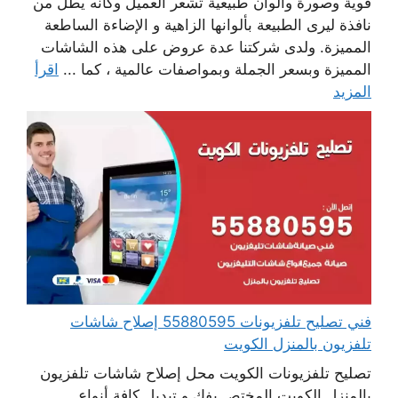
قوية وصورة والوان طبيعية تشعر العميل وكانه يطل من
نافذة ليرى الطبيعة بألوانها الزاهية و الإضاءة الساطعة
المميزة. ولدى شركتنا عدة عروض على هذه الشاشات
المميزة وبسعر الجملة وبمواصفات عالمية ، كما ...
اقرأ
المزيد
فني تصليح تلفزيونات 55880595 إصلاح شاشات
تلفزيون بالمنزل الكويت
تصليح تلفزيونات الكويت محل إصلاح شاشات تلفزيون
بالمنزل الكويت المختص بفك و تبديل كافة أنواع