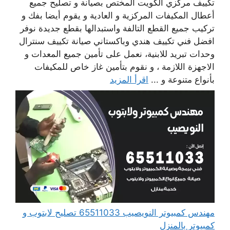
تكييف مركزي الكويت المختص بصيانة و تصليح جميع
أعطال المكيفات المركزية و العادية و يقوم أيضا بفك و
تركيب جميع القطع التالفة واستبدالها بقطع جديدة نوفر
افضل فني تكييف هندي وباكستاني صيانة تكييف سنترال
وحدات تبريد للابنية، نعمل على تأمين جميع المعدات و
الاجهزة اللازمة ، و نقوم بتأمين غاز خاص للمكيفات
بأنواع متنوعة و ...
اقرأ المزيد
مهندس كمبيوتر النويصيب 65511033 تصليح لابتوب و
كمبيوتر بالمنزل