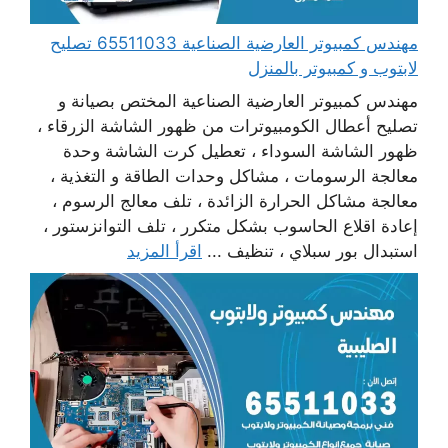
مهندس كمبيوتر العارضية الصناعية 65511033 تصليح
لابتوب و كمبيوتر بالمنزل
مهندس كمبيوتر العارضية الصناعية المختص بصيانة و
تصليح أعطال الكومبيوترات من ظهور الشاشة الزرقاء ،
ظهور الشاشة السوداء ، تعطيل كرت الشاشة وحدة
معالجة الرسومات ، مشاكل وحدات الطاقة و التغذية ،
معالجة مشاكل الحرارة الزائدة ، تلف معالج الرسوم ،
إعادة اقلاع الحاسوب بشكل متكرر ، تلف التوانزستور ،
استبدال بور سبلاي ، تنظيف ...
اقرأ المزيد