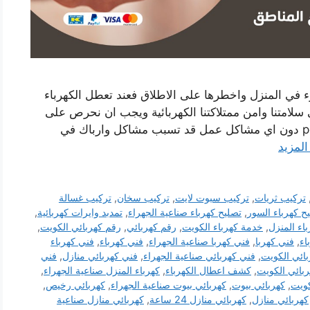
ء في المنزل واخطرها على الاطلاق فعند تعطل الكهرباء
سلامتنا وامن ممتلاكتنا الكهربائية ويجب ان نحرص على
ان تبقى كهرباء المنزل تعمل بشكل ممتاز perfect دون اي مشاكل عمل قد تسبب مشاكل وارباك في
المزيد
تركيب ثريات
,
تركيب سبوت لايت
,
تركيب سخان
,
تركيب غسالة
ح كهرباء السور
,
تصليح كهرباء صناعية الجهراء
,
تمدبد وايرات كهربائية
,
اء المنزل
,
خدمة كهرباء الكويت
,
رقم كهربائي
,
رقم كهربائي الكويت
,
اء
,
فني كهربا
,
فني كهربا صناعية الجهراء
,
فني كهرباء
,
فني كهرباء
ائي الكويت
,
فني كهربائي صناعية الجهراء
,
فني كهربائي منازل
,
فني
بائي الكويت
,
كشف اعطال الكهرباء
,
كهرباء المنزل صناعية الجهراء
,
كويت
,
كهربائي بيوت
,
كهربائي بيوت صناعية الجهراء
,
كهربائي رخيص
,
كهربائي منازل
,
كهربائي منازل 24 ساعة
,
كهربائي منازل صناعية