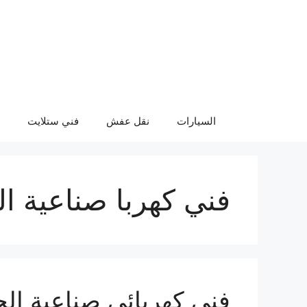
نتقل
لى
لمحتوى
السيارات
نقل عفش
فني ستلايت
فني كهربا صناعية ال