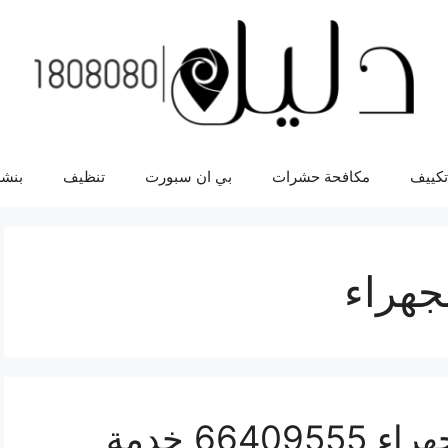
تكييف
مكافحة حشرات
بي ان سبورت
تنظيف
بنشر
جهراء
فني كهربائي صناعية الجهراء 66409555 خدمة