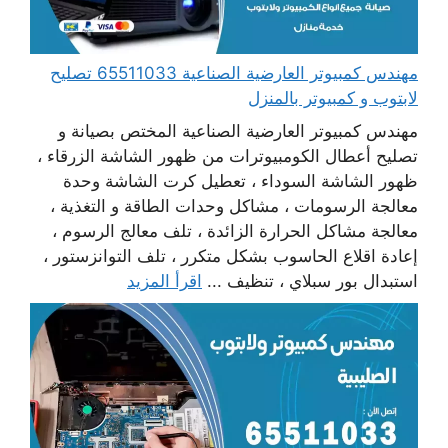
مهندس كمبيوتر العارضية الصناعية 65511033 تصليح
لابتوب و كمبيوتر بالمنزل
مهندس كمبيوتر العارضية الصناعية المختص بصيانة و
تصليح أعطال الكومبيوترات من ظهور الشاشة الزرقاء ،
ظهور الشاشة السوداء ، تعطيل كرت الشاشة وحدة
معالجة الرسومات ، مشاكل وحدات الطاقة و التغذية ،
معالجة مشاكل الحرارة الزائدة ، تلف معالج الرسوم ،
إعادة اقلاع الحاسوب بشكل متكرر ، تلف التوانزستور ،
استبدال بور سبلاي ، تنظيف ...
اقرأ المزيد