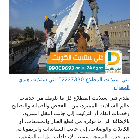
فني ستلايت المطلاع 52227330 فني ستلايت هندي
الجهراء
يقدم فني ستلايت المطلاع كل ما يلزمك من خدمات
عالم الستلايت المميزة، من : الفحص والصيانة والتصليح،
وخدمات الفك أو التركيب إلى جانب النقل السريع،
بالإضافة إلى ما يوفره من قطع الغيار والملحقات، أو
الكابلات والوصلات، إلى جانب الستاندات والريموتات،
غير خدمة البرمجة وضبط الإعدادات، وإزالة التشفير،