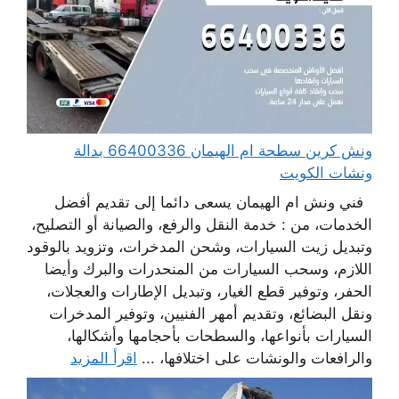
ونش كرين سطحة ام الهيمان 66400336 بدالة
ونشات الكويت
فني ونش ام الهيمان يسعى دائما إلى تقديم أفضل
الخدمات، من : خدمة النقل والرفع، والصيانة أو التصليح،
وتبديل زيت السيارات، وشحن المدخرات، وتزويد بالوقود
اللازم، وسحب السيارات من المنحدرات والبرك وأيضا
الحفر، وتوفير قطع الغيار، وتبديل الإطارات والعجلات،
ونقل البضائع، وتقديم أمهر الفنيين، وتوفير المدخرات
السيارات بأنواعها، والسطحات بأحجامها وأشكالها،
والرافعات والونشات على اختلافها، ...
اقرأ المزيد