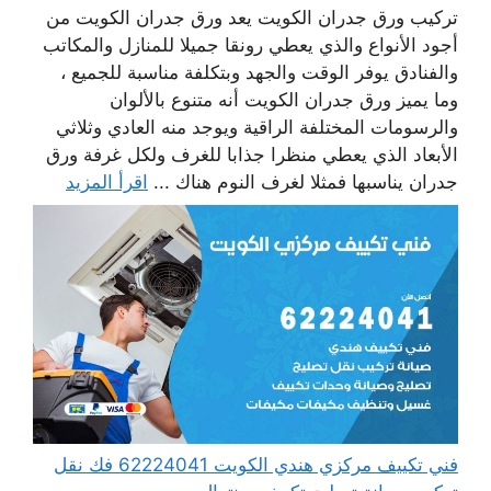
تركيب ورق جدران الكويت يعد ورق جدران الكويت من
أجود الأنواع والذي يعطي رونقا جميلا للمنازل والمكاتب
والفنادق يوفر الوقت والجهد وبتكلفة مناسبة للجميع ،
وما يميز ورق جدران الكويت أنه متنوع بالألوان
والرسومات المختلفة الراقية ويوجد منه العادي وثلاثي
الأبعاد الذي يعطي منظرا جذابا للغرف ولكل غرفة ورق
جدران يناسبها فمثلا لغرف النوم هناك ...
اقرأ المزيد
فني تكييف مركزي هندي الكويت 62224041 فك نقل