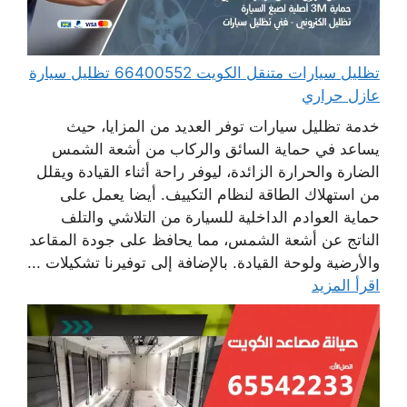
تظليل سيارات متنقل الكويت 66400552 تظليل سيارة
عازل حراري
خدمة تظليل سيارات توفر العديد من المزايا، حيث
يساعد في حماية السائق والركاب من أشعة الشمس
الضارة والحرارة الزائدة، ليوفر راحة أثناء القيادة ويقلل
من استهلاك الطاقة لنظام التكييف. أيضا يعمل على
حماية العوادم الداخلية للسيارة من التلاشي والتلف
الناتج عن أشعة الشمس، مما يحافظ على جودة المقاعد
والأرضية ولوحة القيادة. بالإضافة إلى توفيرنا تشكيلات ...
اقرأ المزيد