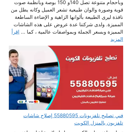
وبأحجام متنوعة تصل 140و 150 بوصة وبأنظمة صوت
قوية وصورة والوان طبيعية تشعر العميل وكانه يطل من
نافذة ليرى الطبيعة بألوانها الزاهية و الإضاءة الساطعة
المميزة. ولدى شركتنا عدة عروض على هذه الشاشات
المميزة وبسعر الجملة وبمواصفات عالمية ، كما ...
اقرأ
المزيد
فني تصليح تلفزيونات 55880595 إصلاح شاشات
تلفزيون بالمنزل الكويت