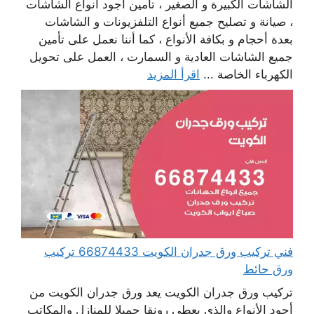
الشاشات الكبيرة و الصغير ، تأمين أجود أنواع الشاشات
، صيانة و تصليح جميع أنواع التلفزيونات و الشاشات
بعدة أحجام و بكافة الأنواع ، كما أننا نعمل على تأمين
جميع الشاشات العادية و السمارت ، العمل على تحويل
الكهرباء الخاصة ...
اقرأ المزيد
فني تركيب ورق جدران الكويت 66874433 تركيب
ورق حائط
تركيب ورق جدران الكويت يعد ورق جدران الكويت من
أجود الأنواع والذي يعطي رونقا جميلا للمنازل والمكاتب