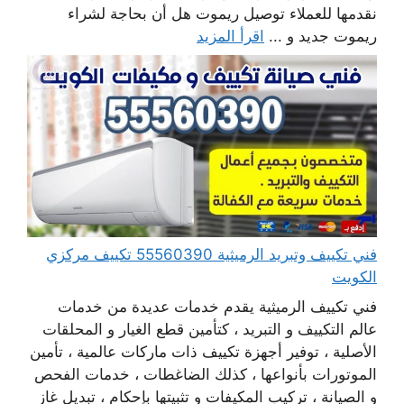
نقدمها للعملاء توصيل ريموت هل أن بحاجة لشراء
ريموت جديد و ...
اقرأ المزيد
فني تكييف وتبريد الرميثية 55560390 تكييف مركزي
الكويت
فني تكييف الرميثية يقدم خدمات عديدة من خدمات
عالم التكييف و التبريد ، كتأمين قطع الغيار و المحلقات
الأصلية ، توفير أجهزة تكييف ذات ماركات عالمية ، تأمين
الموتورات بأنواعها ، كذلك الضاغطات ، خدمات الفحص
و الصيانة ، تركيب المكيفات و تثبيتها بإحكام ، تبديل غاز