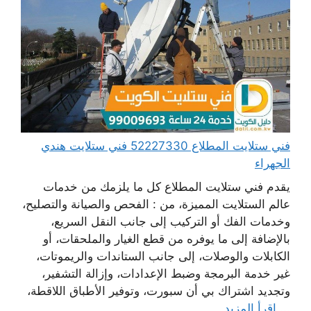
فني ستلايت المطلاع 52227330 فني ستلايت هندي
الجهراء
يقدم فني ستلايت المطلاع كل ما يلزمك من خدمات
عالم الستلايت المميزة، من : الفحص والصيانة والتصليح،
وخدمات الفك أو التركيب إلى جانب النقل السريع،
بالإضافة إلى ما يوفره من قطع الغيار والملحقات، أو
الكابلات والوصلات، إلى جانب الستاندات والريموتات،
غير خدمة البرمجة وضبط الإعدادات، وإزالة التشفير،
وتجديد اشتراك بي أن سبورت، وتوفير الأطباق اللاقطة،
...
اقرأ المزيد