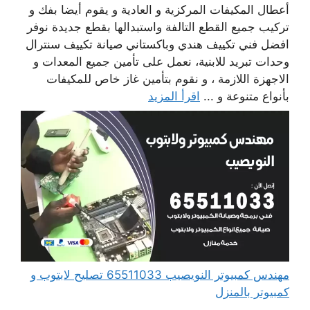
أعطال المكيفات المركزية و العادية و يقوم أيضا بفك و
تركيب جميع القطع التالفة واستبدالها بقطع جديدة نوفر
افضل فني تكييف هندي وباكستاني صيانة تكييف سنترال
وحدات تبريد للابنية، نعمل على تأمين جميع المعدات و
الاجهزة اللازمة ، و نقوم بتأمين غاز خاص للمكيفات
بأنواع متنوعة و ...
اقرأ المزيد
مهندس كمبيوتر النويصيب 65511033 تصليح لابتوب و
كمبيوتر بالمنزل