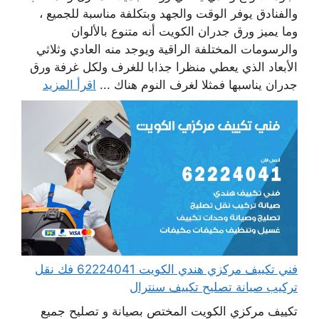
والفنادق يوفر الوقت والجهد وبتكلفة مناسبة للجميع ،
وما يميز ورق جدران الكويت أنه متنوع بالألوان
والرسومات المختلفة الراقية ويوجد منه العادي وثلاثي
الأبعاد الذي يعطي منظرا جذابا للغرف ولكل غرفة ورق
جدران يناسبها فمثلا لغرف النوم هناك ...
اقرأ المزيد
فني تكييف مركزي هندي الكويت 62224041 فك نقل
تركيب صيانة تصليح تكييف سنترال
تكييف مركزي الكويت المختص بصيانة و تصليح جميع