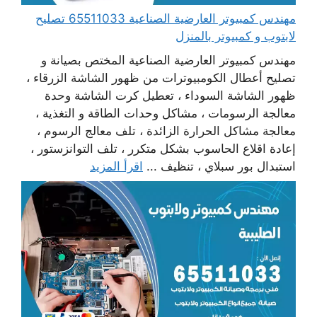
مهندس كمبيوتر العارضية الصناعية 65511033 تصليح
لابتوب و كمبيوتر بالمنزل
مهندس كمبيوتر العارضية الصناعية المختص بصيانة و
تصليح أعطال الكومبيوترات من ظهور الشاشة الزرقاء ،
ظهور الشاشة السوداء ، تعطيل كرت الشاشة وحدة
معالجة الرسومات ، مشاكل وحدات الطاقة و التغذية ،
معالجة مشاكل الحرارة الزائدة ، تلف معالج الرسوم ،
إعادة اقلاع الحاسوب بشكل متكرر ، تلف التوانزستور ،
استبدال بور سبلاي ، تنظيف ...
اقرأ المزيد