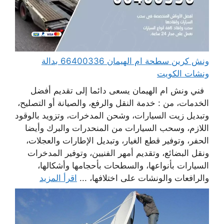
ونش كرين سطحة ام الهيمان 66400336 بدالة
ونشات الكويت
فني ونش ام الهيمان يسعى دائما إلى تقديم أفضل
الخدمات، من : خدمة النقل والرفع، والصيانة أو التصليح،
وتبديل زيت السيارات، وشحن المدخرات، وتزويد بالوقود
اللازم، وسحب السيارات من المنحدرات والبرك وأيضا
الحفر، وتوفير قطع الغيار، وتبديل الإطارات والعجلات،
ونقل البضائع، وتقديم أمهر الفنيين، وتوفير المدخرات
السيارات بأنواعها، والسطحات بأحجامها وأشكالها،
والرافعات والونشات على اختلافها، ...
اقرأ المزيد