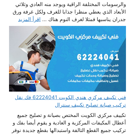
والرسومات المختلفة الراقية ويوجد منه العادي وثلاثي
الأبعاد الذي يعطي منظرا جذابا للغرف ولكل غرفة ورق
جدران يناسبها فمثلا لغرف النوم هناك ...
اقرأ المزيد
فني تكييف مركزي هندي الكويت 62224041 فك نقل
تركيب صيانة تصليح تكييف سنترال
تكييف مركزي الكويت المختص بصيانة و تصليح جميع
أعطال المكيفات المركزية و العادية و يقوم أيضا بفك و
تركيب جميع القطع التالفة واستبدالها بقطع جديدة نوفر