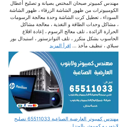
مهندس كمبيوتر صبحان المختص بصيانة و تصليح أعطال
الكومبيوترات من ظهور الشاشة الزرقاء ، ظهور الشاشة
السوداء ، تعطيل كرت الشاشة وحدة معالجة الرسومات
، مشاكل وحدات الطاقة و التغذية ، معالجة مشاكل
الحرارة الزائدة ، تلف معالج الرسوم ، إعادة اقلاع
الحاسوب بشكل متكرر ، تلف التوانزستور ، استبدال بور
سبلاي ، تنظيف مآخذ ...
اقرأ المزيد
مهندس كمبيوتر العارضية الصناعية 65511033 تصليح
لابتوب و كمبيوتر بالمنزل