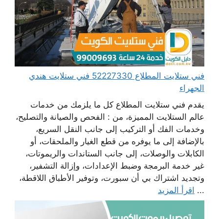
فني ستلايت المطلاع 52227330 فني ستلايت هندي
الجهراء
يقدم فني ستلايت المطلاع كل ما يلزمك من خدمات
عالم الستلايت المميزة، من : الفحص والصيانة والتصليح،
وخدمات الفك أو التركيب إلى جانب النقل السريع،
بالإضافة إلى ما يوفره من قطع الغيار والملحقات، أو
الكابلات والوصلات، إلى جانب الستاندات والريموتات،
غير خدمة البرمجة وضبط الإعدادات، وإزالة التشفير،
وتجديد اشتراك بي أن سبورت، وتوفير الأطباق اللاقطة،
...
اقرأ المزيد