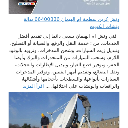
ونش كرين سطحة ام الهيمان 66400336 بدالة
ونشات الكويت
فني ونش ام الهيمان يسعى دائما إلى تقديم أفضل
الخدمات، من : خدمة النقل والرفع، والصيانة أو التصليح،
وتبديل زيت السيارات، وشحن المدخرات، وتزويد بالوقود
اللازم، وسحب السيارات من المنحدرات والبرك وأيضا
الحفر، وتوفير قطع الغيار، وتبديل الإطارات والعجلات،
ونقل البضائع، وتقديم أمهر الفنيين، وتوفير المدخرات
السيارات بأنواعها، والسطحات بأحجامها وأشكالها،
والرافعات والونشات على اختلافها، ...
اقرأ المزيد