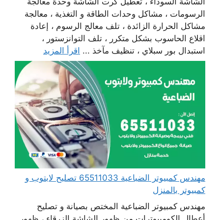
الشاشة السوداء ، تعطيل كرت الشاشة وحدة معالجة
الرسومات ، مشاكل وحدات الطاقة و التغذية ، معالجة
مشاكل الحرارة الزائدة ، تلف معالج الرسوم ، إعادة
اقلاع الحاسوب بشكل متكرر ، تلف التوانزستور ،
استبدال بور سبلاي ، تنظيف مآخذ ...
اقرأ المزيد
مهندس كمبيوتر الضباعية 65511033 تصليح لابتوب و
كمبيوتر بالمنزل
مهندس كمبيوتر الضباعية المختص بصيانة و تصليح
أعطال الكومبيوترات من ظهور الشاشة الزرقاء ، ظهور