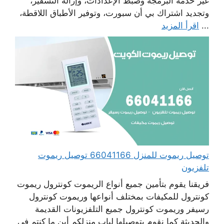
غير خدمة البرمجة وضبط الإعدادات، وإزالة التشفير،
وتجديد اشتراك بي أن سبورت، وتوفير الأطباق اللاقطة،
...
اقرأ المزيد
توصيل ريموت للمنزل 66041166 توصيل ريموت
تلفزيون
فريقنا يقوم بتأمين جميع أنواع الريموت كونترول ريموت
كونترول للمكيفات بمختلف أنواعها وريموت كونترول
رسيفر وريموت كونترول جميع التلفزيونات القديمة
والحديثة كما نقوم بتوصيلها لباب منزلكم أين ما كنتم في