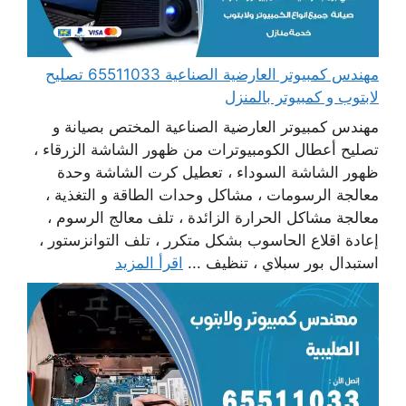
مهندس كمبيوتر العارضية الصناعية 65511033 تصليح
لابتوب و كمبيوتر بالمنزل
مهندس كمبيوتر العارضية الصناعية المختص بصيانة و
تصليح أعطال الكومبيوترات من ظهور الشاشة الزرقاء ،
ظهور الشاشة السوداء ، تعطيل كرت الشاشة وحدة
معالجة الرسومات ، مشاكل وحدات الطاقة و التغذية ،
معالجة مشاكل الحرارة الزائدة ، تلف معالج الرسوم ،
إعادة اقلاع الحاسوب بشكل متكرر ، تلف التوانزستور ،
استبدال بور سبلاي ، تنظيف ...
اقرأ المزيد