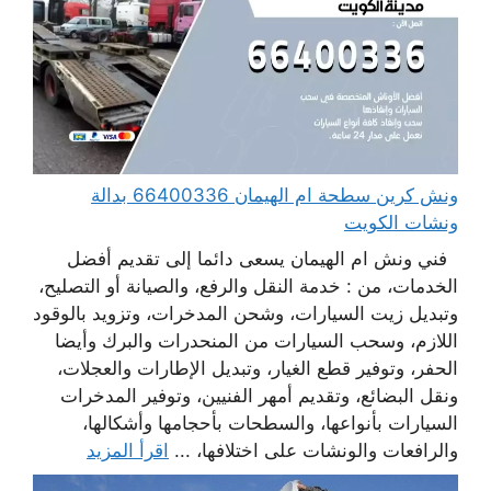
ونش كرين سطحة ام الهيمان 66400336 بدالة
ونشات الكويت
فني ونش ام الهيمان يسعى دائما إلى تقديم أفضل
الخدمات، من : خدمة النقل والرفع، والصيانة أو التصليح،
وتبديل زيت السيارات، وشحن المدخرات، وتزويد بالوقود
اللازم، وسحب السيارات من المنحدرات والبرك وأيضا
الحفر، وتوفير قطع الغيار، وتبديل الإطارات والعجلات،
ونقل البضائع، وتقديم أمهر الفنيين، وتوفير المدخرات
السيارات بأنواعها، والسطحات بأحجامها وأشكالها،
والرافعات والونشات على اختلافها، ...
اقرأ المزيد