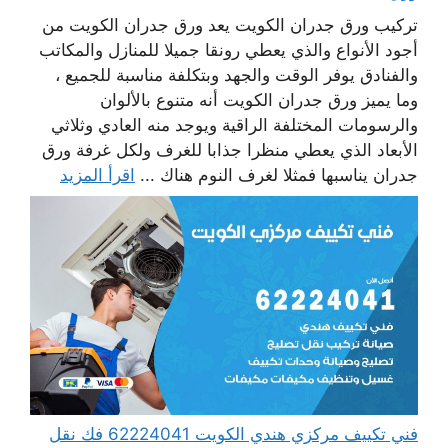
تركيب ورق جدران الكويت يعد ورق جدران الكويت من
أجود الأنواع والذي يعطي رونقا جميلا للمنازل والمكاتب
والفنادق يوفر الوقت والجهد وبتكلفة مناسبة للجميع ،
وما يميز ورق جدران الكويت أنه متنوع بالألوان
والرسومات المختلفة الراقية ويوجد منه العادي وثلاثي
الأبعاد الذي يعطي منظرا جذابا للغرف ولكل غرفة ورق
جدران يناسبها فمثلا لغرف النوم هناك ...
اقرأ المزيد
فني تكييف مركزي هندي الكويت 62224041 فك نقل