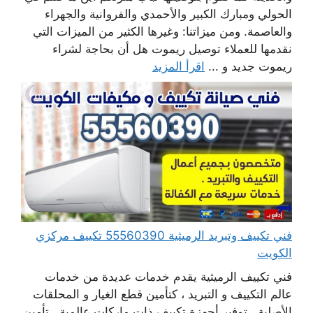
الحولي ومبارك الكبير والأحمدي والفروانية والجهراء
والعاصمة. ومن ميزاتنا: وغيرها الكثير من الميزات التي
نقدمها للعملاء توصيل ريموت هل أن بحاجة لشراء
ريموت جديد و ...
اقرأ المزيد
فني تكييف وتبريد الرميثية 55560390 تكييف مركزي
الكويت
فني تكييف الرميثية يقدم خدمات عديدة من خدمات
عالم التكييف و التبريد ، كتأمين قطع الغيار و المحلقات
الأصلية ، توفير أجهزة تكييف ذات ماركات عالمية ، تأمين