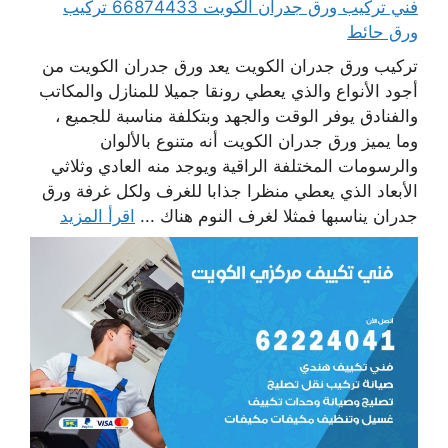
فني تركيب ورق جدران الكويت 66874433 تركيب
ورق حائط
تركيب ورق جدران الكويت يعد ورق جدران الكويت من
أجود الأنواع والذي يعطي رونقا جميلا للمنازل والمكاتب
والفنادق يوفر الوقت والجهد وبتكلفة مناسبة للجميع ،
وما يميز ورق جدران الكويت أنه متنوع بالألوان
والرسومات المختلفة الراقية ويوجد منه العادي وثلاثي
الأبعاد الذي يعطي منظرا جذابا للغرف ولكل غرفة ورق
جدران يناسبها فمثلا لغرف النوم هناك ...
اقرأ المزيد