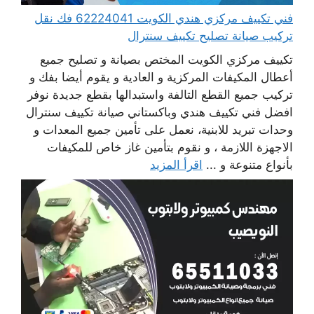
فني تكييف مركزي هندي الكويت 62224041 فك نقل
تركيب صيانة تصليح تكييف سنترال
تكييف مركزي الكويت المختص بصيانة و تصليح جميع
أعطال المكيفات المركزية و العادية و يقوم أيضا بفك و
تركيب جميع القطع التالفة واستبدالها بقطع جديدة نوفر
افضل فني تكييف هندي وباكستاني صيانة تكييف سنترال
وحدات تبريد للابنية، نعمل على تأمين جميع المعدات و
الاجهزة اللازمة ، و نقوم بتأمين غاز خاص للمكيفات
بأنواع متنوعة و ...
اقرأ المزيد