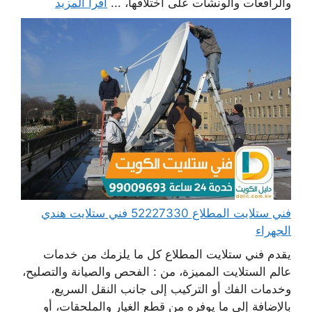
والرافعات والونشات على اختلافها، ...
اقرأ المزيد
فني ستلايت المطلاع 52227330 فني ستلايت هندي
الجهراء
يقدم فني ستلايت المطلاع كل ما يلزمك من خدمات
عالم الستلايت المميزة، من : الفحص والصيانة والتصليح،
وخدمات الفك أو التركيب إلى جانب النقل السريع،
بالإضافة إلى ما يوفره من قطع الغيار والملحقات، أو