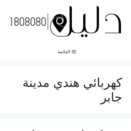
نتقل
لى
لمحتوى
القائمة
كهربائي هندي مدينة
جابر