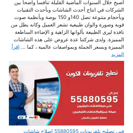
أصبح خلال السنوات الماضية القليلة تنافسا واضحا بين
الشركات في انتاج أحدث الشاشات وبأحدث التقنيات
وبأحجام متنوعة تصل 140و 150 بوصة وبأنظمة صوت
قوية وصورة والوان طبيعية تشعر العميل وكانه يطل من
نافذة ليرى الطبيعة بألوانها الزاهية و الإضاءة الساطعة
المميزة. ولدى شركتنا عدة عروض على هذه الشاشات
المميزة وبسعر الجملة وبمواصفات عالمية ، كما ...
اقرأ
المزيد
فني تصليح تلفزيونات 55880595 إصلاح شاشات