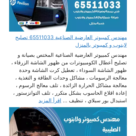
مهندس كمبيوتر العارضية الصناعية 65511033 تصليح
لابتوب و كمبيوتر بالمنزل
مهندس كمبيوتر العارضية الصناعية المختص بصيانة و
تصليح أعطال الكومبيوترات من ظهور الشاشة الزرقاء ،
ظهور الشاشة السوداء ، تعطيل كرت الشاشة وحدة
معالجة الرسومات ، مشاكل وحدات الطاقة و التغذية ،
معالجة مشاكل الحرارة الزائدة ، تلف معالج الرسوم ،
إعادة اقلاع الحاسوب بشكل متكرر ، تلف التوانزستور ،
استبدال بور سبلاي ، تنظيف ...
اقرأ المزيد