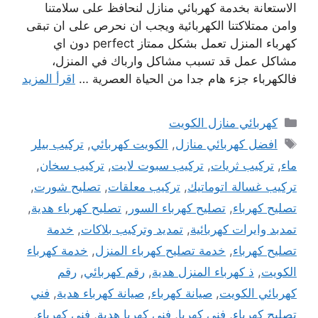
الاستعانة بخدمة كهربائي منازل لنحافظ على سلامتنا
وامن ممتلاكتنا الكهربائية ويجب ان نحرص على ان تبقى
كهرباء المنزل تعمل بشكل ممتاز perfect دون اي
مشاكل عمل قد تسبب مشاكل وارباك في المنزل،
فالكهرباء جزء هام جدا من الحياة العصرية …
اقرأ المزيد
التصنيفات
كهربائي منازل الكويت
الوسوم
افضل كهربائي منازل
,
الكويت كهربائي
,
تركيب بيلر
ماء
,
تركيب ثريات
,
تركيب سبوت لايت
,
تركيب سخان
,
تركيب غسالة اتوماتيك
,
تركيب معلقات
,
تصليح شورت
,
تصليح كهرباء
,
تصليح كهرباء السور
,
تصليح كهرباء هدية
,
تمدبد وايرات كهربائية
,
تمديد وتركيب بلاكات
,
خدمة
تصليح كهرباء
,
خدمة تصليح كهرباء المنزل
,
خدمة كهرباء
الكويت
,
ذ كهرباء المنزل هدية
,
رقم كهربائي
,
رقم
كهربائي الكويت
,
صيانة كهرباء
,
صيانة كهرباء هدية
,
فني
تصليح كهرباء
,
فني كهربا
,
فني كهربا هدية
,
فني كهرباء
,