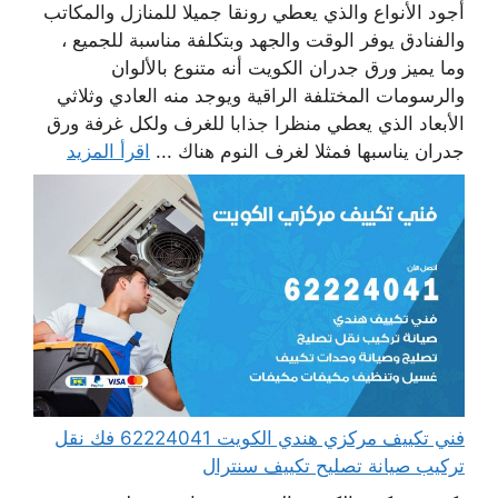
أجود الأنواع والذي يعطي رونقا جميلا للمنازل والمكاتب
والفنادق يوفر الوقت والجهد وبتكلفة مناسبة للجميع ،
وما يميز ورق جدران الكويت أنه متنوع بالألوان
والرسومات المختلفة الراقية ويوجد منه العادي وثلاثي
الأبعاد الذي يعطي منظرا جذابا للغرف ولكل غرفة ورق
جدران يناسبها فمثلا لغرف النوم هناك ...
اقرأ المزيد
فني تكييف مركزي هندي الكويت 62224041 فك نقل
تركيب صيانة تصليح تكييف سنترال