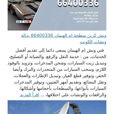
ونش كرين سطحة ام الهيمان 66400336 بدالة
ونشات الكويت
فني ونش ام الهيمان يسعى دائما إلى تقديم أفضل
الخدمات، من : خدمة النقل والرفع، والصيانة أو التصليح،
وتبديل زيت السيارات، وشحن المدخرات، وتزويد بالوقود
اللازم، وسحب السيارات من المنحدرات والبرك وأيضا
الحفر، وتوفير قطع الغيار، وتبديل الإطارات والعجلات،
ونقل البضائع، وتقديم أمهر الفنيين، وتوفير المدخرات
السيارات بأنواعها، والسطحات بأحجامها وأشكالها،
والرافعات والونشات على اختلافها، ...
اقرأ المزيد