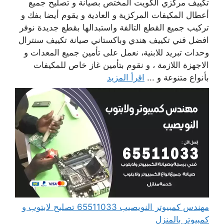
تكييف مركزي الكويت المختص بصيانة و تصليح جميع
أعطال المكيفات المركزية و العادية و يقوم أيضا بفك و
تركيب جميع القطع التالفة واستبدالها بقطع جديدة نوفر
افضل فني تكييف هندي وباكستاني صيانة تكييف سنترال
وحدات تبريد للابنية، نعمل على تأمين جميع المعدات و
الاجهزة اللازمة ، و نقوم بتأمين غاز خاص للمكيفات
بأنواع متنوعة و ...
اقرأ المزيد
مهندس كمبيوتر النويصيب 65511033 تصليح لابتوب و
كمبيوتر بالمنزل