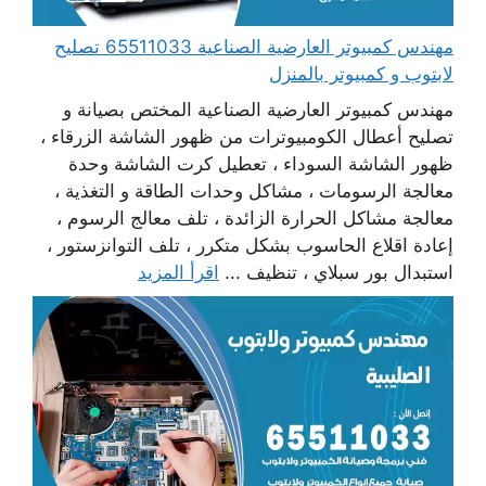
مهندس كمبيوتر العارضية الصناعية 65511033 تصليح
لابتوب و كمبيوتر بالمنزل
مهندس كمبيوتر العارضية الصناعية المختص بصيانة و
تصليح أعطال الكومبيوترات من ظهور الشاشة الزرقاء ،
ظهور الشاشة السوداء ، تعطيل كرت الشاشة وحدة
معالجة الرسومات ، مشاكل وحدات الطاقة و التغذية ،
معالجة مشاكل الحرارة الزائدة ، تلف معالج الرسوم ،
إعادة اقلاع الحاسوب بشكل متكرر ، تلف التوانزستور ،
استبدال بور سبلاي ، تنظيف ...
اقرأ المزيد