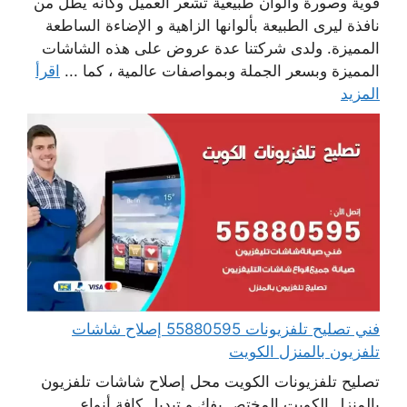
قوية وصورة والوان طبيعية تشعر العميل وكانه يطل من
نافذة ليرى الطبيعة بألوانها الزاهية و الإضاءة الساطعة
المميزة. ولدى شركتنا عدة عروض على هذه الشاشات
المميزة وبسعر الجملة وبمواصفات عالمية ، كما ...
اقرأ
المزيد
فني تصليح تلفزيونات 55880595 إصلاح شاشات
تلفزيون بالمنزل الكويت
تصليح تلفزيونات الكويت محل إصلاح شاشات تلفزيون
بالمنزل الكويت المختص بفك و تبديل كافة أنواع