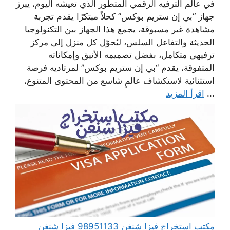
في عالم الترفيه الرقمي المتطور الذي تعيشه اليوم، يبرز
جهاز “بي إن ستريم بوكس” كحلاً مبتكرًا يقدم تجربة
مشاهدة غير مسبوقة، يجمع هذا الجهاز بين التكنولوجيا
الحديثة والتفاعل السلس، ليُحوّل كل منزل إلى مركز
ترفيهي متكامل، بفضل تصميمه الأنيق وإمكاناته
المتفوقة، يقدم “بي إن ستريم بوكس” لمرتاديه فرصة
استثنائية لاستكشاف عالمٍ شاسع من المحتوى المتنوع،
...
اقرأ المزيد
مكتب استخراج فيزا شنغن 98951133 فيزا شنغن