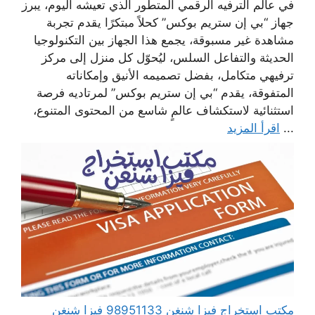
في عالم الترفيه الرقمي المتطور الذي تعيشه اليوم، يبرز
جهاز “بي إن ستريم بوكس” كحلاً مبتكرًا يقدم تجربة
مشاهدة غير مسبوقة، يجمع هذا الجهاز بين التكنولوجيا
الحديثة والتفاعل السلس، ليُحوّل كل منزل إلى مركز
ترفيهي متكامل، بفضل تصميمه الأنيق وإمكاناته
المتفوقة، يقدم “بي إن ستريم بوكس” لمرتاديه فرصة
استثنائية لاستكشاف عالمٍ شاسع من المحتوى المتنوع،
...
اقرأ المزيد
مكتب استخراج فيزا شنغن 98951133 فيزا شنغن