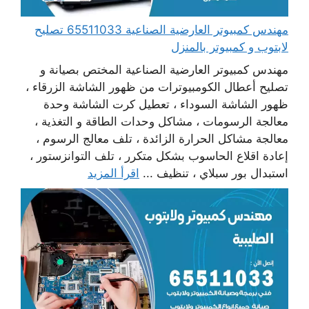
مهندس كمبيوتر العارضية الصناعية 65511033 تصليح
لابتوب و كمبيوتر بالمنزل
مهندس كمبيوتر العارضية الصناعية المختص بصيانة و
تصليح أعطال الكومبيوترات من ظهور الشاشة الزرقاء ،
ظهور الشاشة السوداء ، تعطيل كرت الشاشة وحدة
معالجة الرسومات ، مشاكل وحدات الطاقة و التغذية ،
معالجة مشاكل الحرارة الزائدة ، تلف معالج الرسوم ،
إعادة اقلاع الحاسوب بشكل متكرر ، تلف التوانزستور ،
استبدال بور سبلاي ، تنظيف ...
اقرأ المزيد