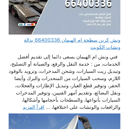
ونش كرين سطحة ام الهيمان 66400336 بدالة
ونشات الكويت
فني ونش ام الهيمان يسعى دائما إلى تقديم أفضل
الخدمات، من : خدمة النقل والرفع، والصيانة أو التصليح،
وتبديل زيت السيارات، وشحن المدخرات، وتزويد بالوقود
اللازم، وسحب السيارات من المنحدرات والبرك وأيضا
الحفر، وتوفير قطع الغيار، وتبديل الإطارات والعجلات،
ونقل البضائع، وتقديم أمهر الفنيين، وتوفير المدخرات
السيارات بأنواعها، والسطحات بأحجامها وأشكالها،
والرافعات والونشات على اختلافها، ...
اقرأ المزيد