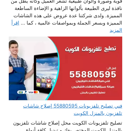
قوية وصورة والوان طبيعية تشعر العميل وكانه يطل من
نافذة ليرى الطبيعة بألوانها الزاهية و الإضاءة الساطعة
المميزة. ولدى شركتنا عدة عروض على هذه الشاشات
المميزة وبسعر الجملة وبمواصفات عالمية ، كما ...
اقرأ
المزيد
فني تصليح تلفزيونات 55880595 إصلاح شاشات
تلفزيون بالمنزل الكويت
تصليح تلفزيونات الكويت محل إصلاح شاشات تلفزيون
بالمنزل الكويت المختص بفك و تبديل كافة أنواع