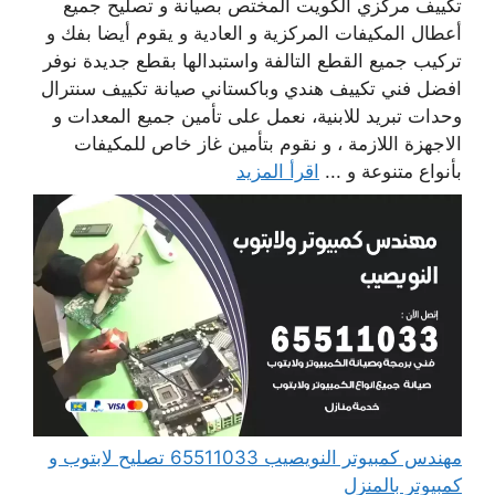
تكييف مركزي الكويت المختص بصيانة و تصليح جميع
أعطال المكيفات المركزية و العادية و يقوم أيضا بفك و
تركيب جميع القطع التالفة واستبدالها بقطع جديدة نوفر
افضل فني تكييف هندي وباكستاني صيانة تكييف سنترال
وحدات تبريد للابنية، نعمل على تأمين جميع المعدات و
الاجهزة اللازمة ، و نقوم بتأمين غاز خاص للمكيفات
بأنواع متنوعة و ...
اقرأ المزيد
مهندس كمبيوتر النويصيب 65511033 تصليح لابتوب و
كمبيوتر بالمنزل