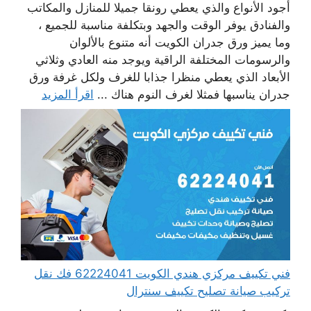
أجود الأنواع والذي يعطي رونقا جميلا للمنازل والمكاتب
والفنادق يوفر الوقت والجهد وبتكلفة مناسبة للجميع ،
وما يميز ورق جدران الكويت أنه متنوع بالألوان
والرسومات المختلفة الراقية ويوجد منه العادي وثلاثي
الأبعاد الذي يعطي منظرا جذابا للغرف ولكل غرفة ورق
جدران يناسبها فمثلا لغرف النوم هناك ...
اقرأ المزيد
فني تكييف مركزي هندي الكويت 62224041 فك نقل
تركيب صيانة تصليح تكييف سنترال