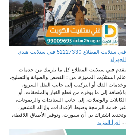
فني ستلايت المطلاع 52227330 فني ستلايت هندي
الجهراء
يقدم فني ستلايت المطلاع كل ما يلزمك من خدمات
عالم الستلايت المميزة، من : الفحص والصيانة والتصليح،
وخدمات الفك أو التركيب إلى جانب النقل السريع،
بالإضافة إلى ما يوفره من قطع الغيار والملحقات، أو
الكابلات والوصلات، إلى جانب الستاندات والريموتات،
غير خدمة البرمجة وضبط الإعدادات، وإزالة التشفير،
وتجديد اشتراك بي أن سبورت، وتوفير الأطباق اللاقطة،
...
اقرأ المزيد