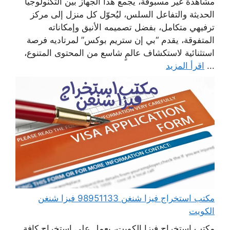
مشاهدة غير مسبوقة، يجمع هذا الجهاز بين التكنولوجيا
الحديثة والتفاعل السلس، ليُحوّل كل منزل إلى مركز
ترفيهي متكامل، بفضل تصميمه الأنيق وإمكاناته
المتفوقة، يقدم “بي إن ستريم بوكس” لمرتاديه فرصة
استثنائية لاستكشاف عالمٍ شاسع من المحتوى المتنوع،
...
اقرأ المزيد
مكتب استخراج فيزا شنغن 98951133 فيزا شنغن
الكويت
مكتب استخراج فيزا الكويت، يعمل على استخراج كافة