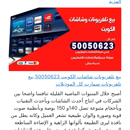
المزيد
بيع تلفزيونات شاشات الكويت 50050623 بيع
تلفزيونات سمارت كل الموديلات
أصبح خلال السنوات الماضية القليلة تنافسا واضحا بين
الشركات في انتاج أحدث الشاشات وبأحدث التقنيات
وبأحجام متنوعة تصل 140و 150 بوصة وبأنظمة صوت
قوية وصورة والوان طبيعية تشعر العميل وكانه يطل من
نافذة ليرى الطبيعة بألوانها الزاهية و الإضاءة الساطعة
المميزة. ولدى شركتنا عدة عروض على هذه الشاشات