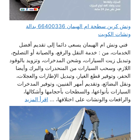
ونش كرين سطحة ام الهيمان 66400336 بدالة
ونشات الكويت
فني ونش ام الهيمان يسعى دائما إلى تقديم أفضل
الخدمات، من : خدمة النقل والرفع، والصيانة أو التصليح،
وتبديل زيت السيارات، وشحن المدخرات، وتزويد بالوقود
اللازم، وسحب السيارات من المنحدرات والبرك وأيضا
الحفر، وتوفير قطع الغيار، وتبديل الإطارات والعجلات،
ونقل البضائع، وتقديم أمهر الفنيين، وتوفير المدخرات
السيارات بأنواعها، والسطحات بأحجامها وأشكالها،
والرافعات والونشات على اختلافها، ...
اقرأ المزيد