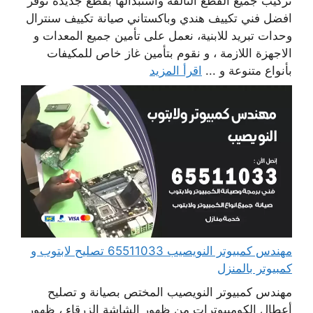
تركيب جميع القطع التالفة واستبدالها بقطع جديدة نوفر
افضل فني تكييف هندي وباكستاني صيانة تكييف سنترال
وحدات تبريد للابنية، نعمل على تأمين جميع المعدات و
الاجهزة اللازمة ، و نقوم بتأمين غاز خاص للمكيفات
بأنواع متنوعة و ...
اقرأ المزيد
مهندس كمبيوتر النويصيب 65511033 تصليح لابتوب و
كمبيوتر بالمنزل
مهندس كمبيوتر النويصيب المختص بصيانة و تصليح
أعطال الكومبيوترات من ظهور الشاشة الزرقاء ، ظهور