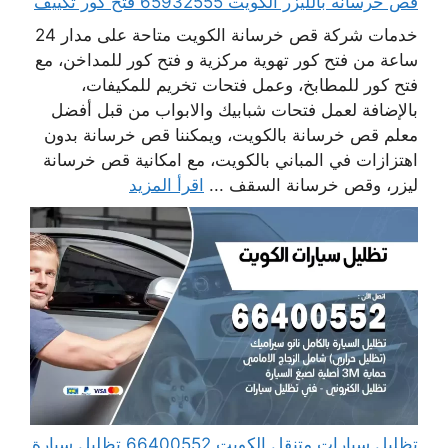
قص خرسانه بالليزر الكويت 65932555 فتح كور تكييف
خدمات شركة قص خرسانة الكويت متاحة على مدار 24
ساعة من فتح كور تهوية مركزية و فتح كور للمداخن، مع
فتح كور للمطابخ، وعمل فتحات تخريم للمكيفات،
بالإضافة لعمل فتحات شبابيك والابواب من قبل أفضل
معلم قص خرسانة بالكويت، ويمكننا قص خرسانة بدون
اهتزازات في المباني بالكويت، مع امكانية قص خرسانة
ليزر، وقص خرسانة السقف ...
اقرأ المزيد
تظليل سيارات متنقل الكويت 66400552 تظليل سيارة