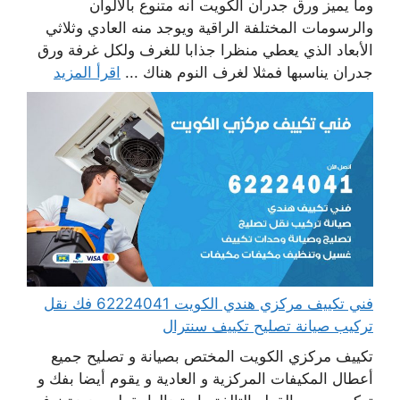
وما يميز ورق جدران الكويت أنه متنوع بالألوان
والرسومات المختلفة الراقية ويوجد منه العادي وثلاثي
الأبعاد الذي يعطي منظرا جذابا للغرف ولكل غرفة ورق
جدران يناسبها فمثلا لغرف النوم هناك ...
اقرأ المزيد
فني تكييف مركزي هندي الكويت 62224041 فك نقل
تركيب صيانة تصليح تكييف سنترال
تكييف مركزي الكويت المختص بصيانة و تصليح جميع
أعطال المكيفات المركزية و العادية و يقوم أيضا بفك و