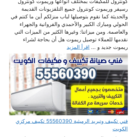
كونترول للمكيفات بمختلف أنواعها وريموت كونترول
رسيفر وريموت كونترول جميع التلفزيونات القديمة
والحديثة كما نقوم بتوصيلها لباب منزلكم أين ما كنتم في
الحولي ومبارك الكبير والأحمدي والفروانية والجهراء
والعاصمة. ومن ميزاتنا: وغيرها الكثير من الميزات التي
نقدمها للعملاء توصيل ريموت هل أن بحاجة لشراء
ريموت جديد و ...
اقرأ المزيد
فني تكييف وتبريد الرميثية 55560390 تكييف مركزي
الكويت