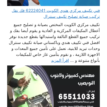
فني تكييف مركزي هندي الكويت 62224041 فك نقل
تركيب صيانة تصليح تكييف سنترال
تكييف مركزي الكويت المختص بصيانة و تصليح جميع
أعطال المكيفات المركزية و العادية و يقوم أيضا بفك و
تركيب جميع القطع التالفة واستبدالها بقطع جديدة نوفر
افضل فني تكييف هندي وباكستاني صيانة تكييف سنترال
وحدات تبريد للابنية، نعمل على تأمين جميع المعدات و
الاجهزة اللازمة ، و نقوم بتأمين غاز خاص للمكيفات
بأنواع متنوعة و ...
اقرأ المزيد