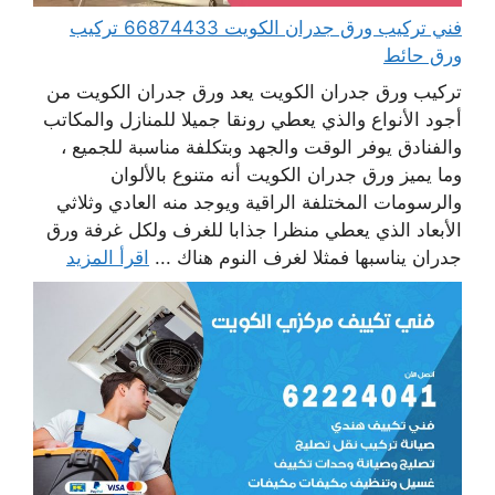
فني تركيب ورق جدران الكويت 66874433 تركيب
ورق حائط
تركيب ورق جدران الكويت يعد ورق جدران الكويت من
أجود الأنواع والذي يعطي رونقا جميلا للمنازل والمكاتب
والفنادق يوفر الوقت والجهد وبتكلفة مناسبة للجميع ،
وما يميز ورق جدران الكويت أنه متنوع بالألوان
والرسومات المختلفة الراقية ويوجد منه العادي وثلاثي
الأبعاد الذي يعطي منظرا جذابا للغرف ولكل غرفة ورق
جدران يناسبها فمثلا لغرف النوم هناك ...
اقرأ المزيد