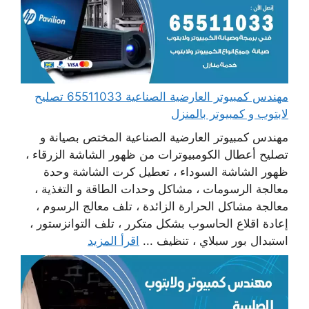
مهندس كمبيوتر العارضية الصناعية 65511033 تصليح
لابتوب و كمبيوتر بالمنزل
مهندس كمبيوتر العارضية الصناعية المختص بصيانة و
تصليح أعطال الكومبيوترات من ظهور الشاشة الزرقاء ،
ظهور الشاشة السوداء ، تعطيل كرت الشاشة وحدة
معالجة الرسومات ، مشاكل وحدات الطاقة و التغذية ،
معالجة مشاكل الحرارة الزائدة ، تلف معالج الرسوم ،
إعادة اقلاع الحاسوب بشكل متكرر ، تلف التوانزستور ،
استبدال بور سبلاي ، تنظيف ...
اقرأ المزيد