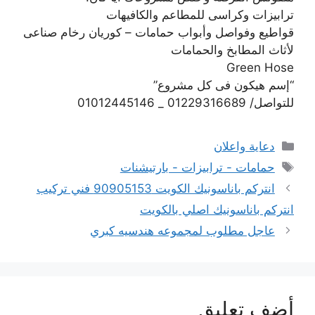
ترابيزات وكراسى للمطاعم والكافيهات
قواطيع وفواصل وأبواب حمامات – كوريان رخام صناعى
لأثاث المطابخ والحمامات
Green Hose
“إسم هيكون فى كل مشروع”
للتواصل/ 01229316689 _ 01012445146
التصنيفات
دعاية واعلان
الوسوم
حمامات - ترابيزات - بارتيشنات
انتركم باناسونيك الكويت 90905153 فني تركيب
انتركم باناسونيك اصلي بالكويت
عاجل مطلوب لمجموعه هندسيه كبري
أضف تعليق