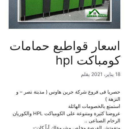
اسعار قواطيع حمامات
كومباكت hpl
18 يناير، 2021
بقلم
حصريا فى فروع شركة جرين هاوس ( مدينة نصر – و
النزهة )
استمتع بالخصومات الهائلة
عروضنا كثيرة ومتنوعة على الكومباكت HPL والكوريان
الرخام الصناعى ..
متفوتش الفرصة وخلص مشروعاك أياً كان:-