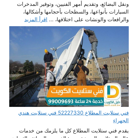
ونقل البضائع، وتقديم أمهر الفنيين، وتوفير المدخرات
السيارات بأنواعها، والسطحات بأحجامها وأشكالها،
والرافعات والونشات على اختلافها، ...
اقرأ المزيد
فني ستلايت المطلاع 52227330 فني ستلايت هندي
الجهراء
يقدم فني ستلايت المطلاع كل ما يلزمك من خدمات