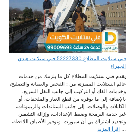
فني ستلايت المطلاع 52227330 فني ستلايت هندي
الجهراء
يقدم فني ستلايت المطلاع كل ما يلزمك من خدمات
عالم الستلايت المميزة، من : الفحص والصيانة والتصليح،
وخدمات الفك أو التركيب إلى جانب النقل السريع،
بالإضافة إلى ما يوفره من قطع الغيار والملحقات، أو
الكابلات والوصلات، إلى جانب الستاندات والريموتات،
غير خدمة البرمجة وضبط الإعدادات، وإزالة التشفير،
وتجديد اشتراك بي أن سبورت، وتوفير الأطباق اللاقطة،
...
اقرأ المزيد