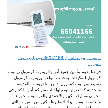
توصيل ريموت للمنزل 66041166 توصيل ريموت
تلفزيون
فريقنا يقوم بتأمين جميع أنواع الريموت كونترول ريموت
كونترول للمكيفات بمختلف أنواعها وريموت كونترول
رسيفر وريموت كونترول جميع التلفزيونات القديمة
والحديثة كما نقوم بتوصيلها لباب منزلكم أين ما كنتم في
الحولي ومبارك الكبير والأحمدي والفروانية والجهراء
والعاصمة. ومن ميزاتنا: وغيرها الكثير من الميزات التي
نقدمها للعملاء توصيل ريموت هل أن بحاجة لشراء