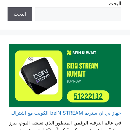
البحث
البحث
جهاز بي ان ستريم beIN STREAM الكويت مع اشتراك
في عالم الترفيه الرقمي المتطور الذي تعيشه اليوم، يبرز
جهاز “بي إن ستريم بوكس” كحلاً مبتكرًا يقدم تجربة