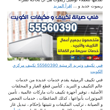
ريموت جديد و ...
اقرأ المزيد
فني تكييف وتبريد الرميثية 55560390 تكييف مركزي
الكويت
فني تكييف الرميثية يقدم خدمات عديدة من خدمات
عالم التكييف و التبريد ، كتأمين قطع الغيار و المحلقات
الأصلية ، توفير أجهزة تكييف ذات ماركات عالمية ، تأمين
الموتورات بأنواعها ، كذلك الضاغطات ، خدمات الفحص
و الصيانة ، تركيب المكيفات و تثبيتها بإحكام ، تبديل غاز