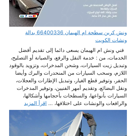
ونش كرين سطحة ام الهيمان 66400336 بدالة
ونشات الكويت
فني ونش ام الهيمان يسعى دائما إلى تقديم أفضل
الخدمات، من : خدمة النقل والرفع، والصيانة أو التصليح،
وتبديل زيت السيارات، وشحن المدخرات، وتزويد بالوقود
اللازم، وسحب السيارات من المنحدرات والبرك وأيضا
الحفر، وتوفير قطع الغيار، وتبديل الإطارات والعجلات،
ونقل البضائع، وتقديم أمهر الفنيين، وتوفير المدخرات
السيارات بأنواعها، والسطحات بأحجامها وأشكالها،
والرافعات والونشات على اختلافها، ...
اقرأ المزيد