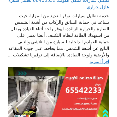
تظليل سيارات متنقل الكويت 66400552 تظليل سيارة
عازل حراري
خدمة تظليل سيارات توفر العديد من المزايا، حيث
يساعد في حماية السائق والركاب من أشعة الشمس
الضارة والحرارة الزائدة، ليوفر راحة أثناء القيادة ويقلل
من استهلاك الطاقة لنظام التكييف. أيضا يعمل على
حماية العوادم الداخلية للسيارة من التلاشي والتلف
الناتج عن أشعة الشمس، مما يحافظ على جودة المقاعد
والأرضية ولوحة القيادة. بالإضافة إلى توفيرنا تشكيلات ...
اقرأ المزيد