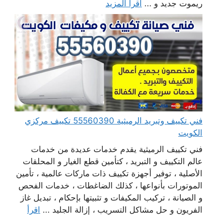
ريموت جديد و ...
اقرأ المزيد
فني تكييف وتبريد الرميثية 55560390 تكييف مركزي
الكويت
فني تكييف الرميثية يقدم خدمات عديدة من خدمات
عالم التكييف و التبريد ، كتأمين قطع الغيار و المحلقات
الأصلية ، توفير أجهزة تكييف ذات ماركات عالمية ، تأمين
الموتورات بأنواعها ، كذلك الضاغطات ، خدمات الفحص
و الصيانة ، تركيب المكيفات و تثبيتها بإحكام ، تبديل غاز
الفريون و حل مشاكل التسريب ، إزالة الجليد ...
اقرأ