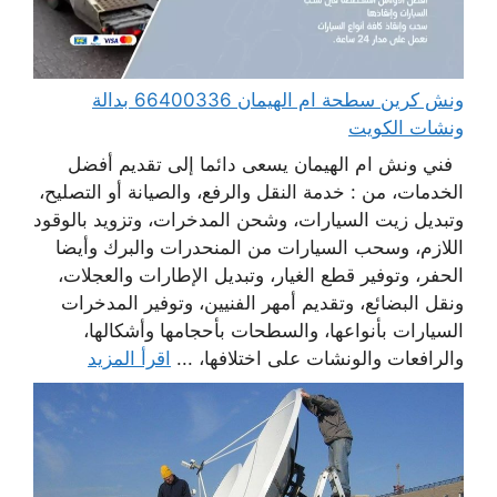
ونش كرين سطحة ام الهيمان 66400336 بدالة
ونشات الكويت
فني ونش ام الهيمان يسعى دائما إلى تقديم أفضل
الخدمات، من : خدمة النقل والرفع، والصيانة أو التصليح،
وتبديل زيت السيارات، وشحن المدخرات، وتزويد بالوقود
اللازم، وسحب السيارات من المنحدرات والبرك وأيضا
الحفر، وتوفير قطع الغيار، وتبديل الإطارات والعجلات،
ونقل البضائع، وتقديم أمهر الفنيين، وتوفير المدخرات
السيارات بأنواعها، والسطحات بأحجامها وأشكالها،
والرافعات والونشات على اختلافها، ...
اقرأ المزيد