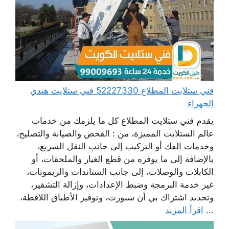
فني ستلايت المطلاع 52227330 فني ستلايت هندي
الجهراء
يقدم فني ستلايت المطلاع كل ما يلزمك من خدمات
عالم الستلايت المميزة، من : الفحص والصيانة والتصليح،
وخدمات الفك أو التركيب إلى جانب النقل السريع،
بالإضافة إلى ما يوفره من قطع الغيار والملحقات، أو
الكابلات والوصلات، إلى جانب الستاندات والريموتات،
غير خدمة البرمجة وضبط الإعدادات، وإزالة التشفير،
وتجديد اشتراك بي أن سبورت، وتوفير الأطباق اللاقطة،
...
اقرأ المزيد