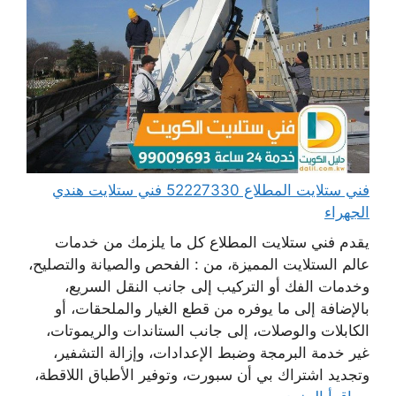
فني ستلايت المطلاع 52227330 فني ستلايت هندي
الجهراء
يقدم فني ستلايت المطلاع كل ما يلزمك من خدمات
عالم الستلايت المميزة، من : الفحص والصيانة والتصليح،
وخدمات الفك أو التركيب إلى جانب النقل السريع،
بالإضافة إلى ما يوفره من قطع الغيار والملحقات، أو
الكابلات والوصلات، إلى جانب الستاندات والريموتات،
غير خدمة البرمجة وضبط الإعدادات، وإزالة التشفير،
وتجديد اشتراك بي أن سبورت، وتوفير الأطباق اللاقطة،