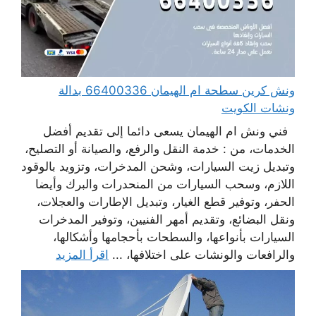
ونش كرين سطحة ام الهيمان 66400336 بدالة
ونشات الكويت
فني ونش ام الهيمان يسعى دائما إلى تقديم أفضل
الخدمات، من : خدمة النقل والرفع، والصيانة أو التصليح،
وتبديل زيت السيارات، وشحن المدخرات، وتزويد بالوقود
اللازم، وسحب السيارات من المنحدرات والبرك وأيضا
الحفر، وتوفير قطع الغيار، وتبديل الإطارات والعجلات،
ونقل البضائع، وتقديم أمهر الفنيين، وتوفير المدخرات
السيارات بأنواعها، والسطحات بأحجامها وأشكالها،
والرافعات والونشات على اختلافها، ...
اقرأ المزيد