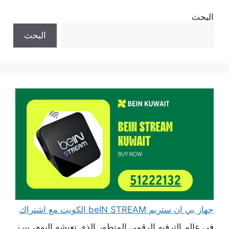
البحث
البحث
جهاز بي ان ستريم beIN STREAM الكويت مع اشتراك
في عالم الترفيه الرقمي المتطور الذي تعيشه اليوم، يبرز