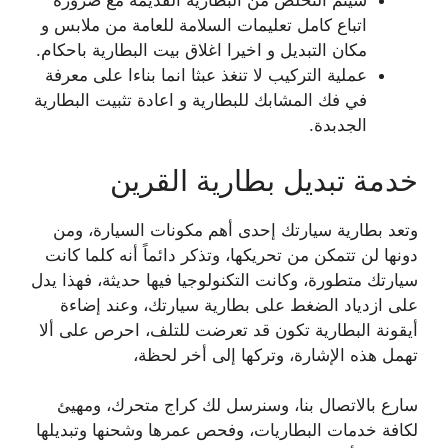
سيتم التخلص من البطارية القديمة مع ضرورة
اتباع كامل تعليمات السلامة للعامة من ملابس و
مكان التبديل و اخيرا اغلاق بيت البطارية باحكام.
عملية التركيب لا تنغذ عبثا انما بناءا على معرفة
في فك المشابك للبطارية و اعادة تثبيت البطارية
الجدبدة.
خدمة تبديل بطارية القرين
وتعد بطارية سيارتك إحدى أهم مكونات السيارة، ومن
دونها لن تتمكن من تحريكها، وتذكر دائماً أنه كلما كانت
سيارتك متطورة، وكانت التكنولوجيا فيها حديثة، فهذا يدل
على ازدياد الضغط على بطارية سيارتك، وعند إضاءة
أيقونة البطارية تكون قد تعرضت للتلف، احرص على ألا
تهمل هذه الإشارة، وتركها إلى أخر لحظة،
سارع بالاتصال بنا، وسنرسل لك كراج متحرك، ومهيئ
لكافة خدمات البطاريات، وفحص عمرها وشحنها وتبديلها