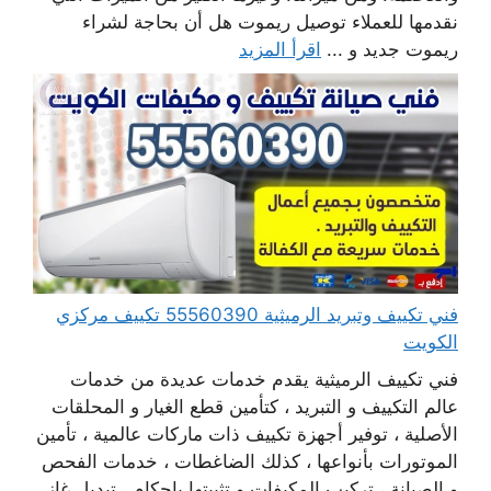
نقدمها للعملاء توصيل ريموت هل أن بحاجة لشراء
ريموت جديد و ...
اقرأ المزيد
فني تكييف وتبريد الرميثية 55560390 تكييف مركزي
الكويت
فني تكييف الرميثية يقدم خدمات عديدة من خدمات
عالم التكييف و التبريد ، كتأمين قطع الغيار و المحلقات
الأصلية ، توفير أجهزة تكييف ذات ماركات عالمية ، تأمين
الموتورات بأنواعها ، كذلك الضاغطات ، خدمات الفحص
و الصيانة ، تركيب المكيفات و تثبيتها بإحكام ، تبديل غاز