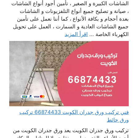
الشاشات الكبيرة و الصغير ، تأمين أجود أنواع الشاشات
، صيانة و تصليح جميع أنواع التلفزيونات و الشاشات
بعدة أحجام و بكافة الأنواع ، كما أننا نعمل على تأمين
جميع الشاشات العادية و السمارت ، العمل على تحويل
الكهرباء الخاصة ...
اقرأ المزيد
فني تركيب ورق جدران الكويت 66874433 تركيب
ورق حائط
تركيب ورق جدران الكويت يعد ورق جدران الكويت من
أجود الأنواع والذي يعطي رونقا جميلا للمنازل والمكاتب