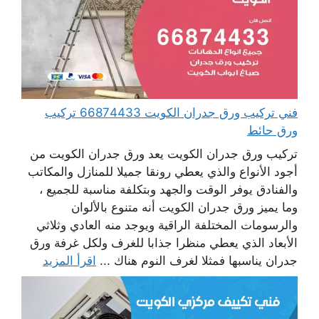
فني تركيب ورق جدران الكويت 66874433 تركيب
ورق حائط
تركيب ورق جدران الكويت يعد ورق جدران الكويت من
أجود الأنواع والذي يعطي رونقا جميلا للمنازل والمكاتب
والفنادق يوفر الوقت والجهد وبتكلفة مناسبة للجميع ،
وما يميز ورق جدران الكويت أنه متنوع بالألوان
والرسومات المختلفة الراقية ويوجد منه العادي وثلاثي
الأبعاد الذي يعطي منظرا جذابا للغرف ولكل غرفة ورق
جدران يناسبها فمثلا لغرف النوم هناك ...
اقرأ المزيد