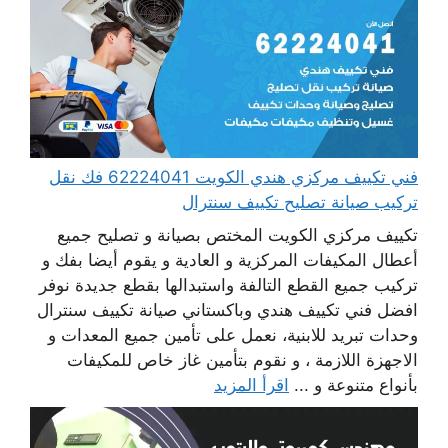
فني تكييف مركزي هندي الكويت 62224041 فك نقل
تركيب صيانة تصليح تكييف سنترال
تكييف مركزي الكويت المختص بصيانة و تصليح جميع
أعطال المكيفات المركزية و العادية و يقوم أيضا بفك و
تركيب جميع القطع التالفة واستبدالها بقطع جديدة نوفر
افضل فني تكييف هندي وباكستاني صيانة تكييف سنترال
وحدات تبريد للابنية، نعمل على تأمين جميع المعدات و
الاجهزة اللازمة ، و نقوم بتأمين غاز خاص للمكيفات
بأنواع متنوعة و ...
اقرأ المزيد