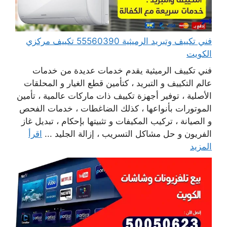
فني تكييف وتبريد الرميثية 55560390 تكييف مركزي
الكويت
فني تكييف الرميثية يقدم خدمات عديدة من خدمات
عالم التكييف و التبريد ، كتأمين قطع الغيار و المحلقات
الأصلية ، توفير أجهزة تكييف ذات ماركات عالمية ، تأمين
الموتورات بأنواعها ، كذلك الضاغطات ، خدمات الفحص
و الصيانة ، تركيب المكيفات و تثبيتها بإحكام ، تبديل غاز
الفريون و حل مشاكل التسريب ، إزالة الجليد ...
اقرأ
المزيد